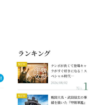
ランキング
NEW
テンポが良くて登場キャ
ラがすぐ好きになる！ス
ペシャル時代…
2026/08/02
No.
NEW
戦国大名・武田信玄の事
績を描いた『甲陽軍鑑』