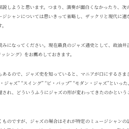
解説しようと思います。つまり、演奏が面白くなかったり、次
ージシャンについては思いきって省略し、ザックリと現代に連
す。
読みになってください。現在最良のジャズ通史として、故油井
リッシング）をお薦めしておきます。
もあるので、ジャズ史を知っていると、マニアが口にするさま
ャズ” “スイング” “ビ・バップ” “モダン・ジャズ”といった
理され、どういうふうにジャズの形が変わってきたのかという
くものですが、ジャズの場合はそれが特定のミュージシャンの