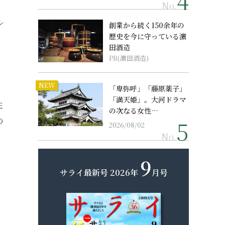
No.
ル
創業から続く150余年の
歴史を今に守っている濵
・
田酒造
PR(濵田酒造)
NEW
「卑弥呼」「藤原薬子」
「満天姫」。大河ドラマ
性
の次なる女性…
の
2026/08/02
No.
9
サライ最新号
2026年
月号