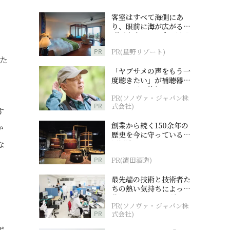
客室はすべて海側にあ
り、眼前に海が広がる
『西表島ホテル by 星野
リゾート』
PR
PR(星野リゾート)
た
「ヤブサメの声をもう一
度聴きたい」が補聴器チ
ャレンジの後押しに
PR(ソノヴァ・ジャパン株
PR
式会社)
す
創業から続く150余年の
か
歴史を今に守っている濵
な
田酒造
PR
PR(濵田酒造)
最先端の技術と技術者た
ちの熱い気持ちによって
作られているオーダーメ
PR(ソノヴァ・ジャパン株
イド補聴器
PR
式会社)