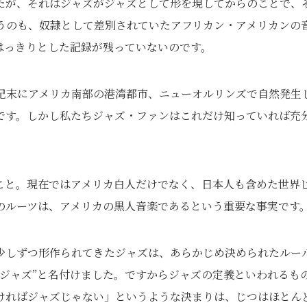
たが、それはジャズがジャズとして形を現してからのことで、
うのも、奴隷として差別されていたアフリカン・アメリカンの
はっきりとした記録が残っていないのです。
世紀末にアメリカ南部の港湾都市、ニューオルリンズで自然発生
です。しかし私たちジャズ・ファンはこれだけ知っていれば充
こと。現在ではアメリカ白人だけでなく、日本人も含めた世界
のルーツは、アメリカの黒人音楽であるという重要な事実です
少しずつ形作られてきたジャズは、あらかじめ決められたルー
ジャズ”と名付けました。ですからジャズの定義といわれるも
ければジャズじゃない」というような決まりは、じつはほとん