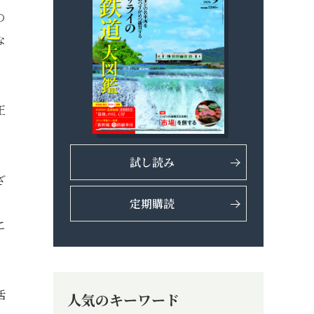
の
な
正
試し読み
ざ
、
定期購読
こ
活
人気のキーワード