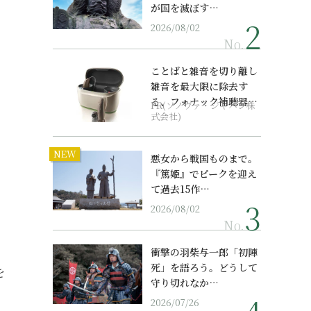
が国を滅ぼす…
2026/08/02
No.
ことばと雑音を切り離し
雑音を最大限に除去す
る、フォナック補聴器の
PR(ソノヴァ・ジャパン株
最上位モデル
式会社)
NEW
悪女から戦国ものまで。
『篤姫』でピークを迎え
て過去15作…
2026/08/02
No.
衝撃の羽柴与一郎「初陣
死」を語ろう。どうして
を
守り切れなか…
2026/07/26