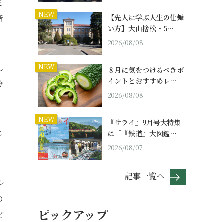
そ
NEW
音
【先人に学ぶ人生の仕舞
い方】大山捨松・5…
2026/08/08
し
NEW
８月に気をつけるべきポ
イントとおすすめレ…
分
2026/08/08
NEW
『サライ』9月号大特集
じ
は「『鉄道』大図鑑…
2026/08/07
。
記事一覧へ
ル
の
ピックアップ
ど