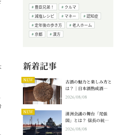
を
豊臣兄弟！
クルマ
減塩レシピ
マネー
認知症
定年後の歩き方
老人ホーム
京都
漢方
新着記事
大
NEW
古酒の魅力と楽しみ方と
は？｜日本酒熟成酒…
ュ
2026/08/08
労
NEW
清洲会議の舞台「尾張
国」とは？ 信長の統…
2026/08/08