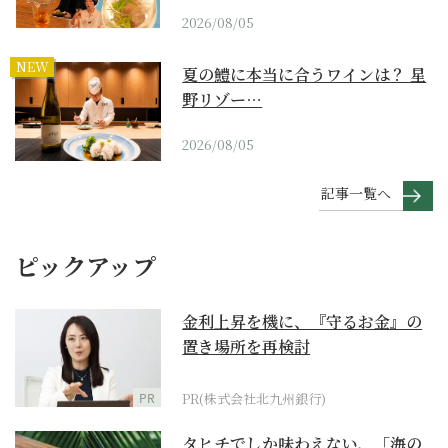
2026/08/05
NEW
夏の鱧に本当に合うワインは？ 星
野リゾー…
2026/08/05
記事一覧へ
ピックアップ
金利上昇を機に、『守るお金』の
置き場所を再検討
PR
PR(株式会社北九州銀行)
タヒチでしか味わえない、「海の