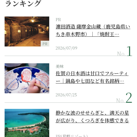
ランキング
PR
濵田酒造 薩摩金山蔵（鹿児島県い
ちき串木野市）｜「焼酎王…
PR
2026/07/09
No.
美味
佐賀の日本酒は甘口でフルーティ
ー｜鍋島や七田など有名銘柄…
2026/07/25
No.
静かな波のせせらぎと、満天の星
が広がり、くつろぎを体感できる
『西表島ホテル by...
PR(星野リゾート)