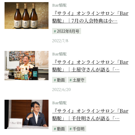
Bar駱駝
『サライ』オンラインサロン「Bar
駱駝」｜7月の入会特典は小…
2022年8月号
2022/7/8
Bar駱駝
『サライ』オンラインサロン「Bar
駱駝」｜土屋守さんが語る「…
動画
土屋守
2022/6/20
Bar駱駝
『サライ』オンラインサロン「Bar
駱駝」｜千住明さんが語る「…
動画
千住明