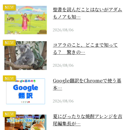
NEW
聖書を読んだことはないがアダム
もノアも知…
2026/08/06
NEW
コアラのこと、どこまで知って
る？ 驚きの…
2026/08/06
NEW
Google翻訳をChromeで使う基
本…
2026/08/06
NEW
夏にぴったりな焼酎アレンジを吉
尾編集長が…