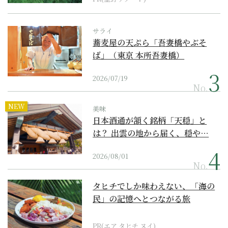
サライ
蕎麦屋の天ぷら「吾妻橋やぶそ
ば」（東京 本所吾妻橋）
2026/07/19
No.
NEW
美味
日本酒通が頷く銘柄「天穏」と
は？ 出雲の地から届く、穏や…
2026/08/01
No.
タヒチでしか味わえない、「海の
民」の記憶へとつながる旅
PR(エア タヒチ ヌイ)