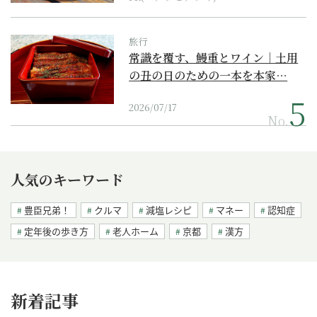
旅行
常識を覆す、鰻重とワイン｜土用
の丑の日のための一本を本家…
2026/07/17
No.
人気のキーワード
豊臣兄弟！
クルマ
減塩レシピ
マネー
認知症
定年後の歩き方
老人ホーム
京都
漢方
新着記事