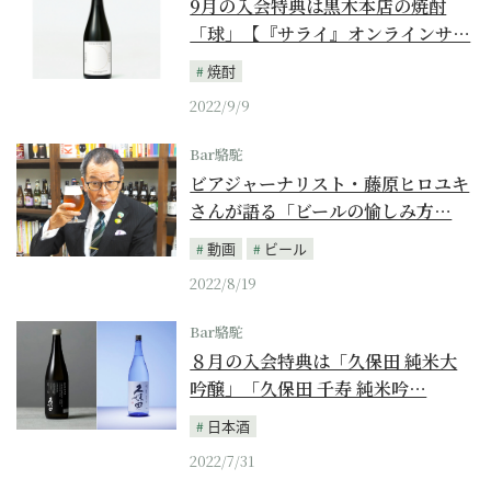
9月の入会特典は黒木本店の焼酎
「球」【『サライ』オンラインサ…
焼酎
2022/9/9
Bar駱駝
ビアジャーナリスト・藤原ヒロユキ
さんが語る「ビールの愉しみ方…
動画
ビール
2022/8/19
Bar駱駝
８月の入会特典は「久保田 純米大
吟醸」「久保田 千寿 純米吟…
日本酒
2022/7/31