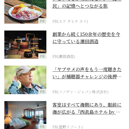
民」の記憶へとつながる旅
PR
PR(エア タヒチ ヌイ)
創業から続く150余年の歴史を今
に守っている濵田酒造
PR
PR(濵田酒造)
「ヤブサメの声をもう一度聴きた
い」が補聴器チャレンジの後押し
に
PR
PR(ソノヴァ・ジャパン株式会社)
客室はすべて海側にあり、眼前に
海が広がる『西表島ホテル by 星
野リゾート』
PR
PR(星野リゾート)