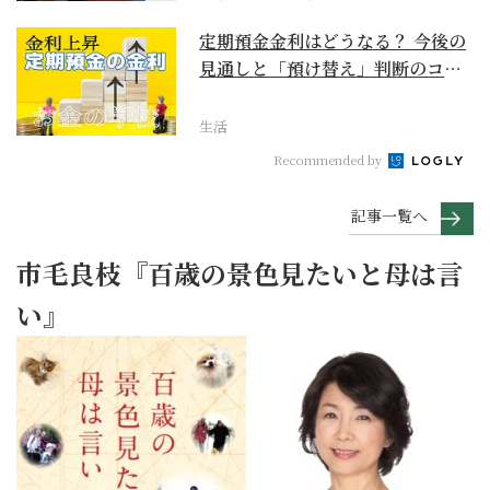
定期預金金利はどうなる？ 今後の
見通しと「預け替え」判断のコツ
【お金の学校】
生活
Recommended by
記事一覧へ
市毛良枝『百歳の景色見たいと母は言
い』