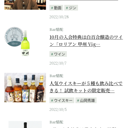
動画
ジン
2022/10/28
Bar駱駝
10月の入会特典は白百合醸造のワイ
ン「ロリアン 甲州 Vig…
ワイン
2022/10/7
Bar駱駝
人気ウイスキーが５種も飲み比べで
きる！ 試飲キットの限定販売…
ウイスキー
山岡秀雄
2022/10/5
Bar駱駝