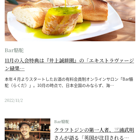
Bar駱駝
11月の入会特典は『井上誠耕園』の「エキストラヴァージ
ン緑果…
本年４月よりスタートしたお酒の有料会員制オンラインサロン「Bar駱
駝（らくだ）」。10月の時点で、日本全国のみならず、海…
2022/11/2
Bar駱駝
クラフトジンの第一人者、三浦武明
さんが語る「英国が注目される…