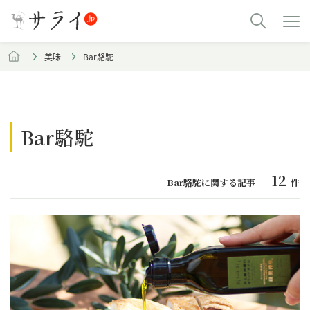
美味
Bar駱駝
Bar駱駝
12
Bar駱駝に関する記事
件