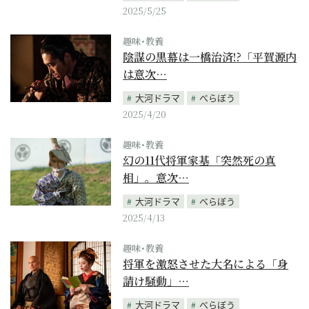
2025/5/25
趣味･教養
陰謀の黒幕は一橋治済!?「平賀源内
は意次…
大河ドラマ
べらぼう
2025/4/20
趣味･教養
幻の11代将軍家基「突然死の真
相」。意次…
大河ドラマ
べらぼう
2025/4/13
趣味･教養
将軍を激怒させた大名による「身
請け騒動」…
大河ドラマ
べらぼう