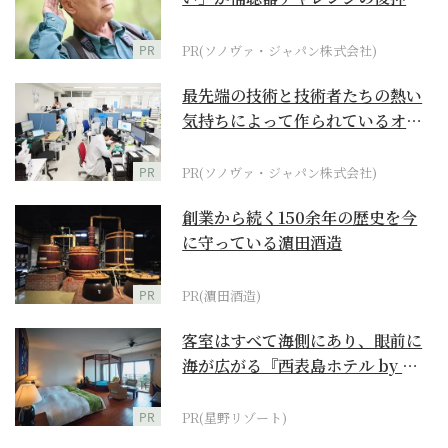
に
PR
PR(ソノヴァ・ジャパン株式会社)
最先端の技術と技術者たちの熱い
気持ちによって作られているオー
ダーメイド補聴器
PR
PR(ソノヴァ・ジャパン株式会社)
創業から続く150余年の歴史を今
に守っている濵田酒造
PR
PR(濵田酒造)
客室はすべて海側にあり、眼前に
海が広がる『西表島ホテル by 星
野リゾート』
PR
PR(星野リゾート)