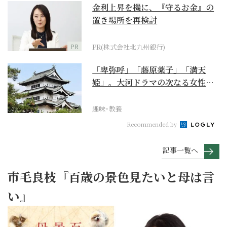
金利上昇を機に、『守るお金』の
置き場所を再検討
PR
PR(株式会社北九州銀行)
「卑弥呼」「藤原薬子」「満天
姫」。大河ドラマの次なる女性主
人公を勝手に考察【豊臣...
趣味･教養
Recommended by
記事一覧へ
市毛良枝『百歳の景色見たいと母は言
い』