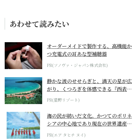
あわせて読みたい
オーダーメイドで製作する、高機能か
つ充電式の耳あな型補聴器
PR(ソノヴァ・ジャパン株式会社)
静かな波のせせらぎと、満天の星が広
がり、くつろぎを体感できる『西表島
ホテル by...
PR(星野リゾート)
海の民が紡いだ文化。かつてのポリネ
シアの中心地であり現在の世界遺産か
らみえてくる...
PR(エア タヒチ ヌイ)