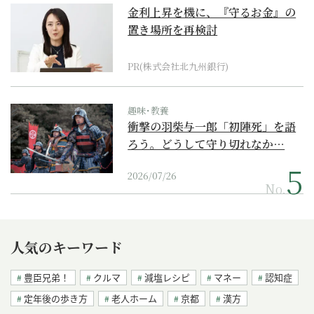
金利上昇を機に、『守るお金』の
置き場所を再検討
PR(株式会社北九州銀行)
趣味･教養
衝撃の羽柴与一郎「初陣死」を語
ろう。どうして守り切れなか…
2026/07/26
No.
人気のキーワード
豊臣兄弟！
クルマ
減塩レシピ
マネー
認知症
定年後の歩き方
老人ホーム
京都
漢方