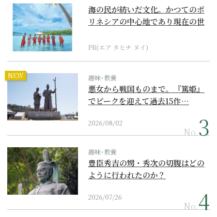
海の民が紡いだ文化。かつてのポ
リネシアの中心地であり現在の世
界遺産からみえてくる...
PR(エア タヒチ ヌイ)
NEW
趣味･教養
悪女から戦国ものまで。『篤姫』
でピークを迎えて過去15作…
2026/08/02
No.
趣味･教養
豊臣秀吉の甥・秀次の切腹はどの
ように行われたのか？
2026/07/26
No.