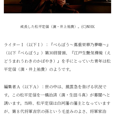
成長した松平定信（演・井上祐貴）。(C)NHK
ライターＩ（以下Ｉ）：『べらぼう～蔦重栄華乃夢噺～』
（以下『べらぼう』）第30回冒頭、『江戸生艶気樺焼（え
どうまれうわきのかばやき）』を手にとっていた青年は松
平定信（演・井上祐貴）のようです。
編集者Ａ（以下Ａ）：世の中は、風雲急を告げる状況で
す。この松平定信を一橋治済（演・生田斗真）が幕閣へと
誘います。当時、松平定信は白河藩の藩主となっています
が、第８代将軍吉宗の孫という毛並みのよさ、将軍家治