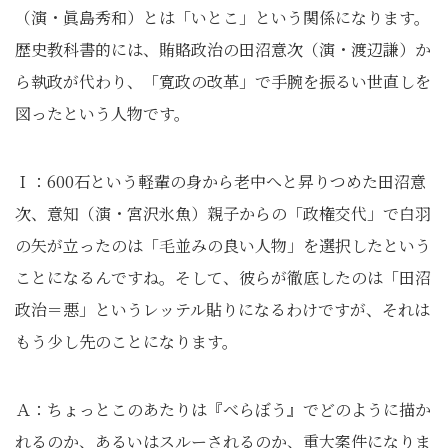
（演・眞島秀和）とは「いとこ」という関係になります。
歴史教科書的には、賄賂政治の田沼意次（演・渡辺謙）か
ら執政が代わり、「寛政の改革」で手腕を振るい世直しを
図ったという人物です。
Ｉ：600石という軽輩の身から老中へと昇りつめた田沼意
次、意知（演・宮沢氷魚）親子からの「政権交代」で白羽
の矢が立ったのは「毛並みの良い人物」を選択したという
ことになるんですね。そして、彼らが徹底したのは「田沼
政治＝悪」というレッテル貼りになるわけですが、それは
もう少し先のことになります。
Ａ：ちょっとこのあたりは『べらぼう』でどのように描か
れるのか、あるいはスルーされるのか、重大案件になりま