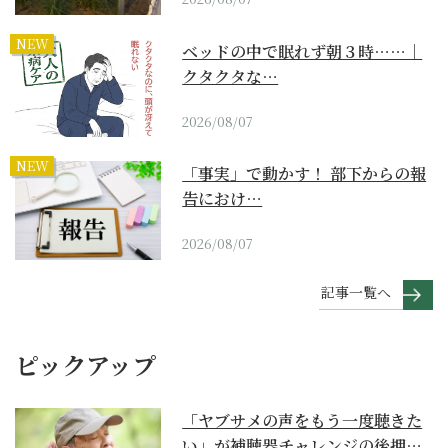
NEW
ベッドの中で眠れず朝３時……｜
クタクタな…
2026/08/07
NEW
「事実」で動かす！ 部下からの報
告におけ…
2026/08/07
記事一覧へ
ピックアップ
「ヤブサメの声をもう一度聴きた
い」が補聴器チャレンジの後押し