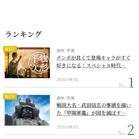
ランキング
NEW
趣味･教養
テンポが良くて登場キャラがすぐ
好きになる！スペシャル時代…
2026/08/02
No.
NEW
趣味･教養
戦国大名・武田信玄の事績を描い
た『甲陽軍鑑』が国を滅ぼす…
2026/08/02
No.