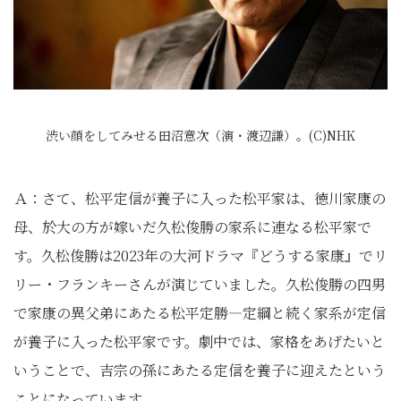
渋い顔をしてみせる田沼意次（演・渡辺謙）。(C)NHK
Ａ：さて、松平定信が養子に入った松平家は、徳川家康の
母、於大の方が嫁いだ久松俊勝の家系に連なる松平家で
す。久松俊勝は2023年の大河ドラマ『どうする家康』でリ
リー・フランキーさんが演じていました。久松俊勝の四男
で家康の異父弟にあたる松平定勝―定綱と続く家系が定信
が養子に入った松平家です。劇中では、家格をあげたいと
いうことで、吉宗の孫にあたる定信を養子に迎えたという
ことになっています。