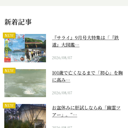
新着記事
NEW
『サライ』9月号大特集は「『鉄
道』大図鑑…
2026/08/07
NEW
101歳で亡くなるまで「初心」を胸
に高み…
2026/08/07
NEW
お盆休みに肝試しならぬ「幽霊ツ
アー」。“…
2026/08/07