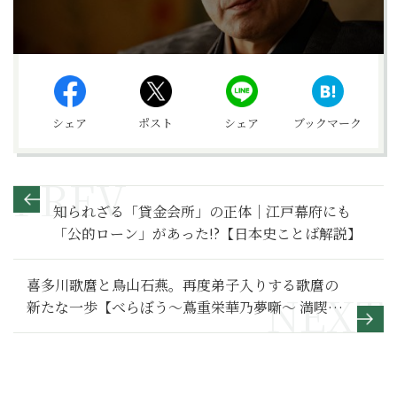
シェア
ポスト
シェア
ブックマーク
知られざる「貸金会所」の正体｜江戸幕府にも
「公的ローン」があった!?【日本史ことば解説】
喜多川歌麿と鳥山石燕。再度弟子入りする歌麿の
新たな一歩【べらぼう～蔦重栄華乃夢噺～ 満喫リ
ポート】歌麿編