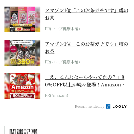
アマゾン1位「このお茶ガチです」噂の
お茶
PR(ハーブ健康本舗)
アマゾン1位「このお茶ガチです」噂の
お茶
PR(ハーブ健康本舗)
「え、こんなセールやってたの？」8
0％OFF以上が続々登場！Amazonの
本気が...
PR(Amazon)
Recommended by
関連記事