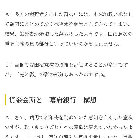
Ａ：多くの餓死者を出した藩の中には、本来お救い米とし
て領内にとどめておくべき米を廻米として売ってしまい、
結果、餓死者が爆増した藩もあったようです。田沼意次の
重商主義の負の部分といっていいのかもしれません。
Ｉ：当欄では田沼意次の政策を評価することが多いです
が、「光と影」の影の部分もあったのですね。
貸金会所と「幕府銀行」構想
Ａ：さて、嫡男で若年寄を務めていた意知を亡くした意次
ですが、政（まつりごと）への意欲は衰えていなかったよ
うです。ここでは、意次が導入に意欲を示していた「貸金