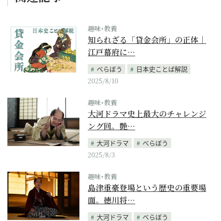
趣味･教養
知られざる「貸金会所」の正体｜
江戸幕府に…
べらぼう
日本史ことば解説
2025/8/10
趣味･教養
大河ドラマ史上最大のチャレンジ
ング回。艶…
大河ドラマ
べらぼう
2025/8/3
趣味･教養
島津重豪登場という歴史の重要場
面。徳川将…
大河ドラマ
べらぼう