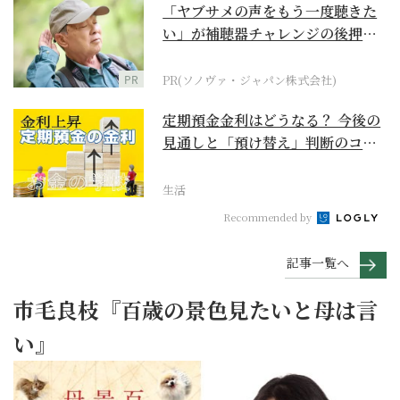
「ヤブサメの声をもう一度聴きた
い」が補聴器チャレンジの後押し
に
PR
PR(ソノヴァ・ジャパン株式会社)
定期預金金利はどうなる？ 今後の
見通しと「預け替え」判断のコツ
【お金の学校】
生活
Recommended by
記事一覧へ
市毛良枝『百歳の景色見たいと母は言
い』