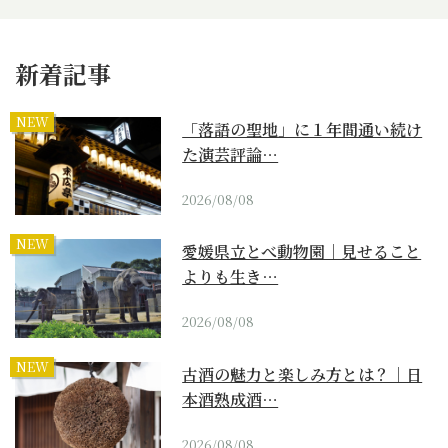
新着記事
NEW
「落語の聖地」に１年間通い続け
た演芸評論…
2026/08/08
NEW
愛媛県立とべ動物園｜見せること
よりも生き…
2026/08/08
NEW
古酒の魅力と楽しみ方とは？｜日
本酒熟成酒…
2026/08/08