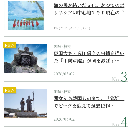
海の民が紡いだ文化。かつてのポ
リネシアの中心地であり現在の世
界遺産からみえてくる...
PR(エア タヒチ ヌイ)
NEW
趣味･教養
戦国大名・武田信玄の事績を描い
た『甲陽軍鑑』が国を滅ぼす…
2026/08/02
No.
NEW
趣味･教養
悪女から戦国ものまで。『篤姫』
でピークを迎えて過去15作…
2026/08/02
No.