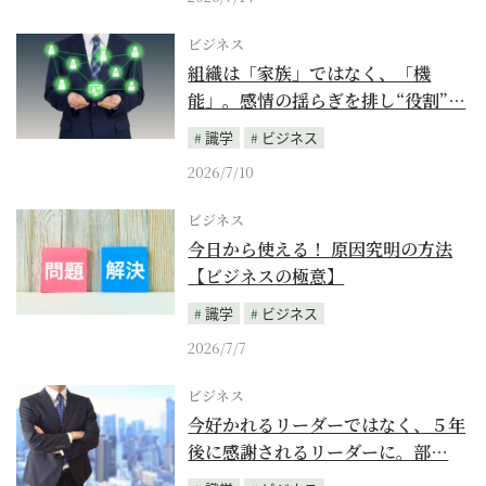
ビジネス
組織は「家族」ではなく、「機
能」。感情の揺らぎを排し“役割”…
識学
ビジネス
2026/7/10
ビジネス
今日から使える！ 原因究明の方法
【ビジネスの極意】
識学
ビジネス
2026/7/7
ビジネス
今好かれるリーダーではなく、５年
後に感謝されるリーダーに。部…