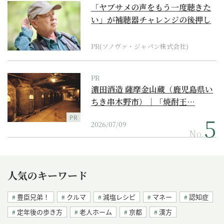
「ヤブサメの声をもう一度聴きた
い」が補聴器チャレンジの後押し
に
PR(ソノヴァ・ジャパン株式会社)
PR
濵田酒造 薩摩金山蔵（鹿児島県い
ちき串木野市）｜「焼酎王…
PR
2026/07/09
No.
人気のキーワード
豊臣兄弟！
クルマ
減塩レシピ
マネー
認知症
定年後の歩き方
老人ホーム
京都
漢方