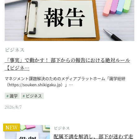
ビジネス
「事実」で動かす！ 部下からの報告における絶対ルール
【ビジネ…
マネジメント課題解決のためのメディアプラットホーム「識学総研
（https://souken.shikigaku.jp）」…
識学
ビジネス
2026/8/7
NEW
ビジネス
配属不満を解消し、部下が迷わず走