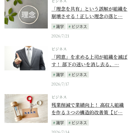
ビジネス
「理念を共有」という誤解が組織を
崩壊させる！正しい理念の落と…
識学
ビジネス
2026/7/21
ビジネス
「同意」を求める上司が組織を滅ぼ
す！ 部下の迷いを消し去る、…
識学
ビジネス
2026/7/17
ビジネス
残業削減で業績向上！ 高収入組織
を作る３つの構造的改善策【ビ…
識学
ビジネス
2026/7/14