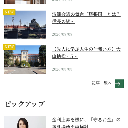
NEW
清洲会議の舞台「尾張国」とは？
信長の統…
2026/08/08
NEW
【先人に学ぶ人生の仕舞い方】大
山捨松・5…
2026/08/08
記事一覧へ
ピックアップ
金利上昇を機に、『守るお金』の
置き場所を再検討