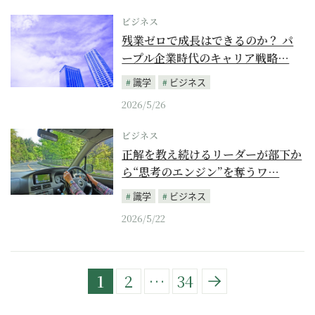
ビジネス
残業ゼロで成長はできるのか？ パ
ープル企業時代のキャリア戦略…
識学
ビジネス
2026/5/26
ビジネス
正解を教え続けるリーダーが部下か
ら“思考のエンジン”を奪うワ…
識学
ビジネス
2026/5/22
1
2
…
34