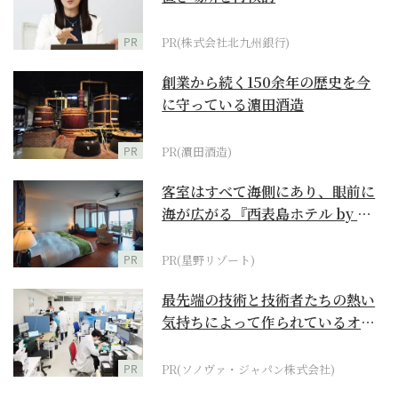
PR
PR(株式会社北九州銀行)
創業から続く150余年の歴史を今
に守っている濵田酒造
PR
PR(濵田酒造)
客室はすべて海側にあり、眼前に
海が広がる『西表島ホテル by 星
野リゾート』
PR
PR(星野リゾート)
最先端の技術と技術者たちの熱い
気持ちによって作られているオー
ダーメイド補聴器
PR
PR(ソノヴァ・ジャパン株式会社)