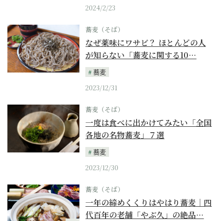
2024/2/23
蕎麦（そば）
なぜ薬味にワサビ？ ほとんどの人
が知らない「蕎麦に関する10…
蕎麦
2023/12/31
蕎麦（そば）
一度は食べに出かけてみたい「全国
各地の名物蕎麦」７選
蕎麦
2023/12/30
蕎麦（そば）
一年の締めくくりはやはり蕎麦｜四
代百年の老舗「やぶ久」の絶品…