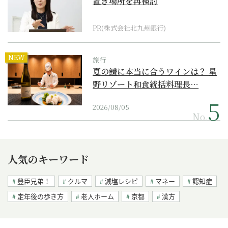
置き場所を再検討
PR(株式会社北九州銀行)
NEW
旅行
夏の鱧に本当に合うワインは？ 星
野リゾート和食統括料理長…
2026/08/05
No.
人気のキーワード
豊臣兄弟！
クルマ
減塩レシピ
マネー
認知症
定年後の歩き方
老人ホーム
京都
漢方