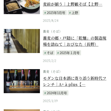
麦前が揃う｜上野藪そば【上野…
2025年5月号
上野
2025/8/24
蕎麦（そば）
蕎麦の郷・戸隠に「乾麵」の製造現
場を訪ねて｜おびなた（長野）
そば
2025年１月号
2025/2/2
蕎麦（そば）
モダンな日本酒に寄り添う新時代フ
レンチ｜A+ à plus【…
2024年11月号
2025/1/19