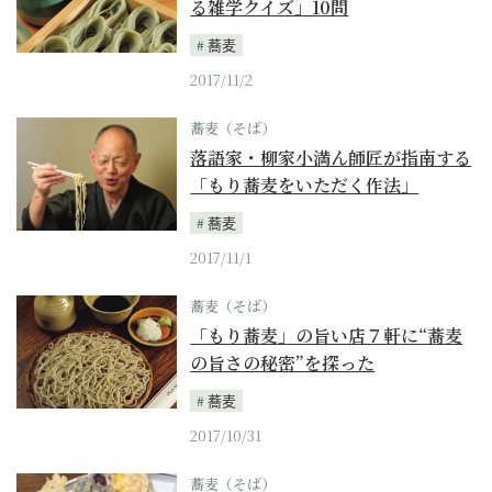
る雑学クイズ」10問
蕎麦
2017/11/2
蕎麦（そば）
落語家・柳家小満ん師匠が指南する
「もり蕎麦をいただく作法」
蕎麦
2017/11/1
蕎麦（そば）
「もり蕎麦」の旨い店７軒に“蕎麦
の旨さの秘密”を探った
蕎麦
2017/10/31
蕎麦（そば）