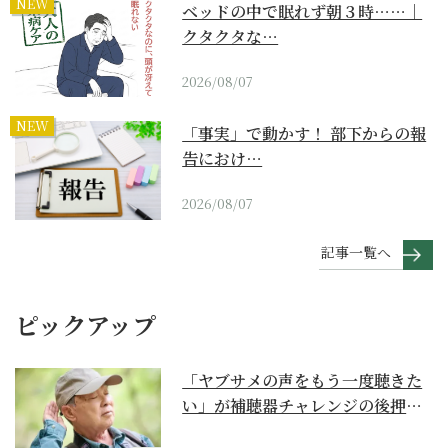
NEW
ベッドの中で眠れず朝３時……｜
クタクタな…
2026/08/07
NEW
「事実」で動かす！ 部下からの報
告におけ…
2026/08/07
記事一覧へ
ピックアップ
「ヤブサメの声をもう一度聴きた
い」が補聴器チャレンジの後押し
に