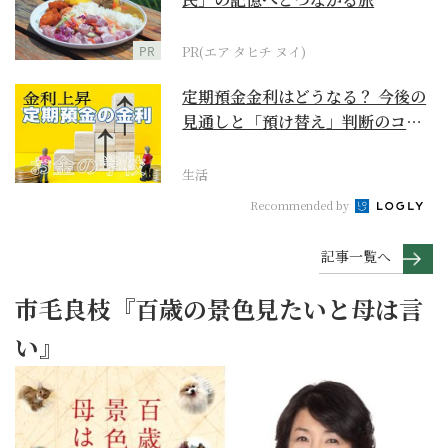
PR
PR(エア タヒチ ヌイ)
定期預金金利はどうなる？ 今後の
見通しと「預け替え」判断のコツ
【お金の学校】
生活
Recommended by
記事一覧へ
市毛良枝『百歳の景色見たいと母は言
い』