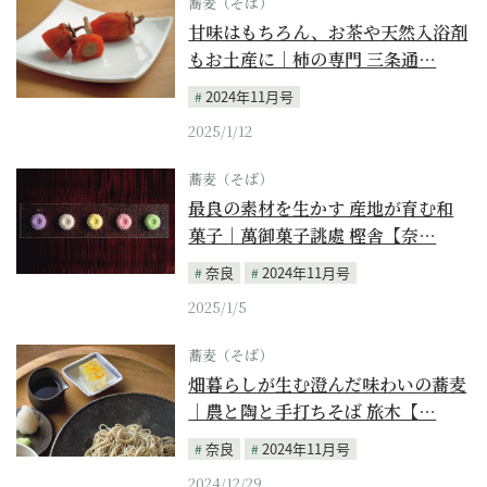
蕎麦（そば）
甘味はもちろん、お茶や天然入浴剤
もお土産に｜柿の専門 三条通…
2024年11月号
2025/1/12
蕎麦（そば）
最良の素材を生かす 産地が育む和
菓子｜萬御菓子誂處 樫舎【奈…
奈良
2024年11月号
2025/1/5
蕎麦（そば）
畑暮らしが生む澄んだ味わいの蕎麦
｜農と陶と手打ちそば 旅木【…
奈良
2024年11月号
2024/12/29