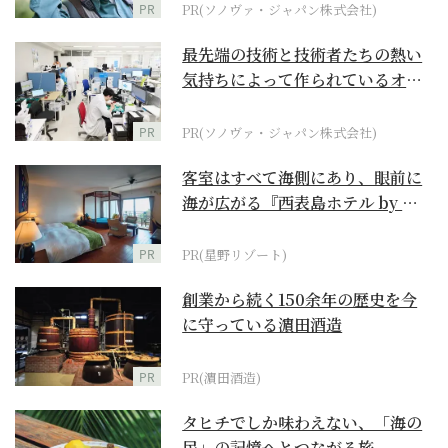
PR
PR(ソノヴァ・ジャパン株式会社)
最先端の技術と技術者たちの熱い
気持ちによって作られているオー
ダーメイド補聴器
PR
PR(ソノヴァ・ジャパン株式会社)
客室はすべて海側にあり、眼前に
海が広がる『西表島ホテル by 星
野リゾート』
PR
PR(星野リゾート)
創業から続く150余年の歴史を今
に守っている濵田酒造
PR
PR(濵田酒造)
タヒチでしか味わえない、「海の
民」の記憶へとつながる旅