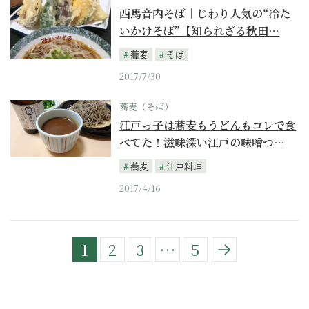
西馬音内そば｜じわり人気の“冷た
いかけそば”【知られざる秋田…
蕎麦
そば
2017/7/30
蕎麦（そば）
江戸っ子は蕎麦もうどんもコレで食
べてた！滋味深い江戸の味噌つ…
蕎麦
江戸料理
2017/4/16
1
2
3
…
5