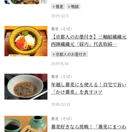
PR
蕎麦
鴨鍋
2019/12/3
蕎麦（そば）
【京都人のお墨付き】三軸組織織元
西陣織織元「綵巧」代表取締…
京都人のお墨付き
2019/8/16
蕎麦（そば）
年越し蕎麦にも使える！自宅で旨い
「かけ蕎麦」を食すコツ
2018/12/31
蕎麦（そば）
蕎麦好きなら挑戦！「蕎麦にまつわ