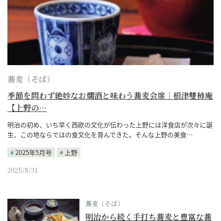
蕎麦（そば）
季節を問わず絶妙なお燗酒と味わう蕎麦会席｜根津雙柿庵
【上野の…
明治の初め、いち早く西欧の文化が伝わった上野には洋食店が次々に誕
生、この地ならではの食文化を育んできた。そんな上野の美食…
2025年5月号
上野
2025/8/31
蕎麦（そば）
明治から続く手打ち蕎麦と豊富な蕎