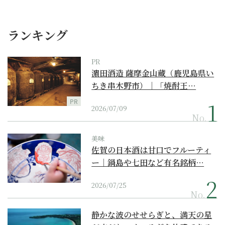
ランキング
PR
濵田酒造 薩摩金山蔵（鹿児島県い
ちき串木野市）｜「焼酎王…
PR
2026/07/09
No.
美味
佐賀の日本酒は甘口でフルーティ
ー｜鍋島や七田など有名銘柄…
2026/07/25
No.
静かな波のせせらぎと、満天の星