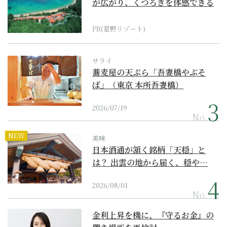
が広がり、くつろぎを体感できる
『西表島ホテル by...
PR(星野リゾート)
サライ
蕎麦屋の天ぷら「吾妻橋やぶそ
ば」（東京 本所吾妻橋）
2026/07/19
No.
NEW
美味
日本酒通が頷く銘柄「天穏」と
は？ 出雲の地から届く、穏や…
2026/08/01
No.
金利上昇を機に、『守るお金』の