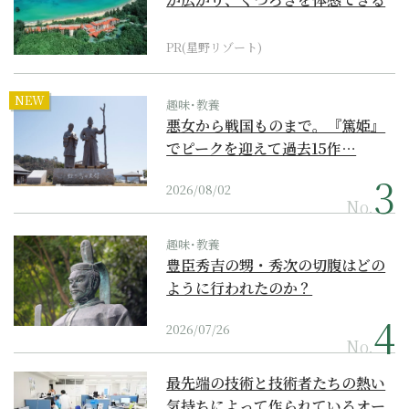
『西表島ホテル by...
PR(星野リゾート)
NEW
趣味･教養
悪女から戦国ものまで。『篤姫』
でピークを迎えて過去15作…
2026/08/02
No.
趣味･教養
豊臣秀吉の甥・秀次の切腹はどの
ように行われたのか？
2026/07/26
No.
最先端の技術と技術者たちの熱い
気持ちによって作られているオー