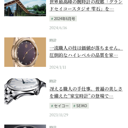
世界最高峰の腕時計の故郷「グラン
ドセイコースタジオ 雫石」を…
2024年6月号
2024/6/16
時計
一流職人の技は価値が落ちません。
圧倒的なハイレベルの品質を家…
2024/1/11
時計
冴える職人の手仕事。普遍の美しさ
を備えた“家宝時計”の登場で…
セイコー
SEIKO
2023/11/29
時計