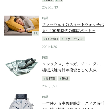
2021/10/13
時計
ファーウェイのスマートウォッチは
人生100年時代の健康パート…
PR
HUAWEI
ファーウェイ
2021/4/26
時計
ロレックス、オメガ、チューダー、
機械式腕時計が投資として人気…
腕時計
投資
2020/8/23
時計
一生使える高級腕時計｜スイス時計