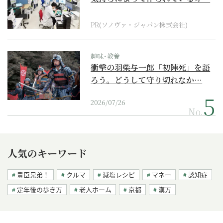
ダーメイド補聴器
PR(ソノヴァ・ジャパン株式会社)
趣味･教養
衝撃の羽柴与一郎「初陣死」を語
ろう。どうして守り切れなか…
2026/07/26
No.
人気のキーワード
豊臣兄弟！
クルマ
減塩レシピ
マネー
認知症
定年後の歩き方
老人ホーム
京都
漢方