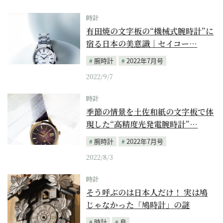
時計
有田焼の文字板の“機械式腕時計”に
宿る日本の美意識｜セイコー…
腕時計
2022年7月号
2022/9/7
時計
季節の情景を土佐和紙の文字板で体
現した“高精度光発電腕時計”…
腕時計
2022年7月号
2022/8/3
時計
そう呼ぶのは日本人だけ！ 実は鳩
じゃなかった「鳩時計」の謎
時計
鳥