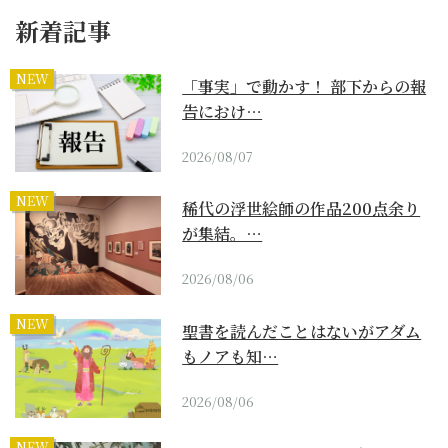
新着記事
NEW
「事実」で動かす！ 部下からの報
告におけ…
2026/08/07
NEW
稀代の浮世絵師の作品200点余り
が集結。…
2026/08/06
NEW
聖書を読んだことはないがアダム
もノアも知…
2026/08/06
NEW