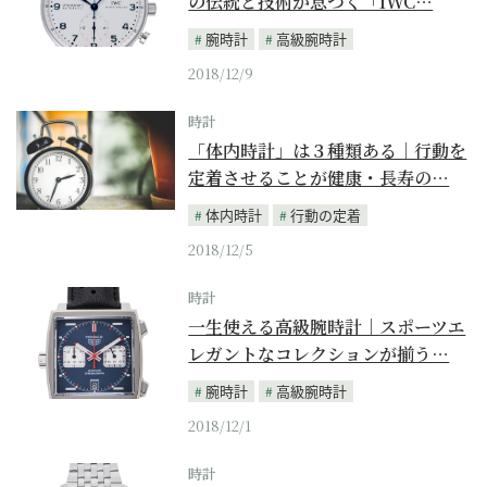
の伝統と技術が息づく「IWC…
腕時計
高級腕時計
2018/12/9
時計
「体内時計」は３種類ある｜行動を
定着させることが健康・長寿の…
体内時計
行動の定着
2018/12/5
時計
一生使える高級腕時計｜スポーツエ
レガントなコレクションが揃う…
腕時計
高級腕時計
2018/12/1
時計