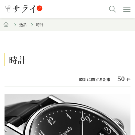
逸品
時計
時計
50
時計に関する記事
件