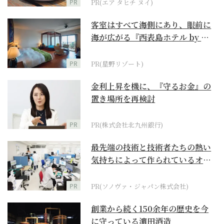
PR
PR(エア タヒチ ヌイ)
客室はすべて海側にあり、眼前に
海が広がる『西表島ホテル by 星
野リゾート』
PR
PR(星野リゾート)
金利上昇を機に、『守るお金』の
置き場所を再検討
PR
PR(株式会社北九州銀行)
最先端の技術と技術者たちの熱い
気持ちによって作られているオー
ダーメイド補聴器
PR
PR(ソノヴァ・ジャパン株式会社)
創業から続く150余年の歴史を今
に守っている濵田酒造