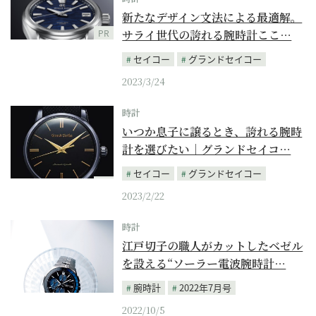
新たなデザイン文法による最適解。
サライ世代の誇れる腕時計ここ…
PR
セイコー
グランドセイコー
2023/3/24
時計
いつか息子に譲るとき、誇れる腕時
計を選びたい｜グランドセイコ…
セイコー
グランドセイコー
PR
2023/2/22
時計
江戸切子の職人がカットしたベゼル
を設える“ソーラー電波腕時計…
腕時計
2022年7月号
2022/10/5