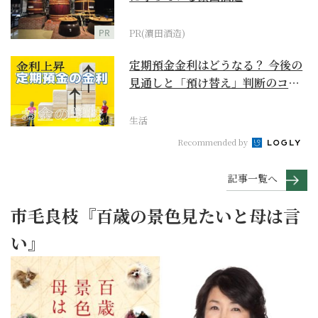
PR
PR(濵田酒造)
定期預金金利はどうなる？ 今後の
見通しと「預け替え」判断のコツ
【お金の学校】
生活
Recommended by
記事一覧へ
市毛良枝『百歳の景色見たいと母は言
い』