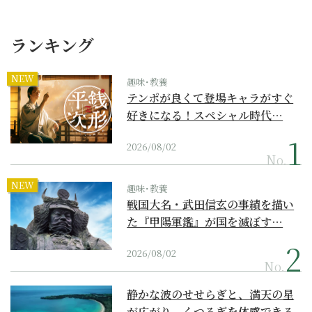
ランキング
NEW
趣味･教養
テンポが良くて登場キャラがすぐ
好きになる！スペシャル時代…
2026/08/02
No.
NEW
趣味･教養
戦国大名・武田信玄の事績を描い
た『甲陽軍鑑』が国を滅ぼす…
2026/08/02
No.
静かな波のせせらぎと、満天の星
が広がり、くつろぎを体感できる