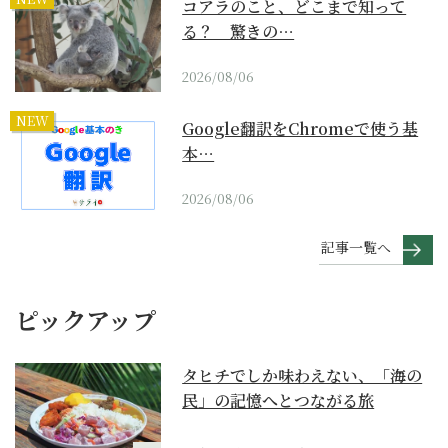
コアラのこと、どこまで知って
る？ 驚きの…
2026/08/06
NEW
Google翻訳をChromeで使う基
本…
2026/08/06
記事一覧へ
ピックアップ
タヒチでしか味わえない、「海の
民」の記憶へとつながる旅