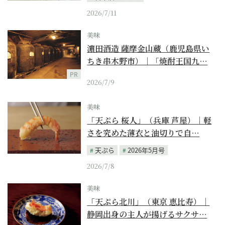
2026/7/11
美味
濵田酒造 薩摩金山蔵（鹿児島県い
ちき串木野市）｜「焼酎王国九…
PR
2026/7/9
美味
「天ぷら 桜人」（兵庫 芦屋）｜軽
さを究めた薄衣と油切りで自…
天ぷら
2026年5月号
2026/7/8
美味
「天ぷら北川」（東京 恵比寿）｜
静岡出身の主人が揚げるサクサ…