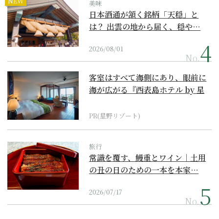
NEW
美味
日本酒通が頷く銘柄「天穏」と
は？ 出雲の地から届く、穏や…
2026/08/01
No.
客室はすべて海側にあり、眼前に
海が広がる『西表島ホテル by 星
野リゾート』
PR(星野リゾート)
旅行
常識を覆す、鰻重とワイン｜土用
の丑の日のための一本を本家…
2026/07/17
No.