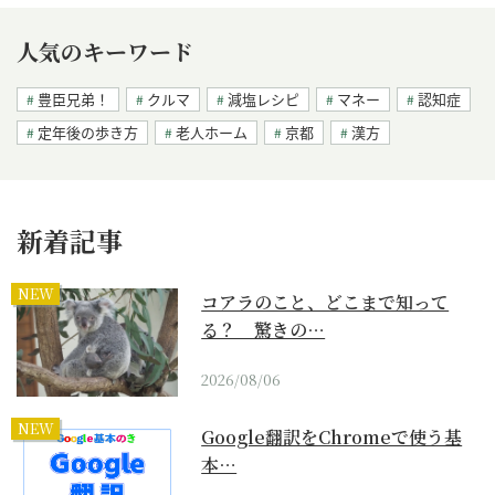
人気のキーワード
豊臣兄弟！
クルマ
減塩レシピ
マネー
認知症
定年後の歩き方
老人ホーム
京都
漢方
新着記事
NEW
コアラのこと、どこまで知って
る？ 驚きの…
2026/08/06
NEW
Google翻訳をChromeで使う基
本…