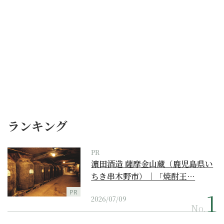
ランキング
PR
濵田酒造 薩摩金山蔵（鹿児島県い
ちき串木野市）｜「焼酎王…
PR
2026/07/09
No.