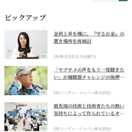
ピックアップ
金利上昇を機に、『守るお金』の
置き場所を再検討
PR
PR(株式会社北九州銀行)
「ヤブサメの声をもう一度聴きた
い」が補聴器チャレンジの後押し
に
PR
PR(ソノヴァ・ジャパン株式会社)
最先端の技術と技術者たちの熱い
気持ちによって作られているオー
ダーメイド補聴器
PR
PR(ソノヴァ・ジャパン株式会社)