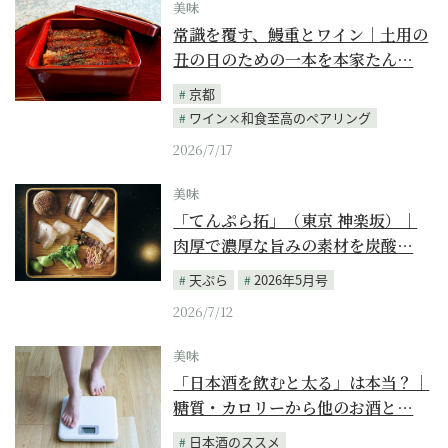
美味
常識を覆す、鰻重とワイン｜土用の
丑の日のための一本を本家たん…
京都
ワイン×和食至高のペアリング
2026/7/17
美味
「てんぷら拓」（東京 神楽坂）｜
肉厚で濃厚な旨みの素材を炭酸…
天ぷら
2026年5月号
2026/7/12
美味
「日本酒を飲むと太る」は本当？｜
糖質・カロリーから他のお酒と…
日本酒のススメ