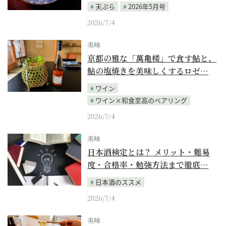
天ぷら
2026年5月号
2026/7/4
美味
京都の雅な「萬亀楼」で食す鮎と、
鮎の塩焼きを美味しくするロゼ…
ワイン
ワイン×和食至高のペアリング
2026/7/4
美味
日本酒検定とは？ メリット・難易
度・合格率・勉強方法まで徹底…
日本酒のススメ
2026/7/4
美味