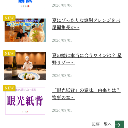
2026/08/06
NEW
夏にぴったりな焼酎アレンジを吉
尾編集長が…
2026/08/05
NEW
夏の鱧に本当に合うワインは？ 星
野リゾー…
2026/08/05
NEW
「眼光紙背」の意味、由来とは？
物事の本…
2026/08/05
記事一覧へ