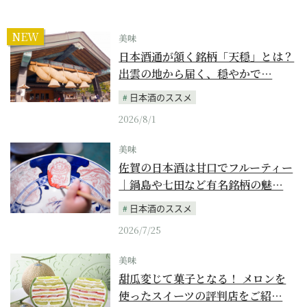
NEW
美味
日本酒通が頷く銘柄「天穏」とは？
出雲の地から届く、穏やかで…
日本酒のススメ
2026/8/1
美味
佐賀の日本酒は甘口でフルーティー
｜鍋島や七田など有名銘柄の魅…
日本酒のススメ
2026/7/25
美味
甜瓜変じて菓子となる！ メロンを
使ったスイーツの評判店をご紹…