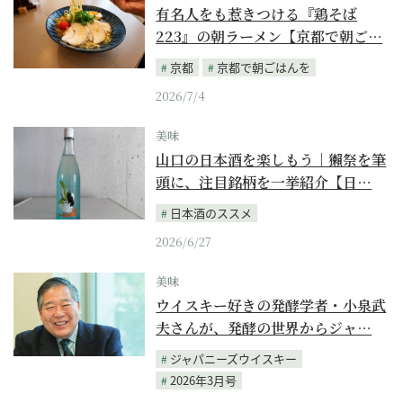
有名人をも惹きつける『鶏そば
223』の朝ラーメン【京都で朝ご…
京都
京都で朝ごはんを
2026/7/4
美味
山口の日本酒を楽しもう｜獺祭を筆
頭に、注目銘柄を一挙紹介【日…
日本酒のススメ
2026/6/27
美味
ウイスキー好きの発酵学者・小泉武
夫さんが、発酵の世界からジャ…
ジャパニーズウイスキー
2026年3月号