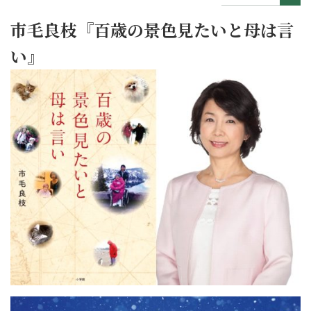
市毛良枝『百歳の景色見たいと母は言
い』