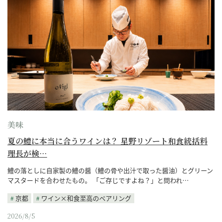
美味
夏の鱧に本当に合うワインは？ 星野リゾート和食統括料
理長が検…
鱧の落としに自家製の鱧の醤（鱧の骨や出汁で取った醤油）とグリーン
マスタードを合わせたもの。 「ご存じですよね？」と問われ…
京都
ワイン×和食至高のペアリング
2026/8/5