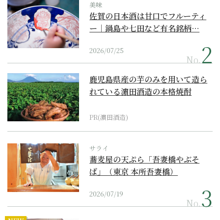
美味
佐賀の日本酒は甘口でフルーティ
ー｜鍋島や七田など有名銘柄…
2026/07/25
No.
鹿児島県産の芋のみを用いて造ら
れている濵田酒造の本格焼酎
PR(濵田酒造)
サライ
蕎麦屋の天ぷら「吾妻橋やぶそ
ば」（東京 本所吾妻橋）
2026/07/19
No.