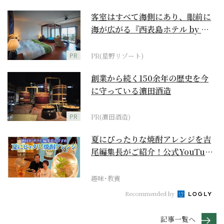
客室はすべて海側にあり、眼前に
海が広がる『西表島ホテル by 星
野リゾート』
PR
PR(星野リゾート)
創業から続く150余年の歴史を今
に守っている濵田酒造
PR
PR(濵田酒造)
夏にぴったりな焼酎アレンジを吉
尾編集長がご紹介！公式YouTube
【まったりサラ...
趣味･教養
Recommended by
記事一覧へ