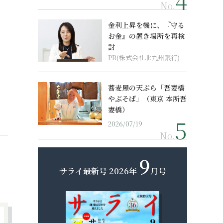
No.
金利上昇を機に、『守る
お金』の置き場所を再検
討
PR(株式会社北九州銀行)
蕎麦屋の天ぷら「吾妻橋
やぶそば」（東京 本所吾
妻橋）
2026/07/19
No.
9
サライ最新号
2026年
月号