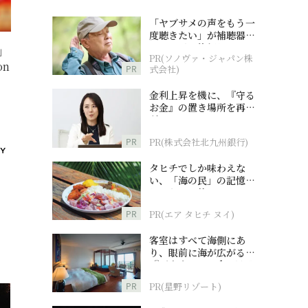
「ヤブサメの声をもう一
度聴きたい」が補聴器チ
ャレンジの後押しに
」
PR(ソノヴァ・ジャパン株
on
PR
式会社)
金利上昇を機に、『守る
お金』の置き場所を再検
討
PR
PR(株式会社北九州銀行)
タヒチでしか味わえな
い、「海の民」の記憶へ
とつながる旅
PR
PR(エア タヒチ ヌイ)
客室はすべて海側にあ
り、眼前に海が広がる
『西表島ホテル by 星野
リゾート』
PR
PR(星野リゾート)