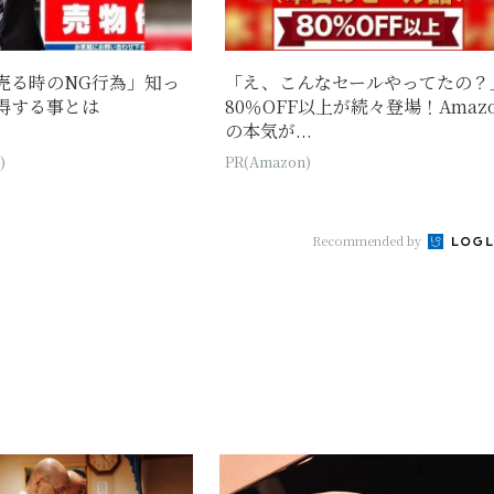
売る時のNG行為」知っ
「え、こんなセールやってたの？
得する事とは
80％OFF以上が続々登場！Amaz
の本気が...
)
PR(Amazon)
Recommended by