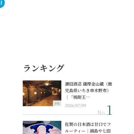
ランキング
濵田酒造 薩摩金山蔵（鹿
児島県いちき串木野市）
｜「焼酎王…
PR
2026/07/09
No.
佐賀の日本酒は甘口でフ
ルーティー｜鍋島や七田