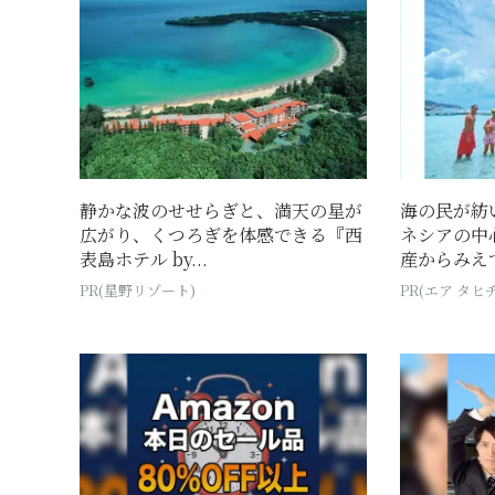
静かな波のせせらぎと、満天の星が
海の民が紡
広がり、くつろぎを体感できる『西
ネシアの中
表島ホテル by...
産からみえて
PR(星野リゾート)
PR(エア タヒチ