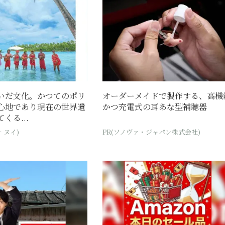
いだ文化。かつてのポリ
オーダーメイドで製作する、高機
心地であり現在の世界遺
かつ充電式の耳あな型補聴器
くる...
 ヌイ)
PR(ソノヴァ・ジャパン株式会社)