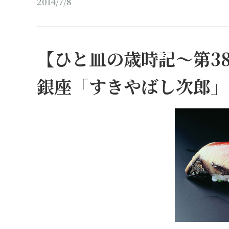
2014/7/8
【ひと皿の歳時記～第3
銀座「すきやばし次郎」