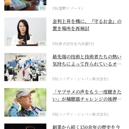
野リゾート』
PR
PR(星野リゾート)
金利上昇を機に、『守るお金』の
置き場所を再検討
PR
PR(株式会社北九州銀行)
最先端の技術と技術者たちの熱い
気持ちによって作られているオー
ダーメイド補聴器
PR
PR(ソノヴァ・ジャパン株式会社)
「ヤブサメの声をもう一度聴きた
い」が補聴器チャレンジの後押し
に
PR
PR(ソノヴァ・ジャパン株式会社)
創業から続く150余年の歴史を今