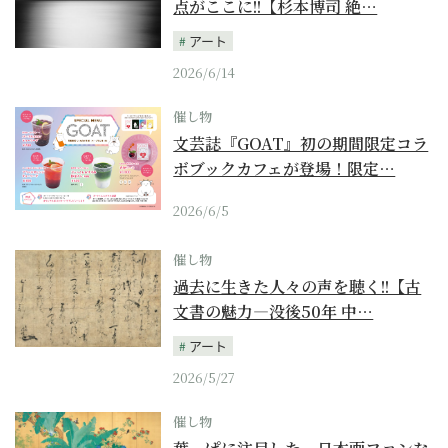
点がここに!!【杉本博司 絶…
アート
2026/6/14
催し物
文芸誌『GOAT』初の期間限定コラ
ボブックカフェが登場！限定…
2026/6/5
催し物
過去に生きた人々の声を聴く!!【古
文書の魅力―没後50年 中…
アート
2026/5/27
催し物