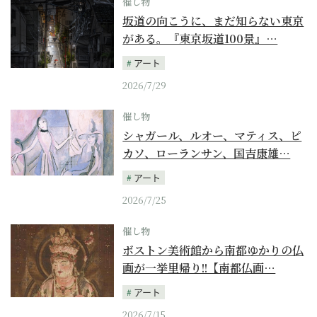
催し物
坂道の向こうに、まだ知らない東京
がある。『東京坂道100景』…
アート
2026/7/29
催し物
シャガール、ルオー、マティス、ピ
カソ、ローランサン、国吉康雄…
アート
2026/7/25
催し物
ボストン美術館から南都ゆかりの仏
画が一挙里帰り!!【南都仏画…
アート
2026/7/15