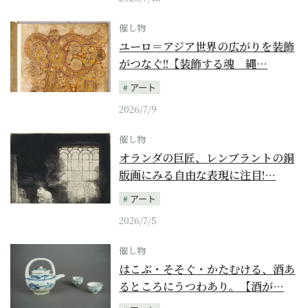
催し物
ユーロ＝アジア世界の広がりを装飾
がつなぐ!!【装飾する魂 縄…
アート
2026/7/9
催し物
オランダの巨匠、レンブラントの銅
版画にみる自由な表現に注目!…
アート
2026/7/5
催し物
はこぶ・そそぐ・かたむける、酒あ
るところにうつわあり。【酒が…