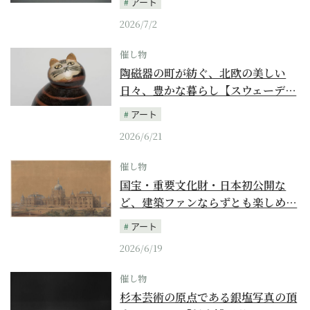
アート
2026/7/2
催し物
陶磁器の町が紡ぐ、北欧の美しい
日々、豊かな暮らし【スウェーデ…
アート
2026/6/21
催し物
国宝・重要文化財・日本初公開な
ど、建築ファンならずとも楽しめ…
アート
2026/6/19
催し物
杉本芸術の原点である銀塩写真の頂