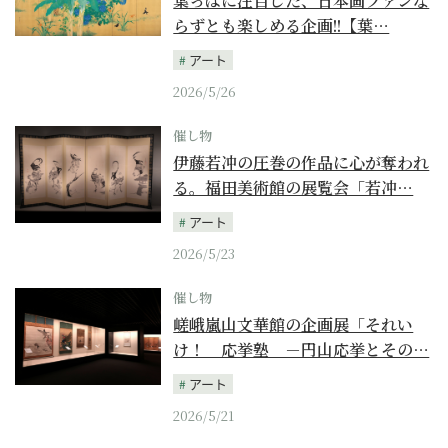
葉っぱに注目した、日本画ファンな
らずとも楽しめる企画!!【葉…
アート
2026/5/26
催し物
伊藤若冲の圧巻の作品に心が奪われ
る。福田美術館の展覧会「若冲…
アート
2026/5/23
催し物
嵯峨嵐山文華館の企画展「それい
け！ 応挙塾 －円山応挙とその…
アート
2026/5/21