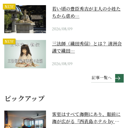
NEW
若い頃の豊臣秀吉が主人の小姓た
ちから虐め…
2026/08/09
NEW
三法師（織田秀信）とは？ 清洲会
議で織田…
2026/08/09
記事一覧へ
ピックアップ
客室はすべて海側にあり、眼前に
海が広がる『西表島ホテル by 星