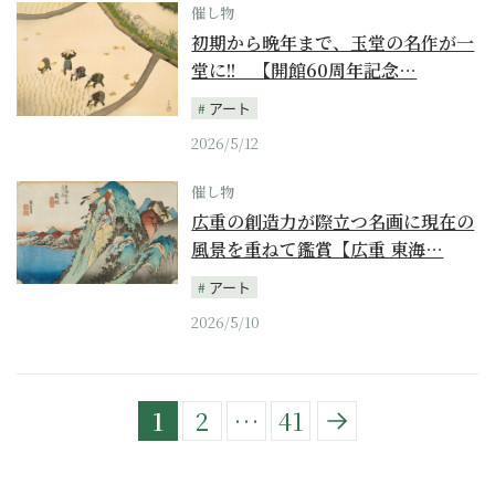
催し物
初期から晩年まで、玉堂の名作が一
堂に!! 【開館60周年記念…
アート
2026/5/12
催し物
広重の創造力が際立つ名画に現在の
風景を重ねて鑑賞【広重 東海…
アート
2026/5/10
1
2
…
41