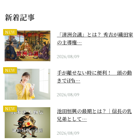
新着記事
NEW
「清洲会議」とは？ 秀吉が織田家
の主導権…
2026/08/09
NEW
手が離せない時に便利！ 頭の動
きでiPh…
2026/08/09
NEW
池田恒興の最期とは？｜信長の乳
兄弟として…
2026/08/09