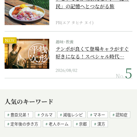
民」の記憶へとつながる旅
PR(エア タヒチ ヌイ)
NEW
趣味･教養
テンポが良くて登場キャラがすぐ
好きになる！スペシャル時代…
2026/08/02
No.
人気のキーワード
豊臣兄弟！
クルマ
減塩レシピ
マネー
認知症
定年後の歩き方
老人ホーム
京都
漢方