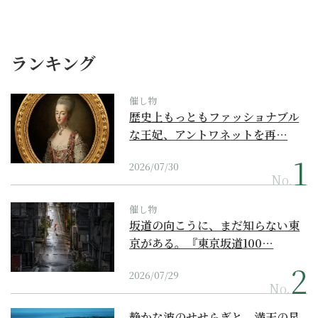
ランキング
催し物
歴史上もっともファッショナブル
な王妃、アントワネットを再…
2026/07/30
No.
催し物
坂道の向こうに、まだ知らない東
京がある。『東京坂道100…
2026/07/29
No.
静かな波のせせらぎと、満天の星