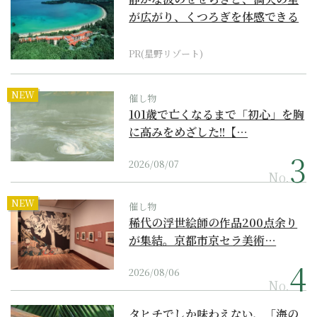
が広がり、くつろぎを体感できる
『西表島ホテル by...
PR(星野リゾート)
NEW
催し物
101歳で亡くなるまで「初心」を胸
に高みをめざした!!【…
2026/08/07
No.
NEW
催し物
稀代の浮世絵師の作品200点余り
が集結。京都市京セラ美術…
2026/08/06
No.
タヒチでしか味わえない、「海の