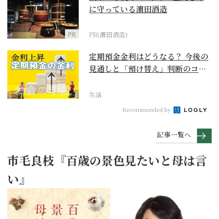
に守っている濵田酒造
PR
PR(濵田酒造)
定期預金金利はどうなる？ 今後の
見通しと「預け替え」判断のコツ
【お金の学校】
生活
Recommended by
記事一覧へ
市毛良枝『百歳の景色見たいと母は言
い』