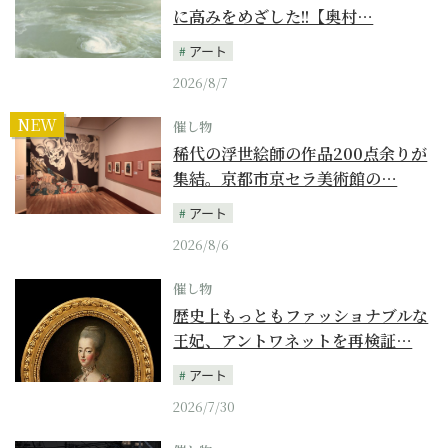
に高みをめざした!!【奥村…
アート
2026/8/7
NEW
催し物
稀代の浮世絵師の作品200点余りが
集結。京都市京セラ美術館の…
アート
2026/8/6
催し物
歴史上もっともファッショナブルな
王妃、アントワネットを再検証…
アート
2026/7/30