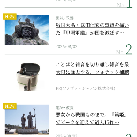
No.
NEW
趣味･教養
戦国大名・武田信玄の事績を描い
た『甲陽軍鑑』が国を滅ぼす…
2026/08/02
No.
ことばと雑音を切り離し雑音を最
大限に除去する、フォナック補聴
器の最上位モデル
PR(ソノヴァ・ジャパン株式会社)
NEW
趣味･教養
悪女から戦国ものまで。『篤姫』
でピークを迎えて過去15作…
2026/08/02