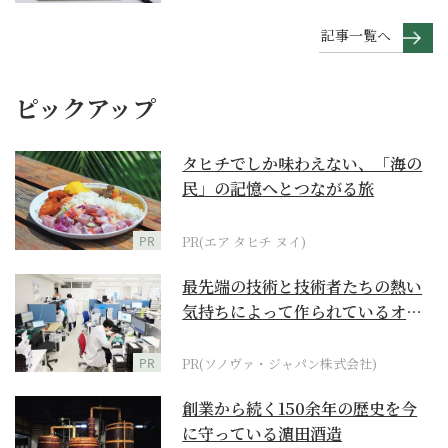
記事一覧へ
ピックアップ
タヒチでしか味わえない、「海の
民」の記憶へとつながる旅
PR
PR(エア タヒチ ヌイ)
最先端の技術と技術者たちの熱い
気持ちによって作られているオー
ダーメイド補聴器
PR
PR(ソノヴァ・ジャパン株式会社)
創業から続く150余年の歴史を今
に守っている濵田酒造