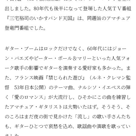
出しました。80年代も後半になって登場した人気ＴＶ番組
『三宅裕司のいかすバンド天国』は、同趣旨のアマチュア
登竜門番組でした。
ギター・ブームはロックだけでなく、60年代にはジョー
ン・バエズやピーター・ポール＆マリーといった人気フォ
ーク歌手の影響でギターを演奏する愛好家も多かった。ま
た、フランス映画『禁じられた遊び』（ルネ・クレマン監
督 53年日本公開）のテーマ曲、ナルシソ・イエペスの弾
く「愛のロマンス」が大流行し、ひそかにこの曲を練習し
たアマチュア・ギタリストは大勢いたはず。そうそう、そ
のころはまだ夜の街で見かけた「流し」の歌い手さんたち
も、ギターひとつで哀愁を込め、歌謡曲や演歌を歌ってい
ました。