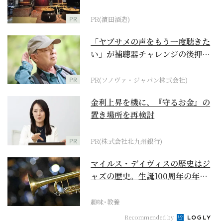
PR
PR(濵田酒造)
「ヤブサメの声をもう一度聴きた
い」が補聴器チャレンジの後押し
に
PR
PR(ソノヴァ・ジャパン株式会社)
金利上昇を機に、『守るお金』の
置き場所を再検討
PR
PR(株式会社北九州銀行)
マイルス・デイヴィスの歴史はジ
ャズの歴史。生誕100周年の年に
再確認するべき多大...
趣味･教養
Recommended by