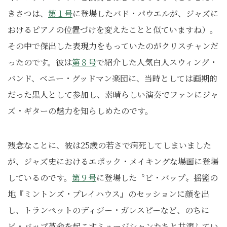
きさつは、
第１号
に登場したバド・パウエルが、ジャズに
おけるピアノの位置づけを変えたことと似ていますね）。
その中で傑出した表現力をもっていたのがクリスチャンだ
ったのです。彼は
第８号
で紹介した人気白人スウィング・
バンド、ベニー・グッドマン楽団に、当時としては画期的
だった黒人として参加し、素晴らしい演奏でファンにジャ
ズ・ギターの魅力を知らしめたのです。
残念なことに、彼は25歳の若さで病死してしまいました
が、ジャズ史におけるエポック・メイキングな場面に登場
しているのです。
第９号
に登場した〝ビ・バップ〟揺籃の
地『ミントンズ・プレイハウス』のセッションに顔を出
し、トランペットのディジー・ガレスピーなど、のちに
ビ・バップ革命を起こすミュージシャンたちと共演してい