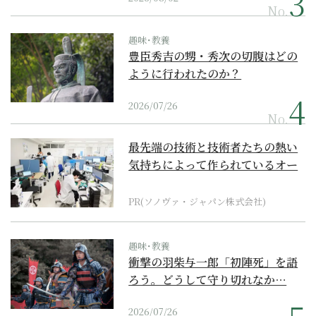
No.
趣味･教養
豊臣秀吉の甥・秀次の切腹はどの
ように行われたのか？
2026/07/26
No.
最先端の技術と技術者たちの熱い
気持ちによって作られているオー
ダーメイド補聴器
PR(ソノヴァ・ジャパン株式会社)
趣味･教養
衝撃の羽柴与一郎「初陣死」を語
ろう。どうして守り切れなか…
2026/07/26