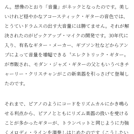
ん。想像のとおり「音量」がネックとなったのです。美し
いけれど穏やかなアコースティック・ギターの音色では、
とうていドラムスの出す大音量には勝てません。それが解
決されたのがピックアップ・マイクの開発です。30年代に
入り、有名なギター・メーカー、ギブソン社などからアン
プによって音量を増幅できる〝エレクトリック・ギター〟
が市販され、モダン・ジャズ・ギターの父ともいうべきチ
ャーリー・クリスチャンがこの新楽器を引っさげて登場し
たのです。
それまで、ピアノのようにコードをリズムカルにかき鳴ら
せる利点から、ピアノとともにリズム楽器の扱いを受ける
ことが多かったギターが、トランペットと同じように力強
くメロディ・ラインを演奏しはじめたのです（こうしたい