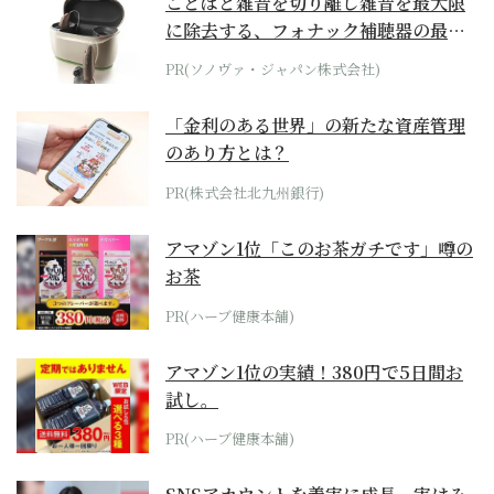
ことばと雑音を切り離し雑音を最大限
に除去する、フォナック補聴器の最上
位モデル
PR(ソノヴァ・ジャパン株式会社)
「金利のある世界」の新たな資産管理
のあり方とは？
PR(株式会社北九州銀行)
アマゾン1位「このお茶ガチです」噂の
お茶
PR(ハーブ健康本舗)
アマゾン1位の実績！380円で5日間お
試し。
PR(ハーブ健康本舗)