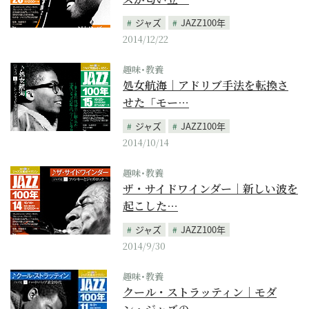
ジャズ
JAZZ100年
2014/12/22
趣味･教養
処女航海｜アドリブ手法を転換さ
せた「モー…
ジャズ
JAZZ100年
2014/10/14
趣味･教養
ザ・サイドワインダー｜新しい波を
起こした…
ジャズ
JAZZ100年
2014/9/30
趣味･教養
クール・ストラッティン｜モダ