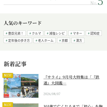
No.
人気のキーワード
豊臣兄弟！
クルマ
減塩レシピ
マネー
認知症
定年後の歩き方
老人ホーム
京都
漢方
新着記事
NEW
『サライ』9月号大特集は「『鉄
道』大図鑑…
2026/08/07
NEW
101歳で亡くなるまで「初心」を胸