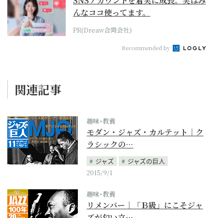
SNSアカウントを着実に成長。実はみ
んなココ使ってます。
PR(Dreaw合同会社)
Recommended by
関連記事
趣味･教養
モダン・ジャズ・カルテット｜ク
ラシックの…
ジャズ
ジャズの巨人
2015/9/1
趣味･教養
リメンバー｜「Ｂ級」にこそジャ
ズが匂い立…