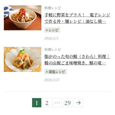
料理レシピ
手軽に野菜をプラス！ 電子レンジ
で作る丼・麺レシピ｜油なし焼…
レシピ
2026/2/3
料理レシピ
脂がのった旬の鰆（さわら）料理｜
鰆の山椒ごま味噌焼き、鰆の竜…
減塩レシピ
2026/1/27
1
2
…
29