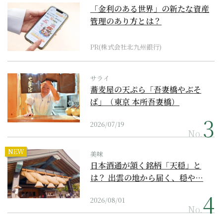
「金利のある世界」の新たな資産
管理のあり方とは？
PR(株式会社北九州銀行)
サライ
蕎麦屋の天ぷら「吾妻橋やぶそ
ば」（東京 本所吾妻橋）
2026/07/19
No.
NEW
美味
日本酒通が頷く銘柄「天穏」と
は？ 出雲の地から届く、穏や…
2026/08/01
No.