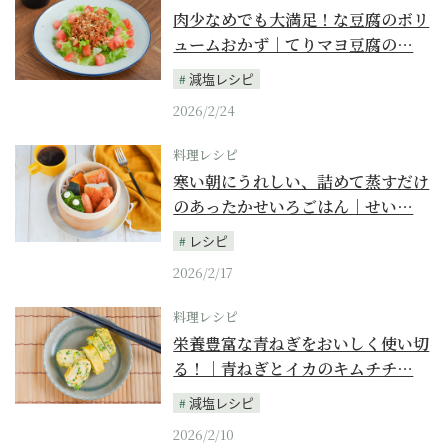
肉少なめでも大満足！な豆腐のボリ
ュームおかず｜てりマヨ豆腐の…
減塩レシピ
2026/2/24
料理レシピ
寒い朝にうれしい、詰めて蒸すだけ
のあったかせいろごはん｜せい…
レシピ
2026/2/17
料理レシピ
栄養豊富な青ねぎをおいしく使い切
る！｜青ねぎとイカのキムチチ…
減塩レシピ
2026/2/10