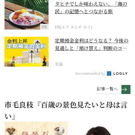
タヒチでしか味わえない、「海の
民」の記憶へとつながる旅
PR
PR(エア タヒチ ヌイ)
定期預金金利はどうなる？ 今後の
見通しと「預け替え」判断のコツ
【お金の学校】
生活
Recommended by
記事一覧へ
市毛良枝『百歳の景色見たいと母は言
い』