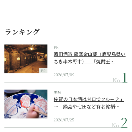
ランキング
PR
濵田酒造 薩摩金山蔵（鹿児島県い
ちき串木野市）｜「焼酎王…
PR
2026/07/09
No.
美味
佐賀の日本酒は甘口でフルーティ
ー｜鍋島や七田など有名銘柄…
2026/07/25
No.