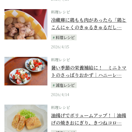
料理レシピ
冷蔵庫に鶏もも肉があったら「鶏と
こんにゃくのきゅるきゅるだし…
料理レシピ
2026/4/15
料理レシピ
暑い季節の栄養補給に！ ミニトマ
トのさっぱりおかず｜ハニーレ…
減塩レシピ
2026/4/14
料理レシピ
油揚げでボリュームアップ！｜油揚
げの焼きおにぎり、きつねコロ…