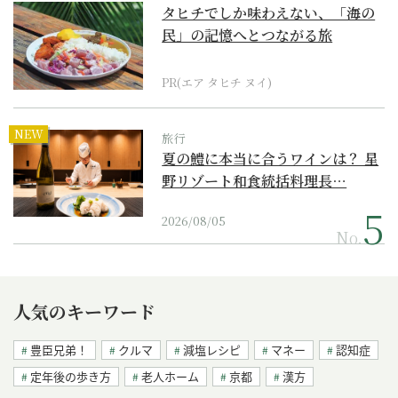
タヒチでしか味わえない、「海の
民」の記憶へとつながる旅
PR(エア タヒチ ヌイ)
NEW
旅行
夏の鱧に本当に合うワインは？ 星
野リゾート和食統括料理長…
2026/08/05
No.
人気のキーワード
豊臣兄弟！
クルマ
減塩レシピ
マネー
認知症
定年後の歩き方
老人ホーム
京都
漢方