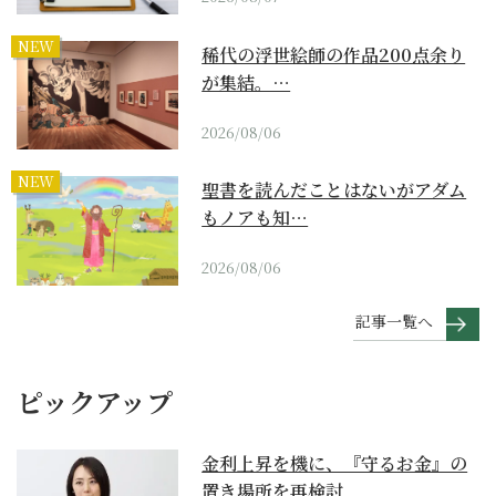
NEW
稀代の浮世絵師の作品200点余り
が集結。…
2026/08/06
NEW
聖書を読んだことはないがアダム
もノアも知…
2026/08/06
記事一覧へ
ピックアップ
金利上昇を機に、『守るお金』の
置き場所を再検討