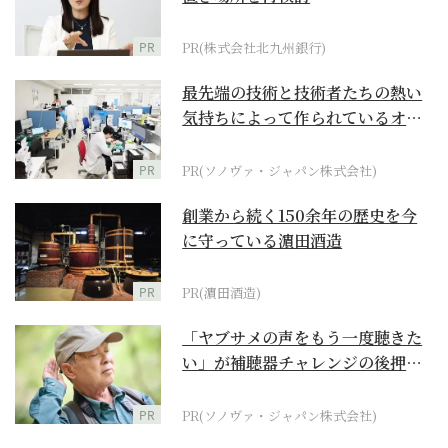
PR
PR(株式会社北九州銀行)
最先端の技術と技術者たちの熱い
気持ちによって作られているオー
ダーメイド補聴器
PR
PR(ソノヴァ・ジャパン株式会社)
創業から続く150余年の歴史を今
に守っている濵田酒造
PR
PR(濵田酒造)
「ヤブサメの声をもう一度聴きた
い」が補聴器チャレンジの後押し
に
PR
PR(ソノヴァ・ジャパン株式会社)