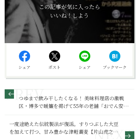
この記事が気に入ったら
いいね！しよう
シェア
ポスト
シェア
ブックマーク
つゆまで飲み干したくなる！ 美味料理店の激戦
区・博多で暖簾を掲げて55年の老舗「おでん安兵
衛」
一度途絶えた伝統製法が復活。すりつぶした大豆
を加えて打つ、甘み豊かな津軽蕎麦【片山虎之介