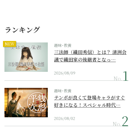
ランキング
NEW
趣味･教養
三法師（織田秀信）とは？ 清洲会
議で織田家の後継者となっ…
2026/08/09
No.
趣味･教養
テンポが良くて登場キャラがすぐ
好きになる！スペシャル時代…
2026/08/02
No.