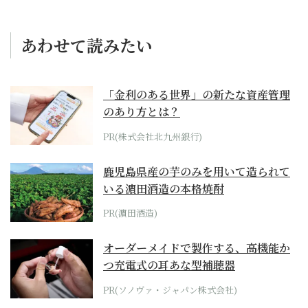
あわせて読みたい
「金利のある世界」の新たな資産管理
のあり方とは？
PR(株式会社北九州銀行)
鹿児島県産の芋のみを用いて造られて
いる濵田酒造の本格焼酎
PR(濵田酒造)
オーダーメイドで製作する、高機能か
つ充電式の耳あな型補聴器
PR(ソノヴァ・ジャパン株式会社)