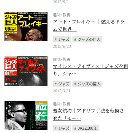
2015/9/1
趣味･教養
アート・ブレイキー ｜燃えるドラ
ムで世界…
ジャズ
ジャズの巨人
2015/6/23
趣味･教養
マイルス・デイヴィス｜ジャズを創
り、ジャ…
ジャズ
ジャズの巨人
2015/3/31
趣味･教養
処女航海｜アドリブ手法を転換さ
せた「モー…
ジャズ
JAZZ100年