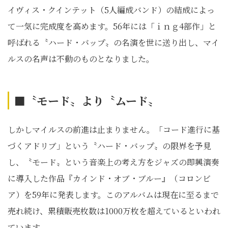
イヴィス・クインテット（5人編成バンド）の結成によっ
て一気に完成度を高めます。56年には「ｉｎｇ4部作」と
呼ばれる〝ハード・バップ〟の名演を世に送り出し、マイ
ルスの名声は不動のものとなりました。
■〝モード〟より〝ムード〟
しかしマイルスの前進は止まりません。「コード進行に基
づくアドリブ」という〝ハード・バップ〟の限界を予見
し、〝モード〟という音楽上の考え方をジャズの即興演奏
に導入した作品『カインド・オブ・ブルー』（コロンビ
ア）を59年に発表します。このアルバムは現在に至るまで
売れ続け、累積販売枚数は1000万枚を超えているといわれ
ています。