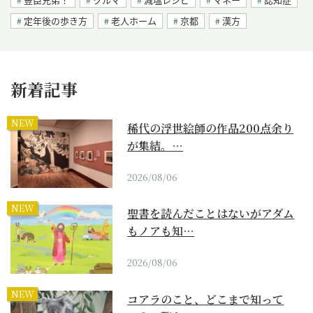
定年後の歩き方
老人ホーム
京都
漢方
新着記事
NEW
稀代の浮世絵師の作品200点余り
が集結。…
2026/08/06
NEW
聖書を読んだことはないがアダム
もノアも知…
2026/08/06
NEW
コアラのこと、どこまで知って