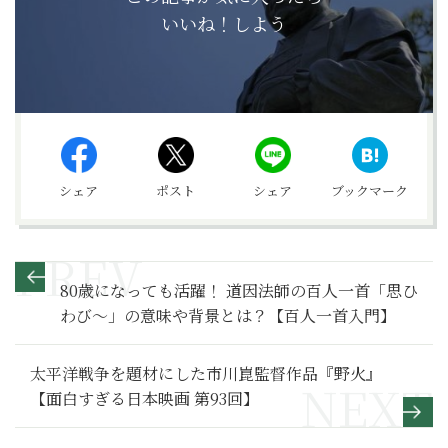
いいね！しよう
シェア
ポスト
シェア
ブックマーク
80歳になっても活躍！ 道因法師の百人一首「思ひ
わび～」の意味や背景とは？【百人一首入門】
太平洋戦争を題材にした市川崑監督作品『野火』
【面白すぎる日本映画 第93回】