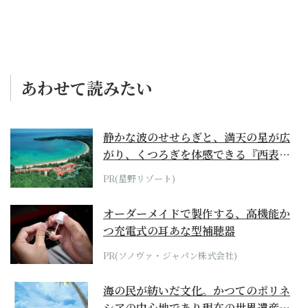
あわせて読みたい
静かな波のせせらぎと、満天の星が広
がり、くつろぎを体感できる『西表島
ホテル by...
PR(星野リゾート)
オーダーメイドで製作する、高機能か
つ充電式の耳あな型補聴器
PR(ソノヴァ・ジャパン株式会社)
海の民が紡いだ文化。かつてのポリネ
シアの中心地であり現在の世界遺産か