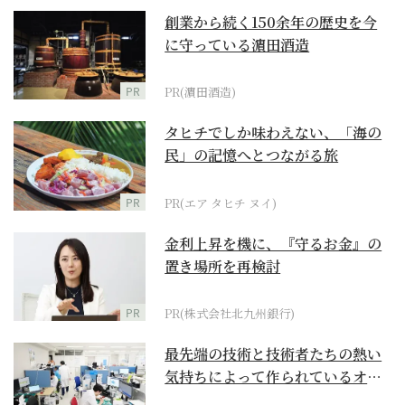
創業から続く150余年の歴史を今
に守っている濵田酒造
PR
PR(濵田酒造)
タヒチでしか味わえない、「海の
民」の記憶へとつながる旅
PR
PR(エア タヒチ ヌイ)
金利上昇を機に、『守るお金』の
置き場所を再検討
PR
PR(株式会社北九州銀行)
最先端の技術と技術者たちの熱い
気持ちによって作られているオー
ダーメイド補聴器