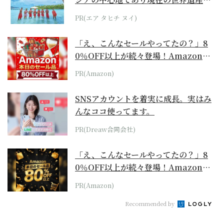
らみえてくる...
PR(エア タヒチ ヌイ)
「え、こんなセールやってたの？」8
0％OFF以上が続々登場！Amazonの
本気が...
PR(Amazon)
SNSアカウントを着実に成長。実はみ
んなココ使ってます。
PR(Dreaw合同会社)
「え、こんなセールやってたの？」8
0％OFF以上が続々登場！Amazonの
本気が...
PR(Amazon)
Recommended by