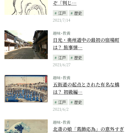
ぞ「判じ…
江戸
歴史
2021/7/14
趣味･教養
日光・奥州道中の最初の宿場町
は？ 旅事情…
江戸
歴史
2021/6/27
趣味･教養
五街道の起点とされた有名な橋
は？ 初級編…
江戸
歴史
2021/6/2
趣味･教養
北斎の娘「葛飾応為」の意外すぎ