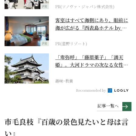
PR
PR(ソノヴァ・ジャパン株式会社)
客室はすべて海側にあり、眼前に
海が広がる『西表島ホテル by 星
野リゾート』
PR
PR(星野リゾート)
「卑弥呼」「藤原薬子」「満天
姫」。大河ドラマの次なる女性主
人公を勝手に考察【豊臣...
趣味･教養
Recommended by
記事一覧へ
市毛良枝『百歳の景色見たいと母は言
い』