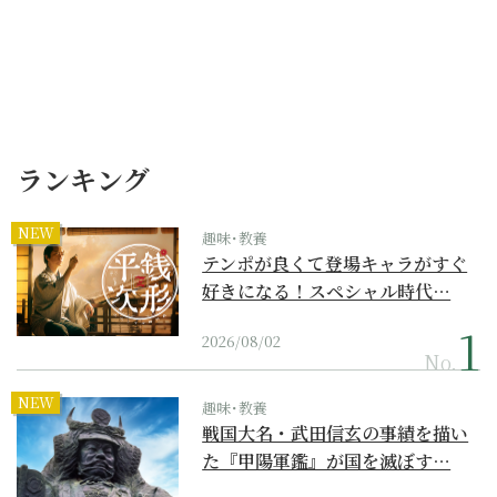
ランキング
NEW
趣味･教養
テンポが良くて登場キャラがすぐ
好きになる！スペシャル時代…
2026/08/02
No.
NEW
趣味･教養
戦国大名・武田信玄の事績を描い
た『甲陽軍鑑』が国を滅ぼす…