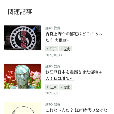
関連記事
趣味･教養
吉良上野介の邸宅はどこにあっ
た？ 忠臣蔵…
江戸
歴史
2021/10/13
趣味･教養
お江戸日本を震撼させた傑物４
人！私は誰で…
江戸
歴史
2021/7/28
趣味･教養
これな～んだ？ 江戸時代のなぞな