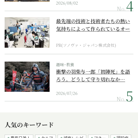
2026/08/02
No.
最先端の技術と技術者たちの熱い
気持ちによって作られているオー
ダーメイド補聴器
PR(ソノヴァ・ジャパン株式会社)
趣味･教養
衝撃の羽柴与一郎「初陣死」を語
ろう。どうして守り切れなか…
2026/07/26
No.
人気のキーワード
豊臣兄弟！
クルマ
減塩レシピ
マネー
認知症