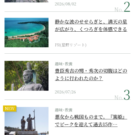
2026/08/02
No.
静かな波のせせらぎと、満天の星
が広がり、くつろぎを体感できる
『西表島ホテル by...
PR(星野リゾート)
趣味･教養
豊臣秀吉の甥・秀次の切腹はどの
ように行われたのか？
2026/07/26
No.
NEW
趣味･教養
悪女から戦国ものまで。『篤姫』
でピークを迎えて過去15作…