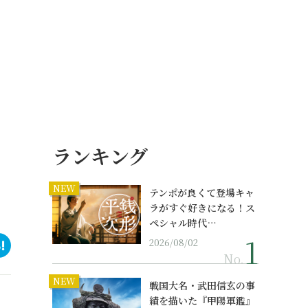
ランキング
NEW
テンポが良くて登場キャ
ラがすぐ好きになる！ス
ペシャル時代…
2026/08/02
No.
NEW
戦国大名・武田信玄の事
績を描いた『甲陽軍鑑』