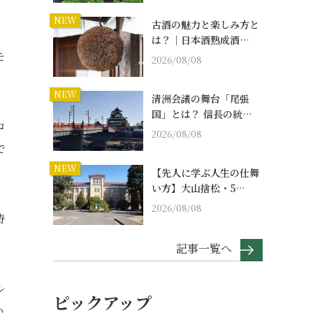
NEW
古酒の魅力と楽しみ方と
は？｜日本酒熟成酒…
モ
2026/08/08
NEW
清洲会議の舞台「尾張
国」とは？ 信長の統…
コ
2026/08/08
で
NEW
【先人に学ぶ人生の仕舞
い方】大山捨松・5…
2026/08/08
特
記事一覧へ
ル
ピックアップ
い