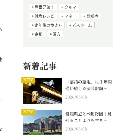
豊臣兄弟！
クルマ
減塩レシピ
マネー
認知症
、
定年後の歩き方
老人ホーム
あ
京都
漢方
他
新着記事
NEW
「落語の聖地」に１年間
通い続けた演芸評論…
2026/08/08
し
NEW
愛媛県立とべ動物園｜見
せることよりも生き…
な
2026/08/08