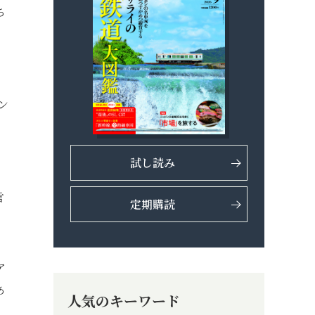
ち
ン
、
試し読み
言
定期購読
ア
あ
人気のキーワード