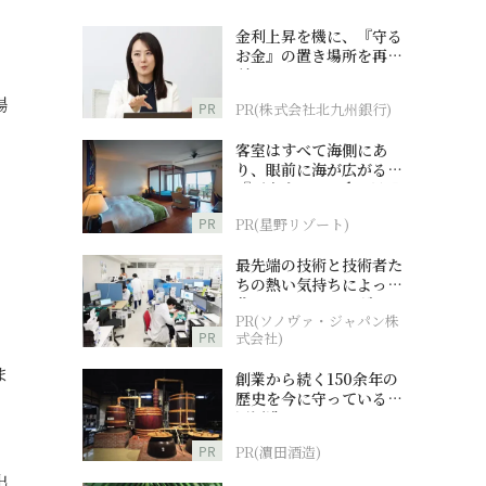
金利上昇を機に、『守る
お金』の置き場所を再検
討
場
PR
PR(株式会社北九州銀行)
客室はすべて海側にあ
り、眼前に海が広がる
『西表島ホテル by 星野
リゾート』
PR
PR(星野リゾート)
最先端の技術と技術者た
ちの熱い気持ちによって
作られているオーダーメ
PR(ソノヴァ・ジャパン株
イド補聴器
PR
式会社)
ま
創業から続く150余年の
歴史を今に守っている濵
田酒造
PR
PR(濵田酒造)
出