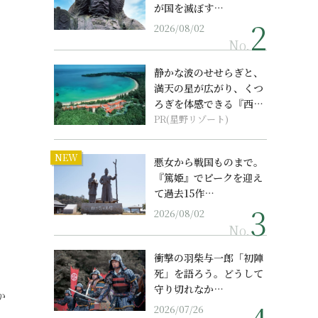
が国を滅ぼす…
2026/08/02
No.
静かな波のせせらぎと、
満天の星が広がり、くつ
ろぎを体感できる『西表
島ホテル by...
PR(星野リゾート)
NEW
悪女から戦国ものまで。
『篤姫』でピークを迎え
て過去15作…
2026/08/02
No.
衝撃の羽柴与一郎「初陣
死」を語ろう。どうして
守り切れなか…
か
2026/07/26