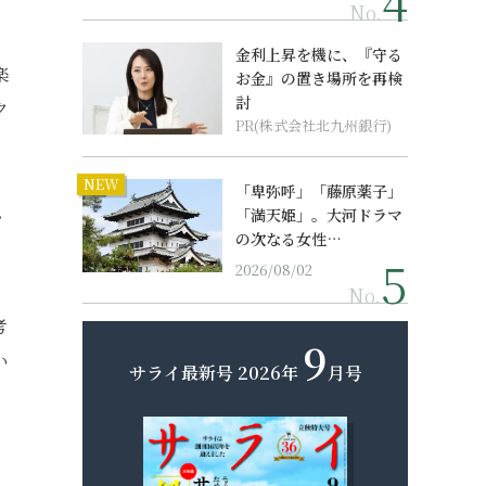
No.
金利上昇を機に、『守る
楽
お金』の置き場所を再検
討
ク
PR(株式会社北九州銀行)
NEW
「卑弥呼」「藤原薬子」
「満天姫」。大河ドラマ
・
の次なる女性…
。
2026/08/02
No.
考
9
い
サライ最新号
2026年
月号
ら