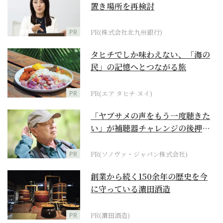
置き場所を再検討
PR
PR(株式会社北九州銀行)
タヒチでしか味わえない、「海の
民」の記憶へとつながる旅
PR
PR(エア タヒチ ヌイ)
「ヤブサメの声をもう一度聴きた
い」が補聴器チャレンジの後押し
に
PR
PR(ソノヴァ・ジャパン株式会社)
創業から続く150余年の歴史を今
に守っている濵田酒造
PR
PR(濵田酒造)