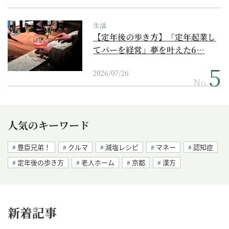
生活
【定年後の歩き方】「定年起業し
てバーを経営」夢を叶えた6…
2026/07/26
No.
人気のキーワード
豊臣兄弟！
クルマ
減塩レシピ
マネー
認知症
定年後の歩き方
老人ホーム
京都
漢方
新着記事