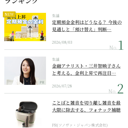
ランキング
NEW
生活
定期預金金利はどうなる？ 今後の
見通しと「預け替え」判断…
2026/08/03
No.
生活
金融アナリスト・三井智映子さん
と考える、金利上昇で再注目…
PR
2026/07/28
No.
ことばと雑音を切り離し雑音を最
大限に除去する、フォナック補聴
器の最上位モデル
PR(ソノヴァ・ジャパン株式会社)