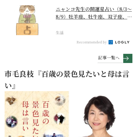
ニャンコ先生の開運星占い（8/3～
8/9）牡羊座、牡牛座、双子座、蟹
座編
生活
Recommended by
記事一覧へ
市毛良枝『百歳の景色見たいと母は言
い』