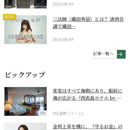
2026/08/09
NEW
三法師（織田秀信）とは？ 清洲会
議で織田…
2026/08/09
記事一覧へ
ピックアップ
客室はすべて海側にあり、眼前に
海が広がる『西表島ホテル by 星
野リゾート』
PR
PR(星野リゾート)
金利上昇を機に、『守るお金』の