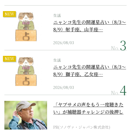
NEW
生活
ニャンコ先生の開運星占い（8/3～
8/9）射手座、山羊座…
2026/08/03
No.
NEW
生活
ニャンコ先生の開運星占い（8/3～
8/9）獅子座、乙女座…
2026/08/03
No.
「ヤブサメの声をもう一度聴きた
い」が補聴器チャレンジの後押し
に
PR(ソノヴァ・ジャパン株式会社)