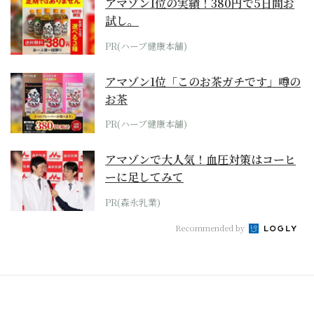
アマゾン1位の実績！380円で5日間お
試し。
PR(ハーブ健康本舗)
アマゾン1位「このお茶ガチです」噂の
お茶
PR(ハーブ健康本舗)
アマゾンで大人気！血圧対策はコーヒ
ーに足してみて
PR(森永乳業)
Recommended by