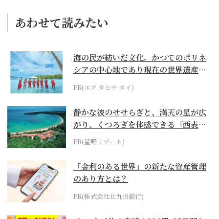
あわせて読みたい
海の民が紡いだ文化。かつてのポリネ
シアの中心地であり現在の世界遺産か
らみえてくる...
PR(エア タヒチ ヌイ)
静かな波のせせらぎと、満天の星が広
がり、くつろぎを体感できる『西表島
ホテル by...
PR(星野リゾート)
「金利のある世界」の新たな資産管理
のあり方とは？
PR(株式会社北九州銀行)