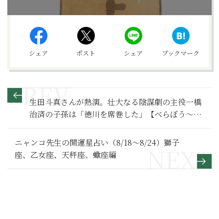
シェア
ポスト
シェア
ブックマーク
生田斗真さんが熱演。壮大なる陰謀劇の主役一橋
治済の子孫は「徳川を席巻した」【べらぼう～蔦
重栄華乃夢噺～ 満喫リポート】生田斗真と一橋治
済編
ニャンコ先生の開運星占い（8/18～8/24）獅子
座、乙女座、天秤座、蠍座編