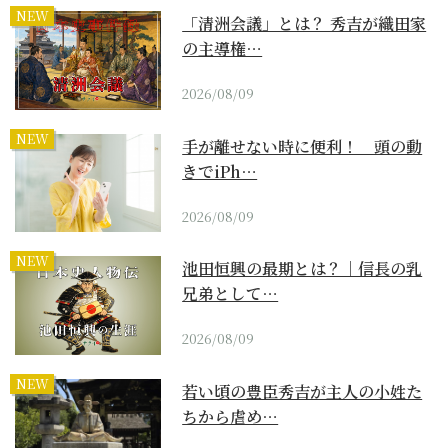
NEW
「清洲会議」とは？ 秀吉が織田家
の主導権…
2026/08/09
NEW
手が離せない時に便利！ 頭の動
きでiPh…
2026/08/09
NEW
池田恒興の最期とは？｜信長の乳
兄弟として…
2026/08/09
NEW
若い頃の豊臣秀吉が主人の小姓た
ちから虐め…