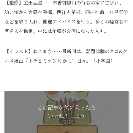
【監修】宝田亜星……木曽御嶽山の行者の家に生まれ、
幼い頃から霊感を発揮。西洋占星術、四柱推命、九星気学
などを取り入れ、開運アドバイスを行う。多くの経営者や
著名人を鑑定。中には年収が８倍になった人も。
【イラスト】ねこまき……最新刊は、話題沸騰のネコ&グ
ルメ漫画『トラとミケ３ ゆかしい日々』（小学館）。
この記事が気に入ったら
いいね！しよう