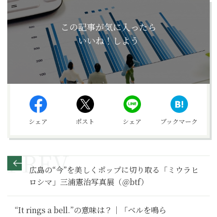
この記事が気に入ったら
いいね！しよう
シェア
ポスト
シェア
ブックマーク
広島の“今”を美しくポップに切り取る「ミウラヒ
ロシマ」三浦憲治写真展（＠btf）
“It rings a bell.”の意味は？｜「ベルを鳴ら