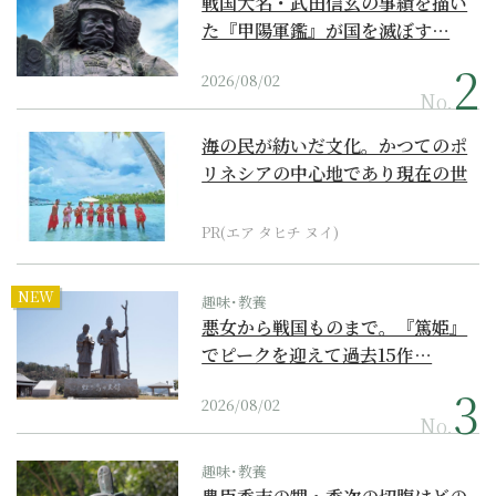
戦国大名・武田信玄の事績を描い
た『甲陽軍鑑』が国を滅ぼす…
2026/08/02
No.
海の民が紡いだ文化。かつてのポ
リネシアの中心地であり現在の世
界遺産からみえてくる...
PR(エア タヒチ ヌイ)
NEW
趣味･教養
悪女から戦国ものまで。『篤姫』
でピークを迎えて過去15作…
2026/08/02
No.
趣味･教養