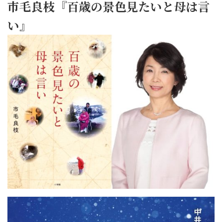
市毛良枝『百歳の景色見たいと母は言
い』