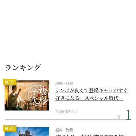
ランキング
NEW
趣味･教養
テンポが良くて登場キャラがすぐ
好きになる！スペシャル時代…
2026/08/02
No.
NEW
趣味･教養