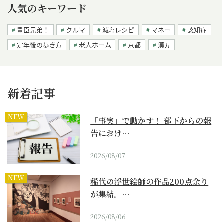
人気のキーワード
豊臣兄弟！
クルマ
減塩レシピ
マネー
認知症
定年後の歩き方
老人ホーム
京都
漢方
新着記事
NEW
「事実」で動かす！ 部下からの報
告におけ…
2026/08/07
NEW
稀代の浮世絵師の作品200点余り
が集結。…
2026/08/06