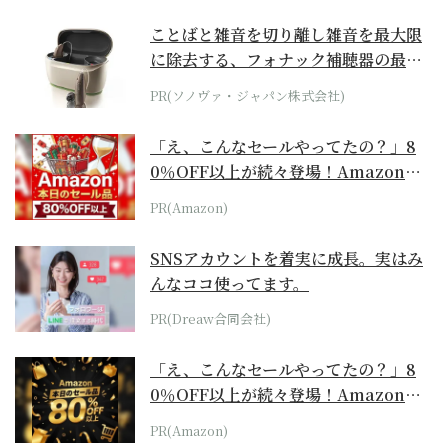
ことばと雑音を切り離し雑音を最大限
に除去する、フォナック補聴器の最上
位モデル
PR(ソノヴァ・ジャパン株式会社)
「え、こんなセールやってたの？」8
0％OFF以上が続々登場！Amazonの
本気が...
PR(Amazon)
SNSアカウントを着実に成長。実はみ
んなココ使ってます。
PR(Dreaw合同会社)
「え、こんなセールやってたの？」8
0％OFF以上が続々登場！Amazonの
本気が...
PR(Amazon)