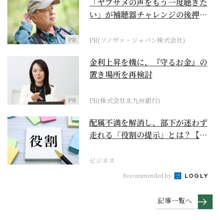
「ヤブサメの声をもう一度聴きた
い」が補聴器チャレンジの後押し
に
PR
PR(ソノヴァ・ジャパン株式会社)
金利上昇を機に、『守るお金』の
置き場所を再検討
PR
PR(株式会社北九州銀行)
配属不満を解消し、部下が迷わず
走れる「役割の提示」とは？【ビ
ジネスの極意】
ビジネス
Recommended by
記事一覧へ