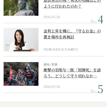
豊臣秀吉の甥・秀次の切腹はどの
ように行われたのか？
2026/07/26
No.
金利上昇を機に、『守るお金』の
置き場所を再検討
PR(株式会社北九州銀行)
趣味･教養
衝撃の羽柴与一郎「初陣死」を語
ろう。どうして守り切れなか…
2026/07/26
No.