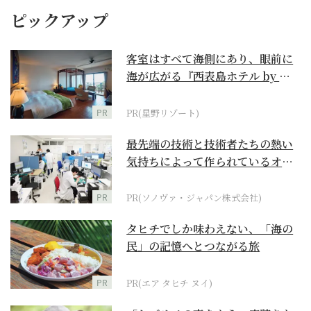
ピックアップ
客室はすべて海側にあり、眼前に
海が広がる『西表島ホテル by 星
野リゾート』
PR
PR(星野リゾート)
最先端の技術と技術者たちの熱い
気持ちによって作られているオー
ダーメイド補聴器
PR
PR(ソノヴァ・ジャパン株式会社)
タヒチでしか味わえない、「海の
民」の記憶へとつながる旅
PR
PR(エア タヒチ ヌイ)