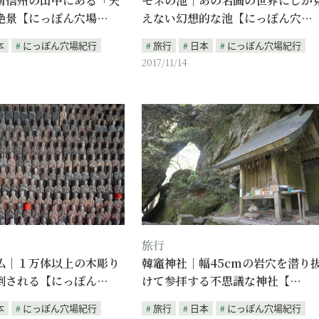
南信州の山中にある「天
モネの池｜あの名画の世界にしか
絶景【にっぽん穴場…
えない幻想的な池【にっぽん穴…
本
にっぽん穴場紀行
旅行
日本
にっぽん穴場紀行
2017/11/14
旅行
仏｜１万体以上の木彫り
韓竈神社｜幅45cmの岩穴を潜り
倒される【にっぽん…
けて参拝する不思議な神社【…
本
にっぽん穴場紀行
旅行
日本
にっぽん穴場紀行