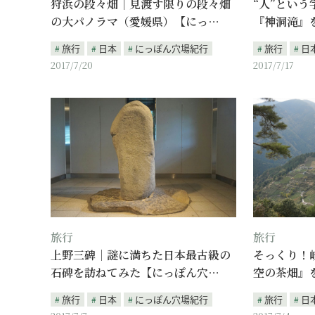
狩浜の段々畑｜見渡す限りの段々畑
“人”とい
の大パノラマ（愛媛県）【にっ…
『神洞滝』
旅行
日本
にっぽん穴場紀行
旅行
日
2017/7/20
2017/7/17
旅行
旅行
上野三碑｜謎に満ちた日本最古級の
そっくり！
石碑を訪ねてみた【にっぽん穴…
空の茶畑』
旅行
日本
にっぽん穴場紀行
旅行
日