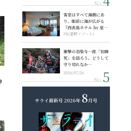
No.
客室はすべて海側にあ
り、眼前に海が広がる
『西表島ホテル by 星野
リゾート』
PR(星野リゾート)
衝撃の羽柴与一郎「初陣
死」を語ろう。どうして
守り切れなか…
2026/07/26
No.
神
8
サライ最新号
2026年
月号