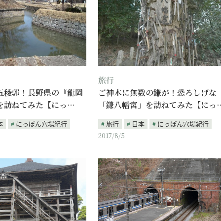
旅行
五稜郭！長野県の『龍岡
ご神木に無数の鎌が！恐ろしげな
を訪ねてみた【にっ…
「鎌八幡宮」を訪ねてみた【にっ
本
にっぽん穴場紀行
旅行
日本
にっぽん穴場紀行
2017/8/5