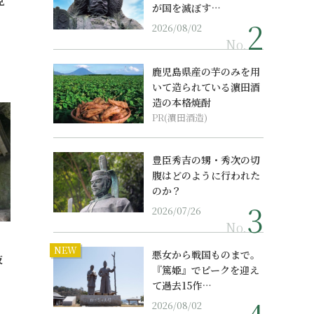
見
が国を滅ぼす…
2026/08/02
No.
鹿児島県産の芋のみを用
いて造られている濵田酒
造の本格焼酎
PR(濵田酒造)
豊臣秀吉の甥・秀次の切
腹はどのように行われた
のか？
2026/07/26
No.
NEW
悪女から戦国ものまで。
抜
『篤姫』でピークを迎え
て過去15作…
2026/08/02