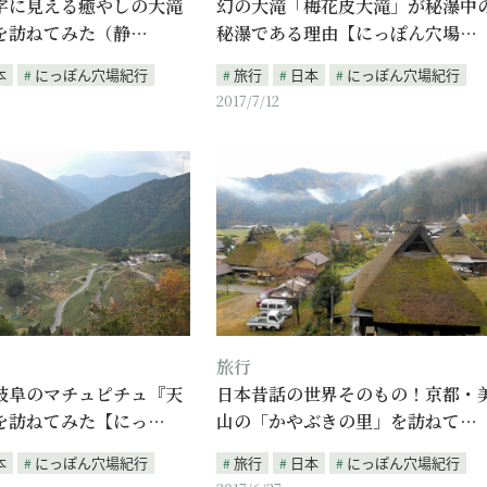
う字に見える癒やしの大滝
幻の大滝「梅花皮大滝」が秘瀑中
を訪ねてみた（静…
秘瀑である理由【にっぽん穴場…
本
にっぽん穴場紀行
旅行
日本
にっぽん穴場紀行
2017/7/12
旅行
岐阜のマチュピチュ『天
日本昔話の世界そのもの！京都・
を訪ねてみた【にっ…
山の「かやぶきの里」を訪ねて…
本
にっぽん穴場紀行
旅行
日本
にっぽん穴場紀行