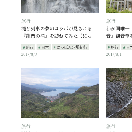
旅行
旅行
滝と列車の夢のコラボが見られる
わが国唯一
『龍門の滝』を訪ねてみた【にっ…
音』観音堂
旅行
日本
にっぽん穴場紀行
旅行
日
2017/8/3
2017/8/1
旅行
旅行