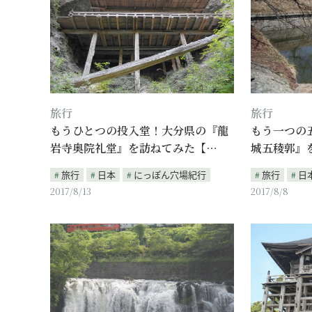
旅行
旅行
もうひとつの投入堂！大分県の『龍
もう一つの
岩寺奥院礼堂』を訪ねてみた【…
城五稜郭』
旅行
日本
にっぽん穴場紀行
旅行
日
2017/8/13
2017/8/8