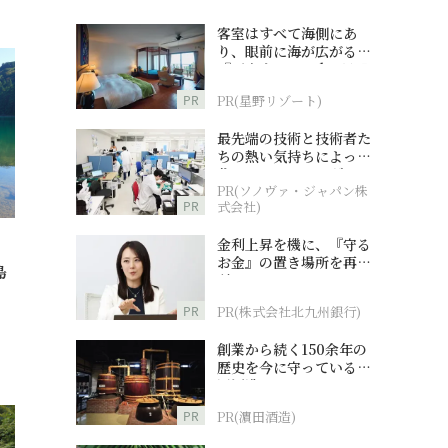
客室はすべて海側にあ
り、眼前に海が広がる
『西表島ホテル by 星野
リゾート』
PR
PR(星野リゾート)
最先端の技術と技術者た
ちの熱い気持ちによって
作られているオーダーメ
PR(ソノヴァ・ジャパン株
イド補聴器
PR
式会社)
金利上昇を機に、『守る
お金』の置き場所を再検
島
討
PR
PR(株式会社北九州銀行)
創業から続く150余年の
歴史を今に守っている濵
田酒造
PR
PR(濵田酒造)