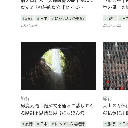
溝ノ口岩穴｜天孫降臨の高千穂につ
下栗の里｜
ながる!?神秘的な穴【にっぽ…
空の里」の
旅行
日本
にっぽん穴場紀行
旅行
日
2017/12/4
2017/11/22
旅行
旅行
男鹿大滝｜滝が穴を通って落ちてく
真山の万体
る摩訶不思議な滝【にっぽん穴…
の仏像に圧
旅行
日本
にっぽん穴場紀行
旅行
日