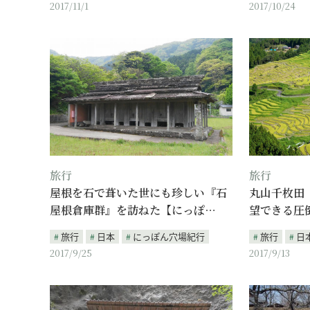
2017/11/1
2017/10/24
旅行
旅行
屋根を石で葺いた世にも珍しい『石
丸山千枚田
屋根倉庫群』を訪ねた【にっぽ…
望できる圧
旅行
日本
にっぽん穴場紀行
旅行
日
2017/9/25
2017/9/13