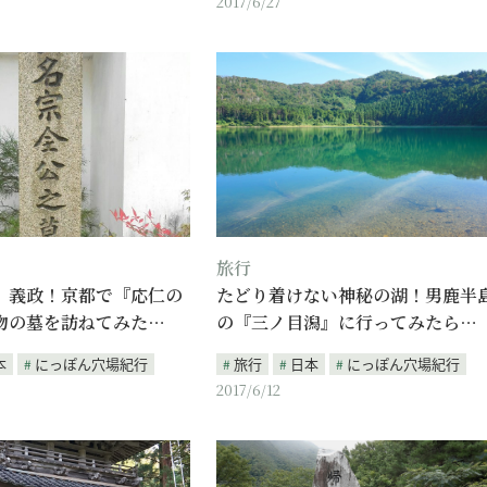
2017/6/27
旅行
、義政！京都で『応仁の
たどり着けない神秘の湖！男鹿半
物の墓を訪ねてみた…
の『三ノ目潟』に行ってみたら…
本
にっぽん穴場紀行
旅行
日本
にっぽん穴場紀行
2017/6/12