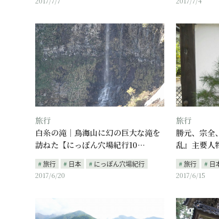
2017/7/7
2017/7/4
旅行
旅行
白糸の滝｜鳥海山に幻の巨大な滝を
勝元、宗全
訪ねた【にっぽん穴場紀行10…
乱』主要人
旅行
日本
にっぽん穴場紀行
旅行
日
2017/6/20
2017/6/15