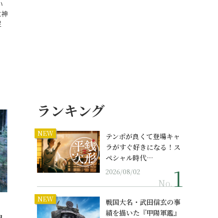
い
に神
足
ランキング
NEW
テンポが良くて登場キャ
ラがすぐ好きになる！ス
ペシャル時代…
2026/08/02
No.
NEW
戦国大名・武田信玄の事
績を描いた『甲陽軍鑑』