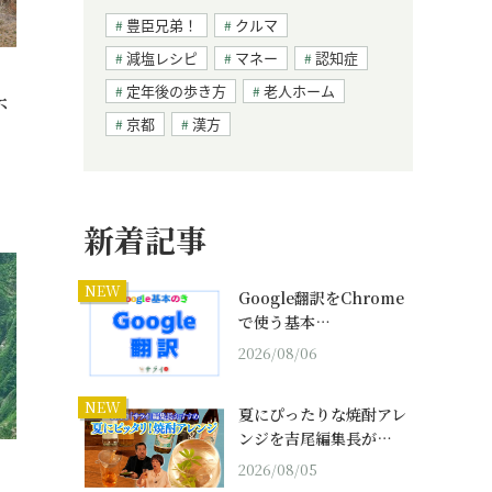
豊臣兄弟！
クルマ
減塩レシピ
マネー
認知症
定年後の歩き方
老人ホーム
不
京都
漢方
新着記事
NEW
Google翻訳をChrome
で使う基本…
2026/08/06
NEW
夏にぴったりな焼酎アレ
ンジを吉尾編集長が…
2026/08/05