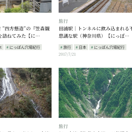
旅行
！”四方懸造”の『笠森観
田浦駅｜トンネルに飲み込まれる
を訪ねてみた【に…
思議な駅（神奈川県）【にっぽ…
本
にっぽん穴場紀行
旅行
日本
にっぽん穴場紀行
2017/7/21
旅行