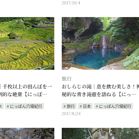
2017/10/4
旅行
｜千枚以上の田んぼを一
おしらじの滝｜息を飲む美しさ！
倒的な絶景【にっぽ…
秘的な青き滝壺を訪ねる【にっ…
本
にっぽん穴場紀行
旅行
日本
にっぽん穴場紀行
2017/8/24