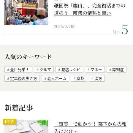
祇園祭「鷹山」、完全復活までの
道のり｜町衆の情熱と願い
2026/07/18
No.
人気のキーワード
豊臣兄弟！
クルマ
減塩レシピ
マネー
認知症
定年後の歩き方
老人ホーム
京都
漢方
新着記事
NEW
「事実」で動かす！ 部下からの報
告におけ…