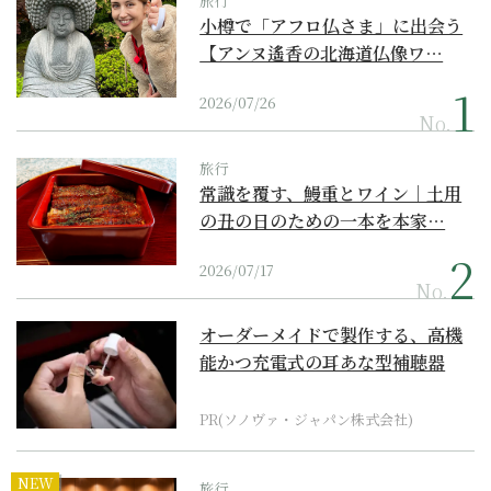
旅行
小樽で「アフロ仏さま」に出会う
【アンヌ遙香の北海道仏像ワ…
2026/07/26
No.
旅行
常識を覆す、鰻重とワイン｜土用
の丑の日のための一本を本家…
2026/07/17
No.
オーダーメイドで製作する、高機
能かつ充電式の耳あな型補聴器
PR(ソノヴァ・ジャパン株式会社)
NEW
旅行