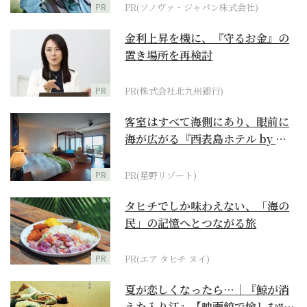
PR
PR(ソノヴァ・ジャパン株式会社)
金利上昇を機に、『守るお金』の
置き場所を再検討
PR
PR(株式会社北九州銀行)
客室はすべて海側にあり、眼前に
海が広がる『西表島ホテル by 星
野リゾート』
PR
PR(星野リゾート)
タヒチでしか味わえない、「海の
民」の記憶へとつながる旅
PR
PR(エア タヒチ ヌイ)
夏が恋しくなったら…｜『鯨が消
えた入り江』【映画館で愉しむ‟ご