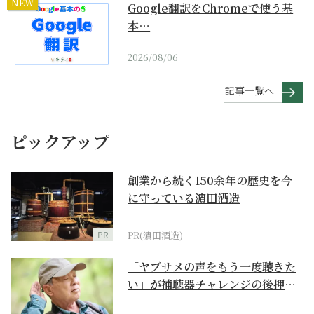
NEW
Google翻訳をChromeで使う基
本…
2026/08/06
記事一覧へ
ピックアップ
創業から続く150余年の歴史を今
に守っている濵田酒造
PR
PR(濵田酒造)
「ヤブサメの声をもう一度聴きた
い」が補聴器チャレンジの後押し
に