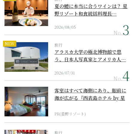
夏の鱧に本当に合うワインは？ 星
野リゾート和食統括料理長…
2026/08/05
No.
NEW
旅行
アラスカ大学の極北博物館で思
う、日本人写真家とアメリカ人…
2026/07/31
No.
客室はすべて海側にあり、眼前に
海が広がる『西表島ホテル by 星
野リゾート』
PR(星野リゾート)
旅行