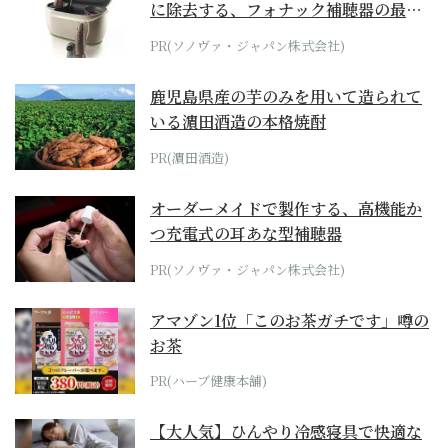
に除去する、フォナック補聴器の最上
位モデル
PR(ソノヴァ・ジャパン株式会社)
鹿児島県産の芋のみを用いて造られて
いる濵田酒造の本格焼酎
PR(濵田酒造)
オーダーメイドで製作する、高機能か
つ充電式の耳あな型補聴器
PR(ソノヴァ・ジャパン株式会社)
アマゾン1位「このお茶ガチです」噂の
お茶
PR(ハーブ健康本舗)
【大人気】ひんやり冷感寝具で快適な