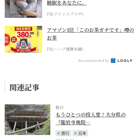
睡眠をあなたに。
PR(アイリスプラザ)
アマゾン1位「このお茶ガチです」噂の
お茶
PR(ハーブ健康本舗)
Recommended by
関連記事
旅行
もうひとつの投入堂！大分県の
『龍岩寺奥院…
旅行
日本