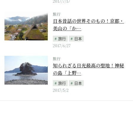
2017/7/17
旅行
日本昔話の世界そのもの！京都・
美山の「か…
旅行
日本
2017/6/27
旅行
知られざる日光最高の聖地！神秘
の島「上野…
旅行
日本
2017/5/2