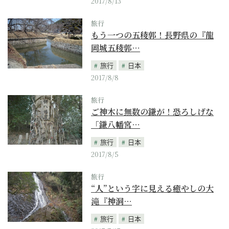
2017/8/13
旅行
もう一つの五稜郭！長野県の『龍
岡城五稜郭…
旅行
日本
2017/8/8
旅行
ご神木に無数の鎌が！恐ろしげな
「鎌八幡宮…
旅行
日本
2017/8/5
旅行
“人”という字に見える癒やしの大
滝『神洞…
旅行
日本