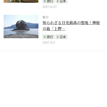
旅行
日本
2017/6/27
旅行
知られざる日光最高の聖地！神秘
の島「上野…
旅行
日本
2017/5/2