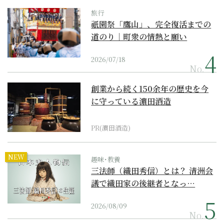
旅行
祇園祭「鷹山」、完全復活までの
道のり｜町衆の情熱と願い
2026/07/18
No.
創業から続く150余年の歴史を今
に守っている濵田酒造
PR(濵田酒造)
NEW
趣味･教養
三法師（織田秀信）とは？ 清洲会
議で織田家の後継者となっ…
2026/08/09
No.