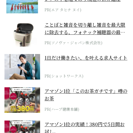
らみえてくる...
PR(エア タヒチ ヌイ)
ことばと雑音を切り離し雑音を最大限
に除去する、フォナック補聴器の最上
位モデル
PR(ソノヴァ・ジャパン株式会社)
1日だけ働きたい、を叶える求人サイト
PR(ショットワークス)
アマゾン1位「このお茶ガチです」噂の
お茶
PR(ハーブ健康本舗)
アマゾン1位の実績！380円で5日間お
試し。