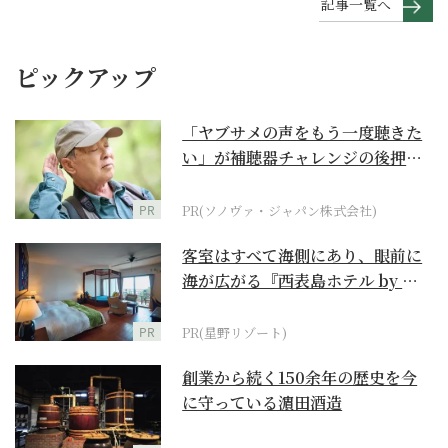
記事一覧へ
ピックアップ
「ヤブサメの声をもう一度聴きた
い」が補聴器チャレンジの後押し
に
PR
PR(ソノヴァ・ジャパン株式会社)
客室はすべて海側にあり、眼前に
海が広がる『西表島ホテル by 星
野リゾート』
PR
PR(星野リゾート)
創業から続く150余年の歴史を今
に守っている濵田酒造