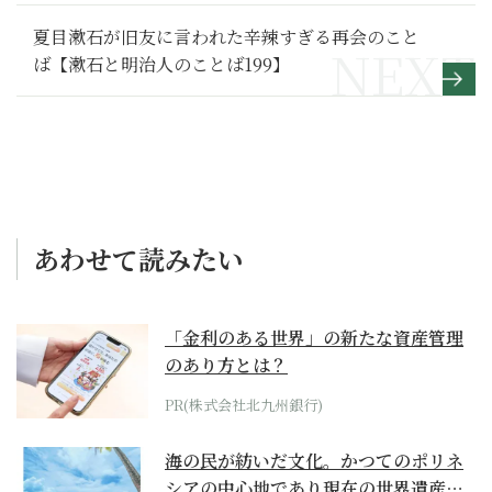
回】
夏目漱石が旧友に言われた辛辣すぎる再会のこと
ば【漱石と明治人のことば199】
あわせて読みたい
「金利のある世界」の新たな資産管理
のあり方とは？
PR(株式会社北九州銀行)
海の民が紡いだ文化。かつてのポリネ
シアの中心地であり現在の世界遺産か