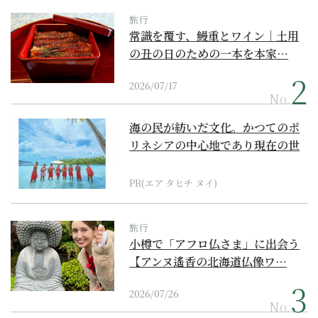
旅行
常識を覆す、鰻重とワイン｜土用
の丑の日のための一本を本家…
2026/07/17
No.
海の民が紡いだ文化。かつてのポ
リネシアの中心地であり現在の世
界遺産からみえてくる...
PR(エア タヒチ ヌイ)
旅行
小樽で「アフロ仏さま」に出会う
【アンヌ遙香の北海道仏像ワ…
2026/07/26
No.