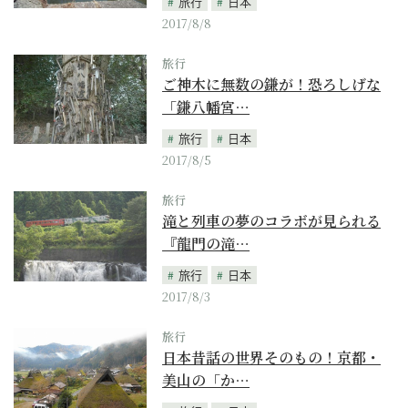
旅行
日本
2017/8/8
旅行
ご神木に無数の鎌が！恐ろしげな
「鎌八幡宮…
旅行
日本
2017/8/5
旅行
滝と列車の夢のコラボが見られる
『龍門の滝…
旅行
日本
2017/8/3
旅行
日本昔話の世界そのもの！京都・
美山の「か…