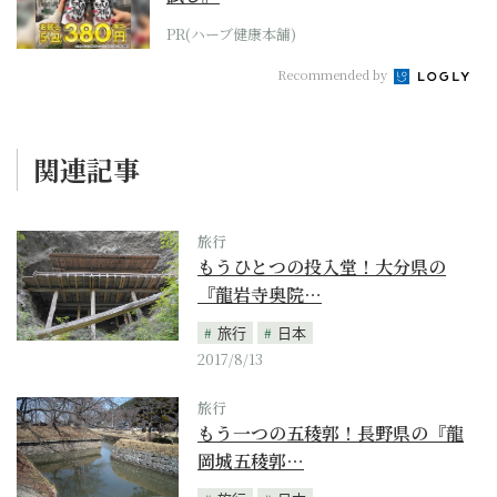
PR(ハーブ健康本舗)
Recommended by
関連記事
旅行
もうひとつの投入堂！大分県の
『龍岩寺奥院…
旅行
日本
2017/8/13
旅行
もう一つの五稜郭！長野県の『龍
岡城五稜郭…