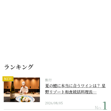
ランキング
NEW
旅行
夏の鱧に本当に合うワインは？ 星
野リゾート和食統括料理長…
2026/08/05
No.