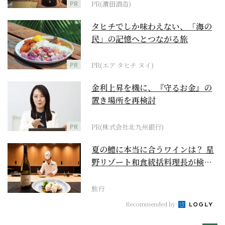
PR
PR(濵田酒造)
タヒチでしか味わえない、「海の
民」の記憶へとつながる旅
PR
PR(エア タヒチ ヌイ)
金利上昇を機に、『守るお金』の
置き場所を再検討
PR
PR(株式会社北九州銀行)
夏の鱧に本当に合うワインは？ 星
野リゾート和食統括料理長が検証
【ワイン×和食 至...
旅行
Recommended by