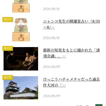
2026/08/10
NEW
ニャンコ先生の開運星占い（8/10
～8/…
2026/08/10
NEW
最新の知見をもとに描かれた「清
須会議」。…
2026/08/09
NEW
けっこうハチャメチャだった過去
作大河の「…
2026/08/09