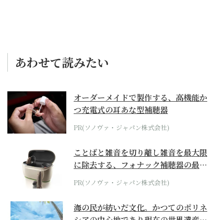
あわせて読みたい
オーダーメイドで製作する、高機能か
つ充電式の耳あな型補聴器
PR(ソノヴァ・ジャパン株式会社)
ことばと雑音を切り離し雑音を最大限
に除去する、フォナック補聴器の最上
位モデル
PR(ソノヴァ・ジャパン株式会社)
海の民が紡いだ文化。かつてのポリネ
シアの中心地であり現在の世界遺産か