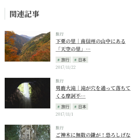
関連記事
旅行
下栗の里｜南信州の山中にある
「天空の里」…
旅行
日本
2017/11/22
旅行
男鹿大滝｜滝が穴を通って落ちて
くる摩訶不…
旅行
日本
2017/11/1
旅行
ご神木に無数の鎌が！恐ろしげな