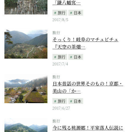
「鎌八幡宮…
旅行
日本
2017/8/5
旅行
そっくり！岐阜のマチュピチュ
『天空の茶畑…
旅行
日本
2017/7/4
旅行
日本昔話の世界そのもの！京都・
美山の「か…
旅行
日本
2017/6/27
旅行
今に残る桃源郷！平家落人伝説に