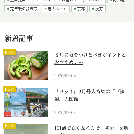
定年後の歩き方
老人ホーム
京都
漢方
新着記事
NEW
８月に気をつけるべきポイントと
おすすめレ…
2026/08/08
NEW
『サライ』9月号大特集は「『鉄
道』大図鑑…
2026/08/07
NEW
101歳で亡くなるまで「初心」を胸