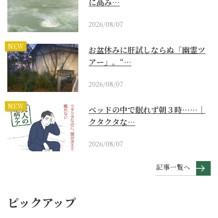
に高み…
2026/08/07
NEW
お盆休みに肝試しならぬ「幽霊ツ
アー」。“…
2026/08/07
NEW
ベッドの中で眠れず朝３時……｜
クタクタな…
2026/08/07
記事一覧へ
ピックアップ