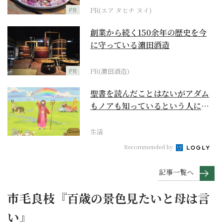
PR
PR(エア タヒチ ヌイ)
創業から続く150余年の歴史を今
に守っている濵田酒造
PR
PR(濵田酒造)
聖書を読んだことはないがアダム
もノアも知っているという人に
『創世記』がもたらすア...
生活
Recommended by
記事一覧へ
市毛良枝『百歳の景色見たいと母は言
い』