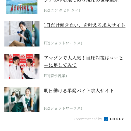
らみえてくる...
PR(エア タヒチ ヌイ)
1日だけ働きたい、を叶える求人サイト
PR(ショットワークス)
アマゾンで大人気！血圧対策はコーヒ
ーに足してみて
PR(森永乳業)
明日働ける単発バイト求人サイト
PR(ショットワークス)
Recommended by