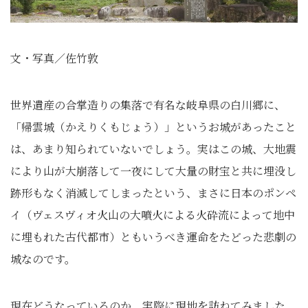
文・写真／佐竹敦
世界遺産の合掌造りの集落で有名な岐阜県の白川郷に、
「帰雲城（かえりくもじょう）」というお城があったこと
は、あまり知られていないでしょう。実はこの城、大地震
により山が大崩落して一夜にして大量の財宝と共に埋没し
跡形もなく消滅してしまったという、まさに日本のポンペ
イ（ヴェスヴィオ火山の大噴火による火砕流によって地中
に埋もれた古代都市）ともいうべき運命をたどった悲劇の
城なのです。
現在どうなっているのか、実際に現地を訪ねてみました。