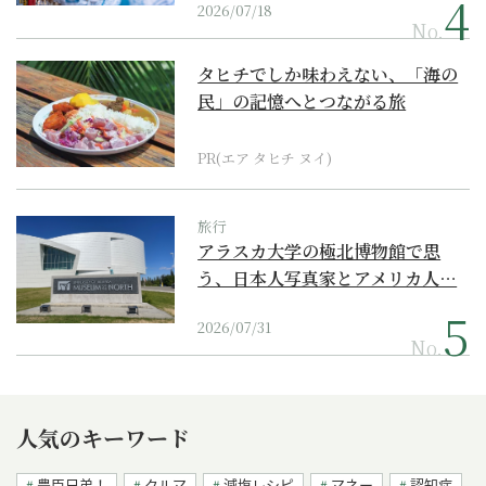
2026/07/18
No.
タヒチでしか味わえない、「海の
民」の記憶へとつながる旅
PR(エア タヒチ ヌイ)
旅行
アラスカ大学の極北博物館で思
う、日本人写真家とアメリカ人…
2026/07/31
No.
人気のキーワード
豊臣兄弟！
クルマ
減塩レシピ
マネー
認知症