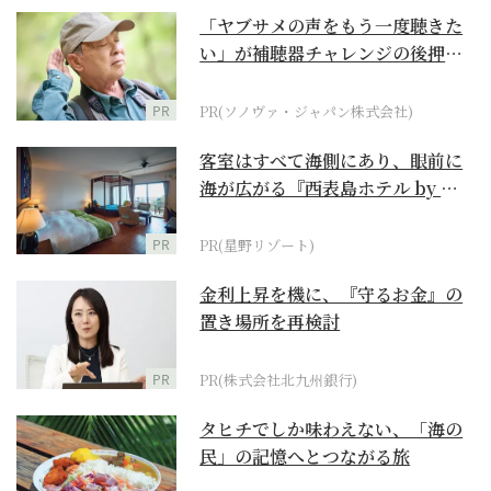
「ヤブサメの声をもう一度聴きた
い」が補聴器チャレンジの後押し
に
PR
PR(ソノヴァ・ジャパン株式会社)
客室はすべて海側にあり、眼前に
海が広がる『西表島ホテル by 星
野リゾート』
PR
PR(星野リゾート)
金利上昇を機に、『守るお金』の
置き場所を再検討
PR
PR(株式会社北九州銀行)
タヒチでしか味わえない、「海の
民」の記憶へとつながる旅