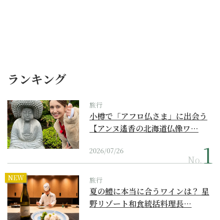
ランキング
旅行
小樽で「アフロ仏さま」に出会う
【アンヌ遙香の北海道仏像ワ…
2026/07/26
No.
NEW
旅行
夏の鱧に本当に合うワインは？ 星
野リゾート和食統括料理長…