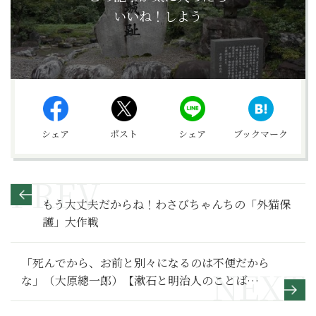
いいね！しよう
シェア
ポスト
シェア
ブックマーク
もう大丈夫だからね！わさびちゃんちの「外猫保
護」大作戦
「死んでから、お前と別々になるのは不便だから
な」（大原總一郎）【漱石と明治人のことば
153】