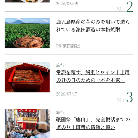
2026/08/05
No.
鹿児島県産の芋のみを用いて造ら
れている濵田酒造の本格焼酎
PR(濵田酒造)
旅行
常識を覆す、鰻重とワイン｜土用
の丑の日のための一本を本家…
2026/07/17
No.
旅行
祇園祭「鷹山」、完全復活までの
道のり｜町衆の情熱と願い