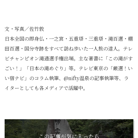
文・写真／佐竹敦
日本全国の即身仏・一之宮・五重塔・三重塔・滝百選・棚
田百選・国分寺跡をすべて訪ね歩いた一人旅の達人。テレ
ビチャンピオン滝通選手権出場。主な著書に「この滝がす
ごい！」「日本の滝めぐり」等。テレビ東京の「厳選！い
い宿ナビ」のコラム執筆、@nifty温泉の記事執筆等、ラ
イターとしても各メディアで活躍中。
この記事が気に入ったら