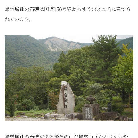
帰雲城趾の石碑は国道156号線からすぐのところに建てら
れています。
帰雲城趾の石碑がある後ろの山が帰雲山（かえりくもや