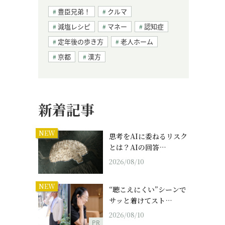
豊臣兄弟！
クルマ
減塩レシピ
マネー
認知症
定年後の歩き方
老人ホーム
京都
漢方
新着記事
NEW
思考をAIに委ねるリスク
とは？AIの回答…
2026/08/10
NEW
“聴こえにくい”シーンで
サッと着けてスト…
2026/08/10
PR