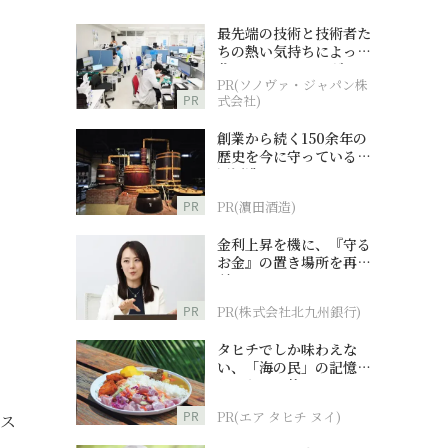
最先端の技術と技術者た
ちの熱い気持ちによって
作られているオーダーメ
PR(ソノヴァ・ジャパン株
イド補聴器
PR
式会社)
創業から続く150余年の
歴史を今に守っている濵
田酒造
PR
PR(濵田酒造)
金利上昇を機に、『守る
お金』の置き場所を再検
討
PR
PR(株式会社北九州銀行)
タヒチでしか味わえな
い、「海の民」の記憶へ
とつながる旅
PR
PR(エア タヒチ ヌイ)
ース