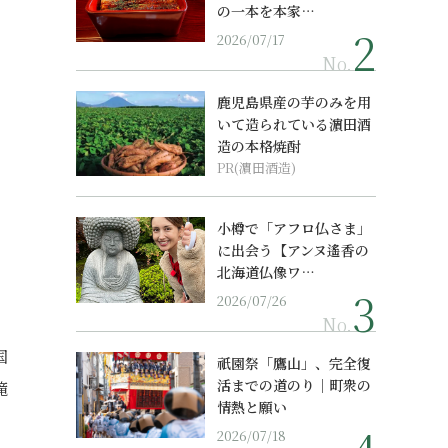
の一本を本家…
2026/07/17
No.
鹿児島県産の芋のみを用
いて造られている濵田酒
造の本格焼酎
PR(濵田酒造)
小樽で「アフロ仏さま」
に出会う【アンヌ遙香の
北海道仏像ワ…
2026/07/26
No.
国
祇園祭「鷹山」、完全復
活までの道のり｜町衆の
滝
情熱と願い
2026/07/18