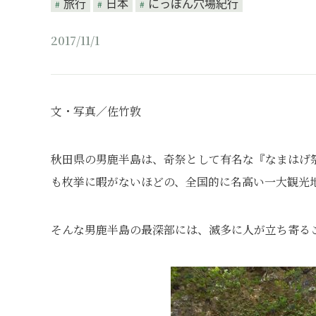
旅行
日本
にっぽん穴場紀行
2017/11/1
文・写真／佐竹敦
秋田県の男鹿半島は、奇祭として有名な『なまはげ
も枚挙に暇がないほどの、全国的に名高い一大観光
そんな男鹿半島の最深部には、滅多に人が立ち寄る