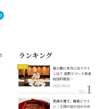
ランキング
地
NEW
夏の鱧に本当に合うワイ
ンは？ 星野リゾート和食
統括料理長…
2026/08/05
No.
常識を覆す、鰻重とワイ
ン｜土用の丑の日のため