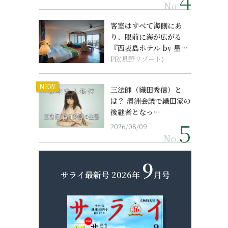
No.
客室はすべて海側にあ
り、眼前に海が広がる
『西表島ホテル by 星野
リゾート』
PR(星野リゾート)
NEW
三法師（織田秀信）と
は？ 清洲会議で織田家の
後継者となっ…
2026/08/09
No.
9
サライ最新号
2026年
月号