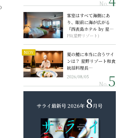
No.
の
客室はすべて海側にあ
り、眼前に海が広がる
『西表島ホテル by 星野
リゾート』
PR(星野リゾート)
NEW
夏の鱧に本当に合うワイ
ンは？ 星野リゾート和食
統括料理長…
2026/08/05
No.
8
サライ最新号
2026年
月号