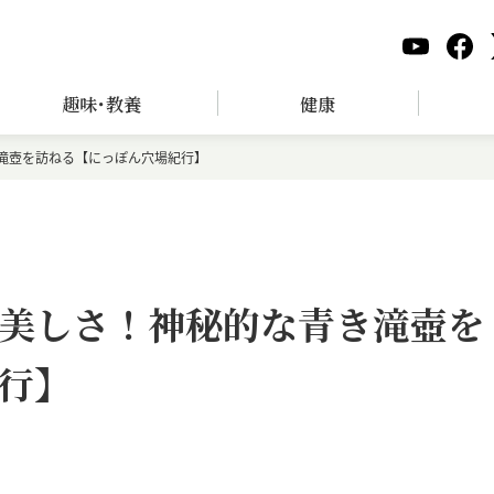
趣味･教養
健康
滝壺を訪ねる【にっぽん穴場紀行】
美しさ！神秘的な青き滝壺を
行】