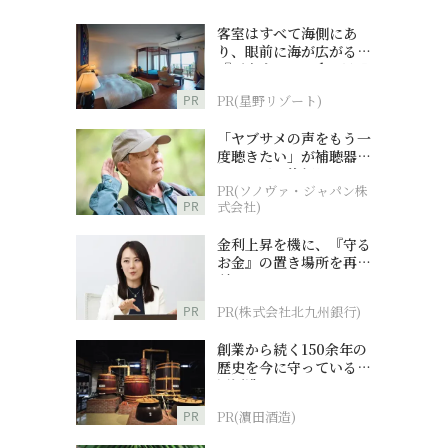
客室はすべて海側にあ
り、眼前に海が広がる
『西表島ホテル by 星野
リゾート』
PR
PR(星野リゾート)
「ヤブサメの声をもう一
度聴きたい」が補聴器チ
ャレンジの後押しに
PR(ソノヴァ・ジャパン株
PR
式会社)
金利上昇を機に、『守る
お金』の置き場所を再検
討
PR
PR(株式会社北九州銀行)
創業から続く150余年の
歴史を今に守っている濵
田酒造
PR
PR(濵田酒造)