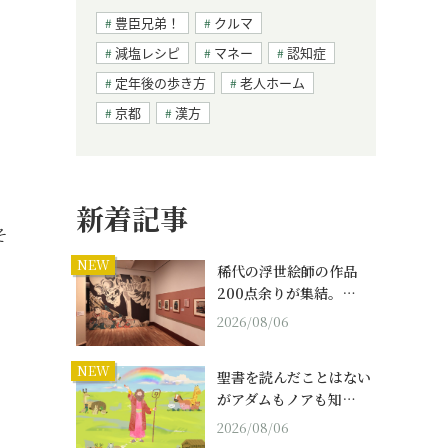
豊臣兄弟！
クルマ
減塩レシピ
マネー
認知症
定年後の歩き方
老人ホーム
京都
漢方
新着記事
そ
NEW
稀代の浮世絵師の作品
200点余りが集結。…
2026/08/06
NEW
聖書を読んだことはない
がアダムもノアも知…
2026/08/06