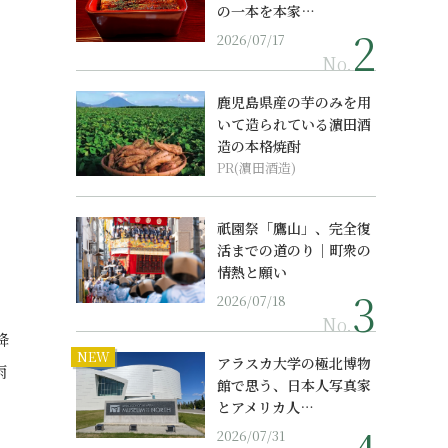
の一本を本家…
2026/07/17
No.
鹿児島県産の芋のみを用
いて造られている濵田酒
造の本格焼酎
PR(濵田酒造)
祇園祭「鷹山」、完全復
活までの道のり｜町衆の
情熱と願い
2026/07/18
No.
降
NEW
アラスカ大学の極北博物
雨
館で思う、日本人写真家
とアメリカ人…
2026/07/31