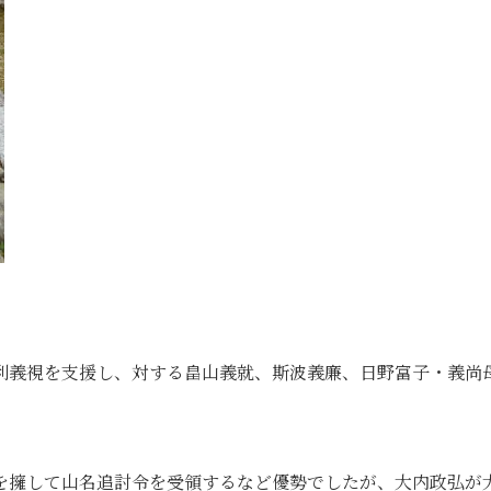
利義視を支援し、対する畠山義就、斯波義廉、日野富子・義尚
を擁して山名追討令を受領するなど優勢でしたが、大内政弘が