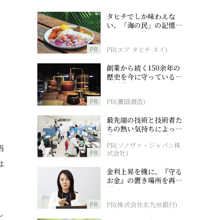
タヒチでしか味わえな
い、「海の民」の記憶へ
とつながる旅
PR
PR(エア タヒチ ヌイ)
創業から続く150余年の
歴史を今に守っている濵
田酒造
PR
PR(濵田酒造)
最先端の技術と技術者た
ちの熱い気持ちによって
作られているオーダーメ
PR(ソノヴァ・ジャパン株
イド補聴器
西
PR
式会社)
は
金利上昇を機に、『守る
お金』の置き場所を再検
討
PR
PR(株式会社北九州銀行)
し