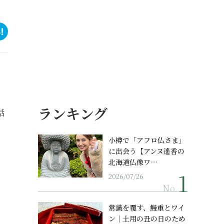
ランキング
話
小樽で「アフロ仏さま」
に出会う【アンヌ遙香の
北海道仏像ワ…
2026/07/26
No.
常識を覆す、鰻重とワイ
ン｜土用の丑の日のため