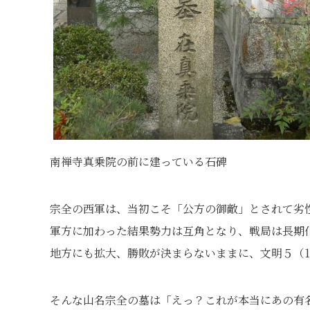
南禅寺真乗院の前に建っている石碑
宗全の西軍は、当初こそ「公方の御敵」とされて劣
軍方に加わった結果勢力は互角となり、戦局は長期
地方にも拡大、勝敗が決まらないままに、文明５（1
そんな山名宗全の墓は「えっ？これが本当にあの有