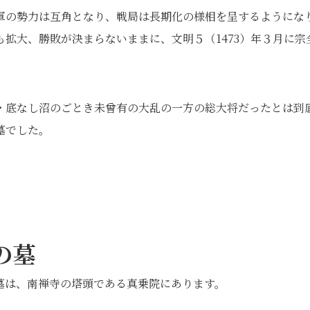
軍の勢力は互角となり、戦局は長期化の様相を呈するようにな
拡大、勝敗が決まらないままに、文明５（1473）年３月に宗
・底なし沼のごとき未曾有の大乱の一方の総大将だったとは到
墓でした。
の墓
墓は、南禅寺の塔頭である真乗院にあります。