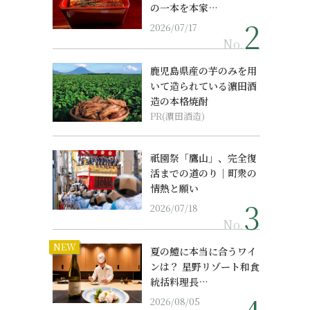
の一本を本家…
2026/07/17
No.
鹿児島県産の芋のみを用
いて造られている濵田酒
造の本格焼酎
PR(濵田酒造)
祇園祭「鷹山」、完全復
活までの道のり｜町衆の
情熱と願い
2026/07/18
No.
NEW
夏の鱧に本当に合うワイ
ンは？ 星野リゾート和食
統括料理長…
2026/08/05