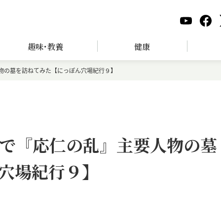
趣味･教養
健康
物の墓を訪ねてみた【にっぽん穴場紀行９】
で『応仁の乱』主要人物の墓
穴場紀行９】