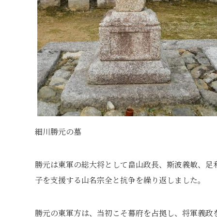
細川勝元の墓
勝元は東軍の総大将として畠山政長、斯波義敏、足
子を支援する山名宗全と抗争を繰り返しました。
勝元の東軍方は、当初こそ幕府を占拠し、将軍義政