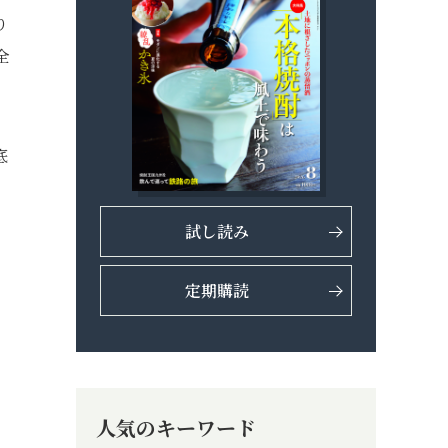
り
全
底
試し読み
定期購読
人気のキーワード