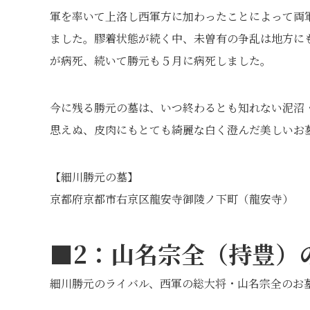
軍を率いて上洛し西軍方に加わったことによって両
ました。膠着状態が続く中、未曽有の争乱は地方にも
が病死、続いて勝元も５月に病死しました。
今に残る勝元の墓は、いつ終わるとも知れない泥沼
思えぬ、皮肉にもとても綺麗な白く澄んだ美しいお
【細川勝元の墓】
京都府京都市右京区龍安寺御陵ノ下町（龍安寺）
■2：
山名宗全（持豊）
細川勝元のライバル、西軍の総大将・山名宗全のお