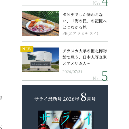
No.
タヒチでしか味わえな
い、「海の民」の記憶へ
とつながる旅
PR(エア タヒチ ヌイ)
NEW
アラスカ大学の極北博物
館で思う、日本人写真家
とアメリカ人…
2026/07/31
No.
8
母
サライ最新号
2026年
月号
大