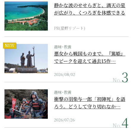
静かな波のせせらぎと、満天の星
が広がり、くつろぎを体感できる
『西表島ホテル by...
PR(星野リゾート)
NEW
趣味･教養
悪女から戦国ものまで。『篤姫』
でピークを迎えて過去15作…
2026/08/02
No.
趣味･教養
衝撃の羽柴与一郎「初陣死」を語
ろう。どうして守り切れなか…
2026/07/26
No.