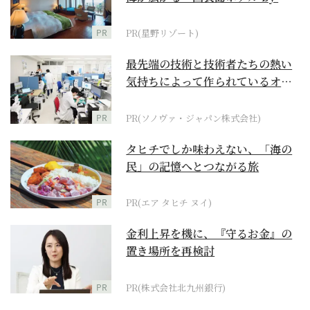
野リゾート』
PR
PR(星野リゾート)
最先端の技術と技術者たちの熱い
気持ちによって作られているオー
ダーメイド補聴器
PR
PR(ソノヴァ・ジャパン株式会社)
タヒチでしか味わえない、「海の
民」の記憶へとつながる旅
PR
PR(エア タヒチ ヌイ)
金利上昇を機に、『守るお金』の
置き場所を再検討
PR
PR(株式会社北九州銀行)