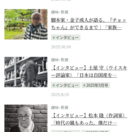
趣味･教養
脚本家・金子成人が語る、『チョッ
ちゃん』ができるまで｜「家族…
インタビュー
2025/10/10
趣味･教養
【インタビュー】土屋 守（ウイスキ
ー評論家）「日本は自国産を…
インタビュー
2025年5月号
2025/8/15
趣味･教養
【インタビュー】松本 隆（作詞家）
「時代の風もあった。僕だけ…