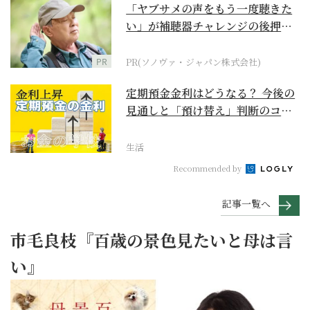
「ヤブサメの声をもう一度聴きた
い」が補聴器チャレンジの後押し
に
PR
PR(ソノヴァ・ジャパン株式会社)
定期預金金利はどうなる？ 今後の
見通しと「預け替え」判断のコツ
【お金の学校】
生活
Recommended by
記事一覧へ
市毛良枝『百歳の景色見たいと母は言
い』