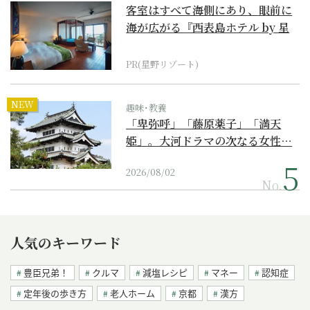
客室はすべて海側にあり、眼前に
海が広がる『西表島ホテル by 星
野リゾート』
PR(星野リゾート)
NEW
趣味･教養
「卑弥呼」「藤原薬子」「満天
姫」。大河ドラマの次なる女性…
2026/08/02
No.
人気のキーワード
豊臣兄弟！
クルマ
減塩レシピ
マネー
認知症
定年後の歩き方
老人ホーム
京都
漢方