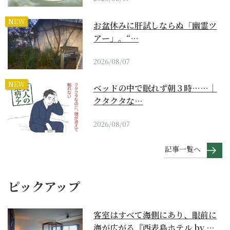
NEW
お盆休みに肝試しならぬ「幽霊ツ
アー」。“…
2026/08/07
NEW
ベッドの中で眠れず朝３時……｜
クタクタな…
2026/08/07
記事一覧へ
ピックアップ
客室はすべて海側にあり、眼前に
海が広がる『西表島ホテル by 星