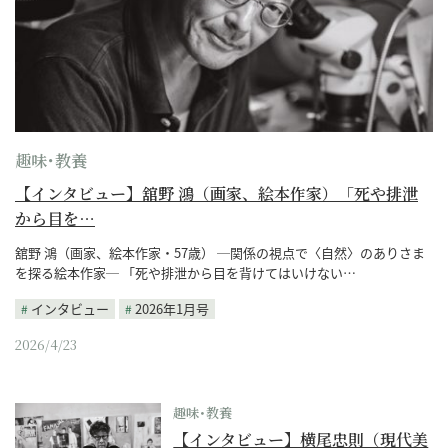
趣味･教養
【インタビュー】舘野 鴻（画家、絵本作家）「死や排泄
から目を…
舘野 鴻（画家、絵本作家・57歳） ─関係の視点で〈自然〉のありさま
を探る絵本作家─ 「死や排泄から目を背けてはいけない…
インタビュー
2026年1月号
2026/4/23
趣味･教養
【インタビュー】横尾忠則（現代美