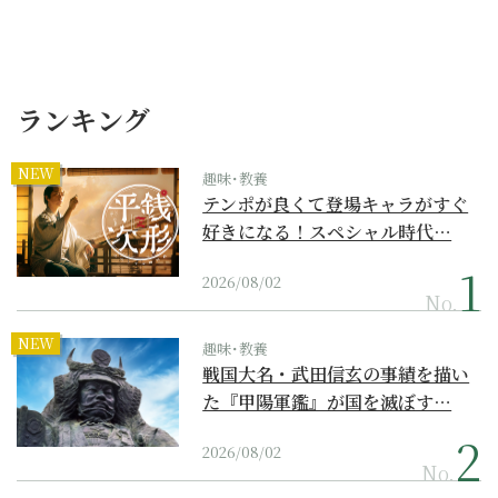
ランキング
NEW
趣味･教養
テンポが良くて登場キャラがすぐ
好きになる！スペシャル時代…
2026/08/02
No.
NEW
趣味･教養
戦国大名・武田信玄の事績を描い
た『甲陽軍鑑』が国を滅ぼす…
2026/08/02
No.