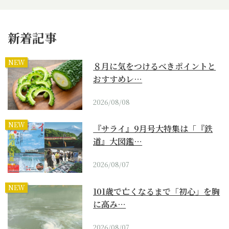
新着記事
NEW
８月に気をつけるべきポイントと
おすすめレ…
2026/08/08
NEW
『サライ』9月号大特集は「『鉄
道』大図鑑…
2026/08/07
NEW
101歳で亡くなるまで「初心」を胸
に高み…
2026/08/07