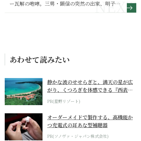
ー瓦解の咆哮。三男・顕信の突然の出家、明子の
怒りももっともだ【光る君へ 満喫リポート】41
あわせて読みたい
静かな波のせせらぎと、満天の星が広
がり、くつろぎを体感できる『西表島
ホテル by...
PR(星野リゾート)
オーダーメイドで製作する、高機能か
つ充電式の耳あな型補聴器
PR(ソノヴァ・ジャパン株式会社)