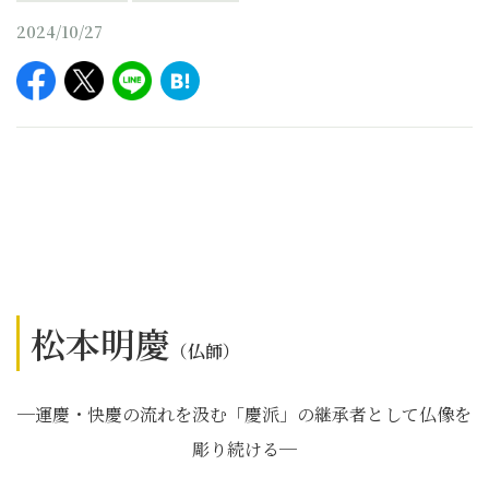
2024/10/27
松本明慶
（仏師）
─運慶・快慶の流れを汲む「慶派」の継承者として仏像を
彫り続ける─