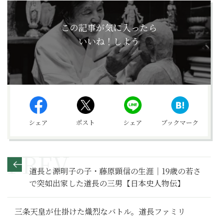
この記事が気に入ったら
いいね！しよう
シェア
ポスト
シェア
ブックマーク
道長と源明子の子・藤原顕信の生涯｜19歳の若さ
で突如出家した道長の三男【日本史人物伝】
三条天皇が仕掛けた熾烈なバトル。道長ファミリ