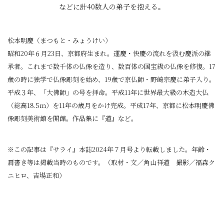
などに計40数人の弟子を抱える。
松本明慶（まつもと・みょうけい）
昭和20年６月23日、京都府生まれ。運慶・快慶の流れを汲む慶派の継
承者。これまで数千体の仏像を造り、数百体の国宝級の仏像を修復。17
歳の時に独学で仏像彫刻を始め、19歳で京仏師・野崎宗慶に弟子入り。
平成３年、「大佛師」の号を拝命。平成11年に世界最大級の木造大仏
（総高18.5ｍ）を11年の歳月をかけ完成。平成17年、京都に松本明慶佛
像彫刻美術館を開館。作品集に『道』など。
※この記事は『サライ』本誌2024年７月号より転載しました。年齢・
肩書き等は掲載当時のものです。（取材・文／角山祥道 撮影／福森ク
ニヒロ、吉場正和）