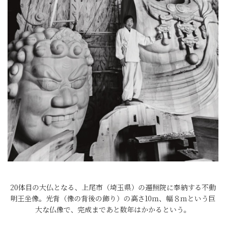
20体目の大仏となる、上尾市（埼玉県）の遍照院に奉納する不動
明王坐像。光背（像の背後の飾り）の高さ10ｍ、幅８ｍという巨
大な仏像で、完成まであと数年はかかるという。