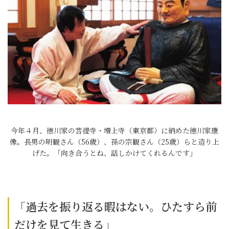
今年４月、徳川家の菩提寺・増上寺（東京都）に納めた徳川家康
像。長男の明観さん（56歳）、孫の宗観さん（25歳）らと造り上
げた。「向き合うとね、話しかけてくれるんです」
「過去を振り返る暇はない。ひたすら前
だけを見て生きる」