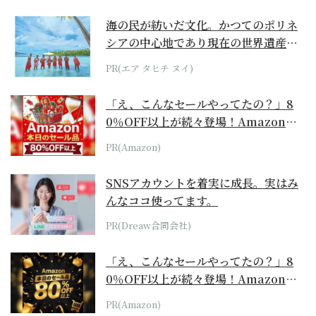
海の民が紡いだ文化。かつてのポリネ
シアの中心地であり現在の世界遺産か
らみえてくる...
PR(エア タヒチ ヌイ)
「え、こんなセールやってたの？」8
0％OFF以上が続々登場！Amazonの
本気が...
PR(Amazon)
SNSアカウントを着実に成長。実はみ
んなココ使ってます。
PR(Dreaw合同会社)
「え、こんなセールやってたの？」8
0％OFF以上が続々登場！Amazonの
本気が...
PR(Amazon)