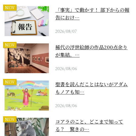
NEW
「事実」で動かす！ 部下からの報
告におけ…
2026/08/07
NEW
稀代の浮世絵師の作品200点余り
が集結。…
2026/08/06
NEW
聖書を読んだことはないがアダム
もノアも知…
2026/08/06
NEW
コアラのこと、どこまで知って
る？ 驚きの…