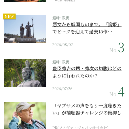
NEW
趣味･教養
悪女から戦国ものまで。『篤姫』
でピークを迎えて過去15作…
2026/08/02
No.
趣味･教養
豊臣秀吉の甥・秀次の切腹はどの
ように行われたのか？
2026/07/26
No.
「ヤブサメの声をもう一度聴きた
い」が補聴器チャレンジの後押し
に
PR(ソノヴァ・ジャパン株式会社)