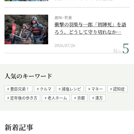
趣味･教養
衝撃の羽柴与一郎「初陣死」を語
ろう。どうして守り切れなか…
2026/07/26
No.
人気のキーワード
豊臣兄弟！
クルマ
減塩レシピ
マネー
認知症
定年後の歩き方
老人ホーム
京都
漢方
新着記事