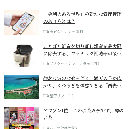
「金利のある世界」の新たな資産管理
のあり方とは？
PR(株式会社北九州銀行)
ことばと雑音を切り離し雑音を最大限
に除去する、フォナック補聴器の最上
位モデル
PR(ソノヴァ・ジャパン株式会社)
静かな波のせせらぎと、満天の星が広
がり、くつろぎを体感できる『西表島
ホテル by...
PR(星野リゾート)
アマゾン1位「このお茶ガチです」噂の
お茶
PR(ハーブ健康本舗)