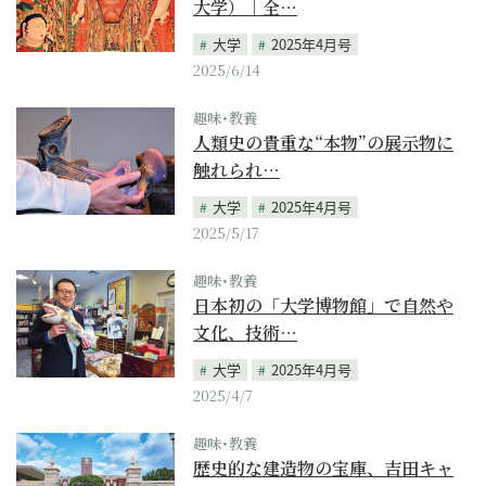
大学）｜全…
大学
2025年4月号
2025/6/14
趣味･教養
人類史の貴重な“本物”の展示物に
触れられ…
大学
2025年4月号
2025/5/17
趣味･教養
日本初の「大学博物館」で自然や
文化、技術…
大学
2025年4月号
2025/4/7
趣味･教養
歴史的な建造物の宝庫、吉田キャ