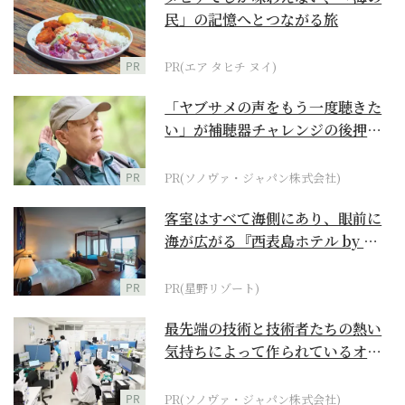
民」の記憶へとつながる旅
PR
PR(エア タヒチ ヌイ)
「ヤブサメの声をもう一度聴きた
い」が補聴器チャレンジの後押し
に
PR
PR(ソノヴァ・ジャパン株式会社)
客室はすべて海側にあり、眼前に
海が広がる『西表島ホテル by 星
野リゾート』
PR
PR(星野リゾート)
最先端の技術と技術者たちの熱い
気持ちによって作られているオー
ダーメイド補聴器
PR
PR(ソノヴァ・ジャパン株式会社)