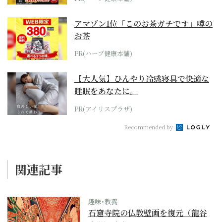
アマゾン1位「このお茶ガチです」噂の
お茶
PR(ハーブ健康本舗)
【大人気】ひんやり冷感寝具で快適な
睡眠をあなたに。
PR(アイリスプラザ)
Recommended by
関連記事
趣味･教養
石窟寺院の仏教壁画を復元（龍谷