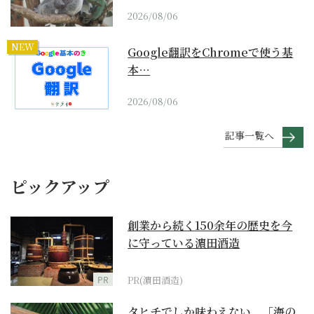
2026/08/06
NEW
Google翻訳をChromeで使う基
本…
2026/08/06
記事一覧へ
ピックアップ
創業から続く150余年の歴史を今
に守っている濵田酒造
PR
PR(濵田酒造)
タヒチでしか味わえない、「海の