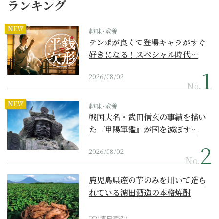
ランキング
NEW
趣味･教養
テンポが良くて登場キャラがすぐ
好きになる！スペシャル時代…
2026/08/02
No.
NEW
趣味･教養
戦国大名・武田信玄の事績を描い
た『甲陽軍鑑』が国を滅ぼす…
2026/08/02
No.
鹿児島県産の芋のみを用いて造ら
れている濵田酒造の本格焼酎
PR(濵田酒造)