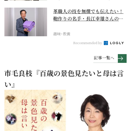
革職人の技を無償でも伝えたい！
鞄作りの名手・長江幸雄さんの第
二の人生の挑戦
趣味･教養
Recommended by
記事一覧へ
市毛良枝『百歳の景色見たいと母は言
い』