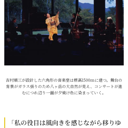
吉村順三が設計した六角形の音楽堂は標高1500mに建つ。舞台の
背景がガラス張りのため八ヶ岳の大自然が見え、コンサートが進
むにつれ辺り一面が夕焼け色に染まっていく。
「私の役目は風向きを感じながら移りゆ