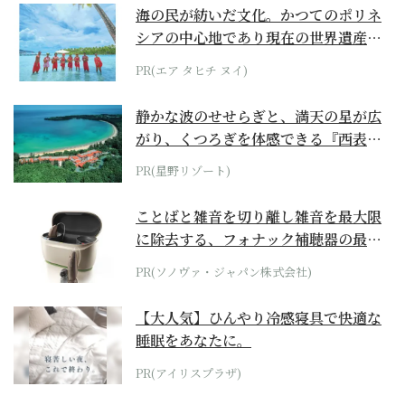
海の民が紡いだ文化。かつてのポリネ
シアの中心地であり現在の世界遺産か
らみえてくる...
PR(エア タヒチ ヌイ)
静かな波のせせらぎと、満天の星が広
がり、くつろぎを体感できる『西表島
ホテル by...
PR(星野リゾート)
ことばと雑音を切り離し雑音を最大限
に除去する、フォナック補聴器の最上
位モデル
PR(ソノヴァ・ジャパン株式会社)
【大人気】ひんやり冷感寝具で快適な
睡眠をあなたに。
PR(アイリスプラザ)