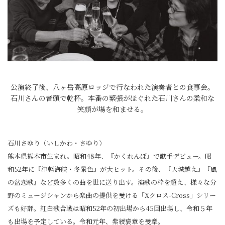
公演終了後、八ヶ岳高原ロッジで行なわれた演奏者との食事会。
石川さんの音頭で乾杯。本番の緊張がほぐれた石川さんの柔和な
笑顔が場を和ませる。
石川さゆり（いしかわ・さゆり）
熊本県熊本市生まれ。昭和48年、『かくれんぼ』で歌手デビュー。昭
和52年に『津軽海峡・冬景色』が大ヒット。その後、『天城越え』『風
の盆恋歌』など数多くの曲を世に送り出す。演歌の枠を超え、様々な分
野のミュージシャンから楽曲の提供を受ける「Xクロス-Cross」シリー
ズも好評。紅白歌合戦は昭和52年の初出場から45回出場し、令和５年
も出場を予定している。令和元年、紫綬褒章を受章。