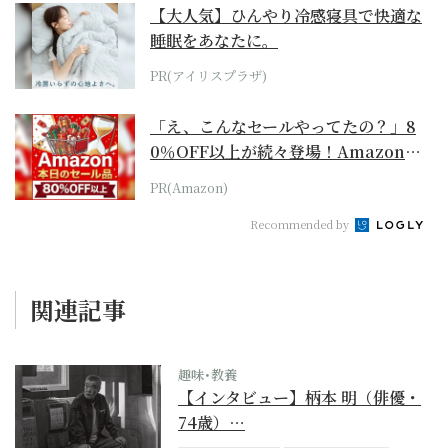
【大人気】ひんやり冷感寝具で快適な
睡眠をあなたに。
PR(アイリスプラザ)
「え、こんなセールやってたの？」8
0％OFF以上が続々登場！Amazonの
本気が...
PR(Amazon)
Recommended by
関連記事
趣味･教養
【インタビュー】柄本 明（俳優・
74歳）…