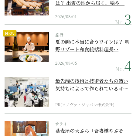
は？ 出雲の地から届く、穏や…
2026/08/01
No.
NEW
旅行
夏の鱧に本当に合うワインは？ 星
野リゾート和食統括料理長…
2026/08/05
No.
最先端の技術と技術者たちの熱い
気持ちによって作られているオー
ダーメイド補聴器
PR(ソノヴァ・ジャパン株式会社)
サライ
蕎麦屋の天ぷら「吾妻橋やぶそ