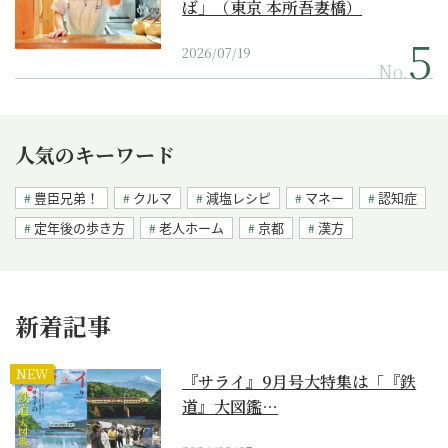
ば」（東京 本所吾妻橋）
2026/07/19
No.
人気のキーワード
豊臣兄弟！
クルマ
減塩レシピ
マネー
認知症
定年後の歩き方
老人ホーム
京都
漢方
新着記事
NEW
『サライ』9月号大特集は「『鉄
道』大図鑑…