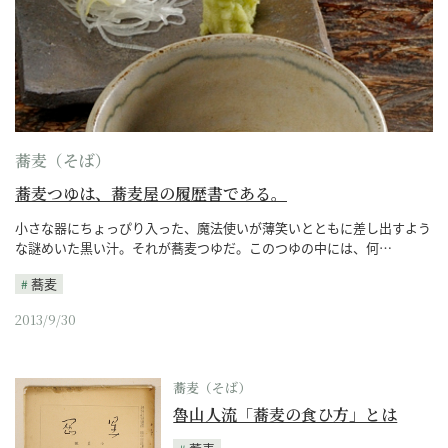
蕎麦（そば）
蕎麦つゆは、蕎麦屋の履歴書である。
小さな器にちょっぴり入った、魔法使いが薄笑いとともに差し出すよう
な謎めいた黒い汁。それが蕎麦つゆだ。このつゆの中には、何…
蕎麦
2013/9/30
蕎麦（そば）
魯山人流「蕎麦の食ひ方」とは