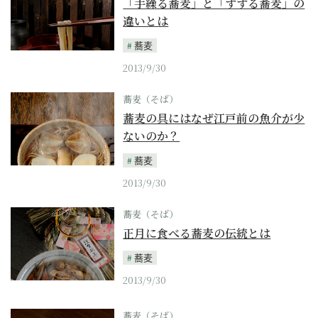
「手繰る蕎麦」と「すする蕎麦」の
違いとは
蕎麦
2013/9/30
蕎麦（そば）
蕎麦の具にはなぜ江戸前の魚介が少
ないのか？
蕎麦
2013/9/30
蕎麦（そば）
正月に食べる蕎麦の伝統とは
蕎麦
2013/9/30
蕎麦（そば）