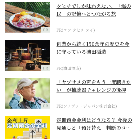
タヒチでしか味わえない、「海の
民」の記憶へとつながる旅
PR
PR(エア タヒチ ヌイ)
創業から続く150余年の歴史を今
に守っている濵田酒造
PR
PR(濵田酒造)
「ヤブサメの声をもう一度聴きた
い」が補聴器チャレンジの後押し
に
PR
PR(ソノヴァ・ジャパン株式会社)
定期預金金利はどうなる？ 今後の
見通しと「預け替え」判断のコツ
【お金の学校】