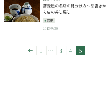
蕎麦屋の名店の見分け方～品書きか
ら店の善し悪し
蕎麦
2013/9/30
1
…
3
4
5