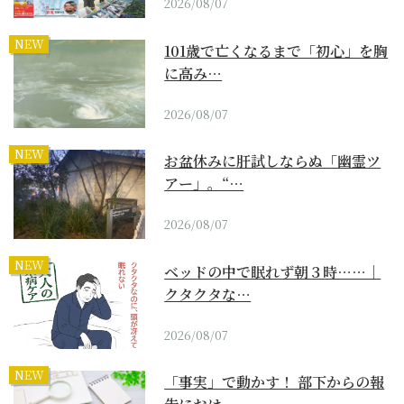
2026/08/07
NEW
101歳で亡くなるまで「初心」を胸
に高み…
2026/08/07
NEW
お盆休みに肝試しならぬ「幽霊ツ
アー」。“…
2026/08/07
NEW
ベッドの中で眠れず朝３時……｜
クタクタな…
2026/08/07
NEW
「事実」で動かす！ 部下からの報