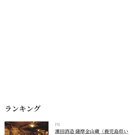
ランキング
PR
濵田酒造 薩摩金山蔵（鹿児島県い