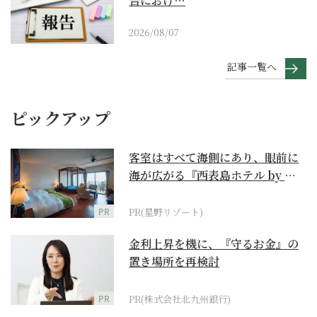
告におけ…
2026/08/07
記事一覧へ
ピックアップ
客室はすべて海側にあり、眼前に
海が広がる『西表島ホテル by 星
野リゾート』
PR
PR(星野リゾート)
金利上昇を機に、『守るお金』の
置き場所を再検討
PR
PR(株式会社北九州銀行)