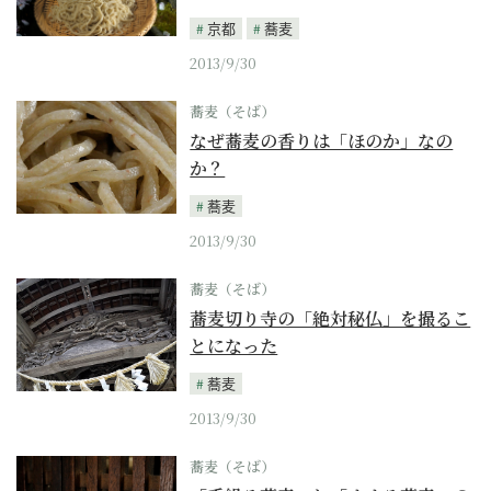
京都
蕎麦
2013/9/30
蕎麦（そば）
なぜ蕎麦の香りは「ほのか」なの
か？
蕎麦
2013/9/30
蕎麦（そば）
蕎麦切り寺の「絶対秘仏」を撮るこ
とになった
蕎麦
2013/9/30
蕎麦（そば）