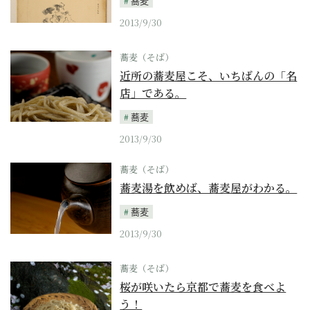
蕎麦
2013/9/30
蕎麦（そば）
近所の蕎麦屋こそ、いちばんの「名
店」である。
蕎麦
2013/9/30
蕎麦（そば）
蕎麦湯を飲めば、蕎麦屋がわかる。
蕎麦
2013/9/30
蕎麦（そば）
桜が咲いたら京都で蕎麦を食べよ
う！