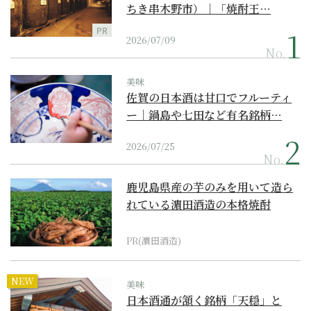
ちき串木野市）｜「焼酎王…
PR
2026/07/09
No.
美味
佐賀の日本酒は甘口でフルーティ
ー｜鍋島や七田など有名銘柄…
2026/07/25
No.
鹿児島県産の芋のみを用いて造ら
れている濵田酒造の本格焼酎
PR(濵田酒造)
NEW
美味
日本酒通が頷く銘柄「天穏」と