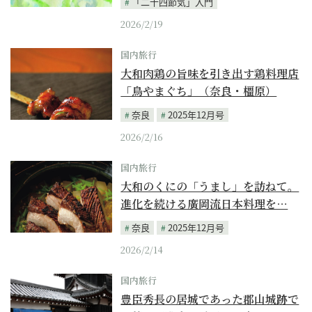
「二十四節気」入門
2026/2/19
国内旅行
大和肉鶏の旨味を引き出す鶏料理店
「鳥やまぐち」（奈良・橿原）
奈良
2025年12月号
2026/2/16
国内旅行
大和のくにの「うまし」を訪ねて。
進化を続ける廣岡流日本料理を…
奈良
2025年12月号
2026/2/14
国内旅行
豊臣秀長の居城であった郡山城跡で