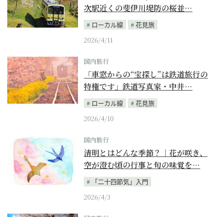
次駅近くの斐伊川堤防の桜並…
ローカル線
花見旅
2026/4/11
国内旅行
「車窓からの“宝探し”は鉄道旅行の
特権です」鉄道写真家・中井…
ローカル線
花見旅
2026/4/10
国内旅行
清明とはどんな季節？｜花が咲き、
空が澄む頃の行事と旬の味覚を…
「二十四節気」入門
2026/4/3