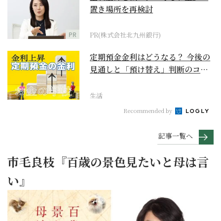
置き場所を再検討
PR
PR(株式会社北九州銀行)
定期預金金利はどうなる？ 今後の
見通しと「預け替え」判断のコツ
【お金の学校】
生活
Recommended by
記事一覧へ
市毛良枝『百歳の景色見たいと母は言
い』