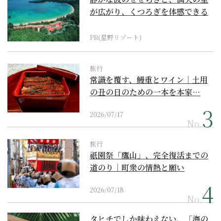
が広がり、くつろぎを体感できる
『西表島ホテル by...
PR(星野リゾート)
旅行
常識を覆す、鰻重とワイン｜土用
の丑の日のための一本を本家…
2026/07/17
No.
旅行
祇園祭「鷹山」、完全復活までの
道のり｜町衆の情熱と願い
2026/07/18
No.
タヒチでしか味わえない、「海の