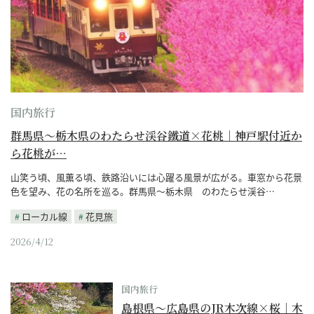
国内旅行
群馬県～栃木県のわたらせ渓谷鐵道×花桃｜神戸駅付近か
ら花桃が…
山笑う頃、風薫る頃、鉄路沿いには心躍る風景が広がる。車窓から花景
色を望み、花の名所を巡る。群馬県～栃木県 のわたらせ渓谷…
ローカル線
花見旅
2026/4/12
国内旅行
島根県～広島県のJR木次線×桜｜木