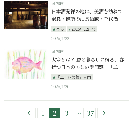
国内旅行
日本酒発祥の地に、美酒を訪ねて｜
奈良・御所の油長酒蔵・千代酒…
奈良
2025年12月号
2026/1/22
国内旅行
大寒とは？ 暦と暮らしに宿る、春
待つ日本の美しい季節感【「二…
「二十四節気」入門
2026/1/20
1
2
3
…
37