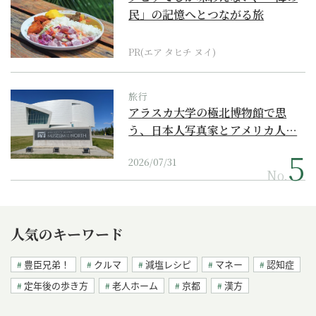
民」の記憶へとつながる旅
PR(エア タヒチ ヌイ)
旅行
アラスカ大学の極北博物館で思
う、日本人写真家とアメリカ人…
2026/07/31
No.
人気のキーワード
豊臣兄弟！
クルマ
減塩レシピ
マネー
認知症
定年後の歩き方
老人ホーム
京都
漢方