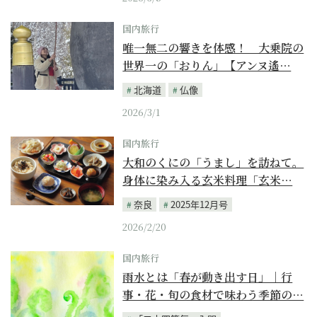
国内旅行
唯一無二の響きを体感！ 大乗院の
世界一の「おりん」【アンヌ遙…
北海道
仏像
2026/3/1
国内旅行
大和のくにの「うまし」を訪ねて。
身体に染み入る玄米料理「玄米…
奈良
2025年12月号
2026/2/20
国内旅行
雨水とは「春が動き出す日」｜行
事・花・旬の食材で味わう季節の…