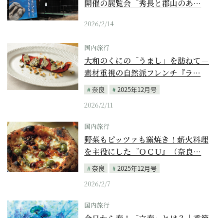
開催の展覧会「秀長と郡山のあ…
2026/2/14
国内旅行
大和のくにの「うまし」を訪ねて－
素材重視の自然派フレンチ『ラ…
奈良
2025年12月号
2026/2/11
国内旅行
野菜もピッツァも窯焼き！薪火料理
を主役にした『ＯＣＵ』（奈良…
奈良
2025年12月号
2026/2/7
国内旅行