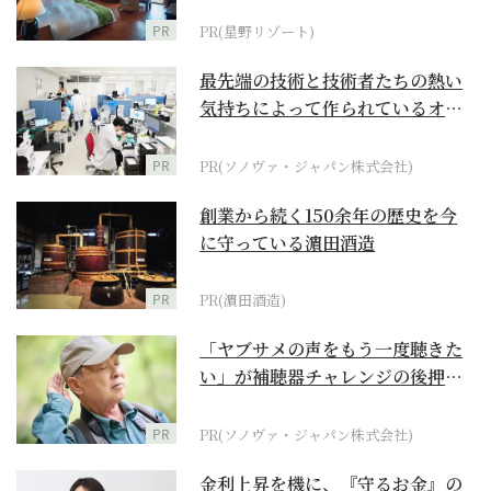
野リゾート』
PR
PR(星野リゾート)
最先端の技術と技術者たちの熱い
気持ちによって作られているオー
ダーメイド補聴器
PR
PR(ソノヴァ・ジャパン株式会社)
創業から続く150余年の歴史を今
に守っている濵田酒造
PR
PR(濵田酒造)
「ヤブサメの声をもう一度聴きた
い」が補聴器チャレンジの後押し
に
PR
PR(ソノヴァ・ジャパン株式会社)
金利上昇を機に、『守るお金』の