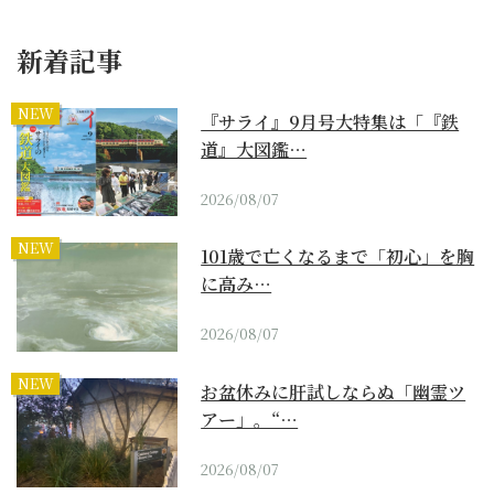
新着記事
NEW
『サライ』9月号大特集は「『鉄
道』大図鑑…
2026/08/07
NEW
101歳で亡くなるまで「初心」を胸
に高み…
2026/08/07
NEW
お盆休みに肝試しならぬ「幽霊ツ
アー」。“…
2026/08/07