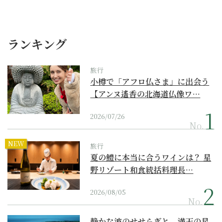
ランキング
旅行
小樽で「アフロ仏さま」に出会う
【アンヌ遙香の北海道仏像ワ…
2026/07/26
No.
NEW
旅行
夏の鱧に本当に合うワインは？ 星
野リゾート和食統括料理長…
2026/08/05
No.
静かな波のせせらぎと、満天の星