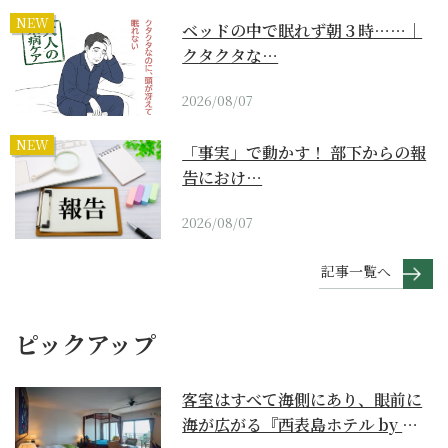
NEW
ベッドの中で眠れず朝３時……｜
クタクタな…
2026/08/07
NEW
「事実」で動かす！ 部下からの報
告におけ…
2026/08/07
記事一覧へ
ピックアップ
客室はすべて海側にあり、眼前に
海が広がる『西表島ホテル by 星