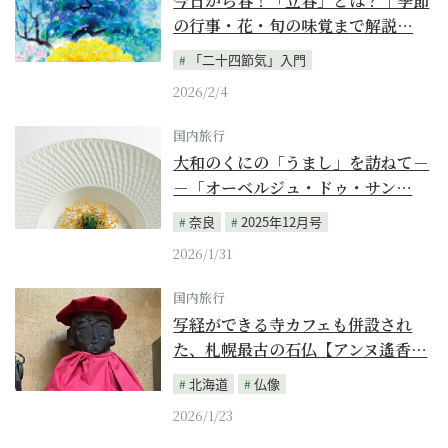
今日から春！「立春」とは？｜季節
の行事・花・旬の味覚まで解説…
「二十四節気」入門
2026/2/4
国内旅行
大和のくにの「うまし」を訪ねて－
－「オーベルジュ・ドゥ・サン…
奈良
2025年12月号
2026/1/31
国内旅行
写経ができる寺カフェも併設され
た、札幌最古の石仏【アンヌ遙香…
北海道
仏像
2026/1/23