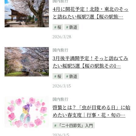
国内旅行
4月に開花予定！北陸・東北のそっ
と訪ねたい桜駅7選【桜の駅旅…
桜
鉄道
2026/3/28
国内旅行
3月後半満開予定！そっと訪ねてみ
たい桜駅5選【桜の駅旅その1…
桜
鉄道
2026/3/15
国内旅行
啓蟄とは？「虫が目覚める日」に始
めたい春支度｜行事・花・旬の…
「二十四節気」入門
2026/3/5