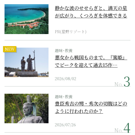
静かな波のせせらぎと、満天の星
が広がり、くつろぎを体感できる
『西表島ホテル by...
PR(星野リゾート)
NEW
趣味･教養
悪女から戦国ものまで。『篤姫』
でピークを迎えて過去15作…
2026/08/02
No.
趣味･教養
豊臣秀吉の甥・秀次の切腹はどの
ように行われたのか？
2026/07/26
No.