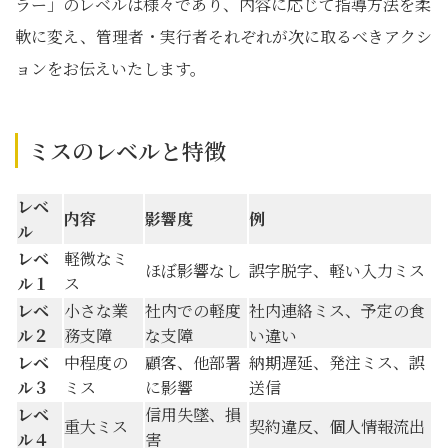
ラー」のレベルは様々であり、内容に応じて指導方法を柔
軟に変え、管理者・実行者それぞれが次に取るべきアクシ
ョンをお伝えいたします。
ミスのレベルと特徴
レベ
内容
影響度
例
ル
レベ
軽微なミ
ほぼ影響なし
誤字脱字、軽い入力ミス
ル１
ス
レベ
小さな業
社内での軽度
社内連絡ミス、予定の食
ル２
務支障
な支障
い違い
レベ
中程度の
顧客、他部署
納期遅延、発注ミス、誤
ル３
ミス
に影響
送信
レベ
信用失墜、損
重大ミス
契約違反、個人情報流出
ル４
害