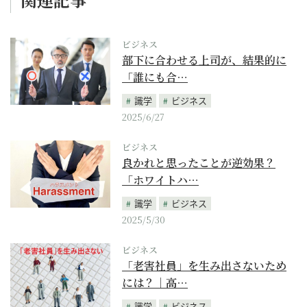
ビジネス
部下に合わせる上司が、結果的に
「誰にも合…
識学
ビジネス
2025/6/27
ビジネス
良かれと思ったことが逆効果？
「ホワイトハ…
識学
ビジネス
2025/5/30
ビジネス
「老害社員」を生み出さないため
には？｜高…
識学
ビジネス