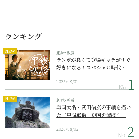
ランキング
NEW
趣味･教養
テンポが良くて登場キャラがすぐ
好きになる！スペシャル時代…
2026/08/02
No.
NEW
趣味･教養
戦国大名・武田信玄の事績を描い
た『甲陽軍鑑』が国を滅ぼす…
2026/08/02
No.