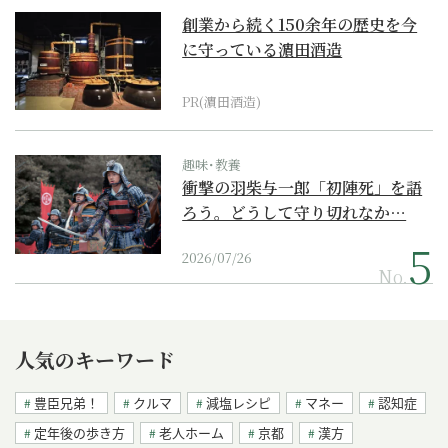
創業から続く150余年の歴史を今
に守っている濵田酒造
PR(濵田酒造)
趣味･教養
衝撃の羽柴与一郎「初陣死」を語
ろう。どうして守り切れなか…
2026/07/26
No.
人気のキーワード
豊臣兄弟！
クルマ
減塩レシピ
マネー
認知症
定年後の歩き方
老人ホーム
京都
漢方