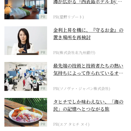
海が広がる『西表島ホテル by 星
野リゾート』
PR
PR(星野リゾート)
金利上昇を機に、『守るお金』の
置き場所を再検討
PR
PR(株式会社北九州銀行)
最先端の技術と技術者たちの熱い
気持ちによって作られているオー
ダーメイド補聴器
PR
PR(ソノヴァ・ジャパン株式会社)
タヒチでしか味わえない、「海の
民」の記憶へとつながる旅
PR
PR(エア タヒチ ヌイ)