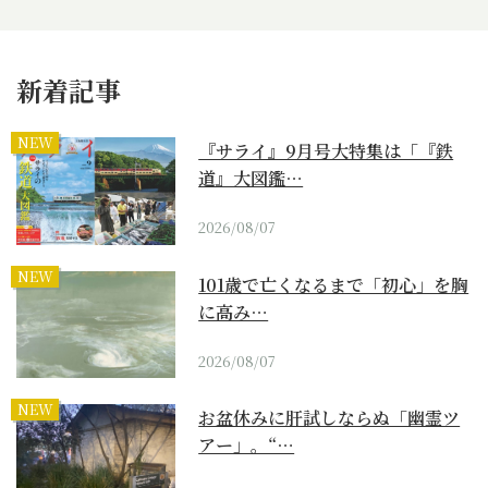
新着記事
NEW
『サライ』9月号大特集は「『鉄
道』大図鑑…
2026/08/07
NEW
101歳で亡くなるまで「初心」を胸
に高み…
2026/08/07
NEW
お盆休みに肝試しならぬ「幽霊ツ
アー」。“…