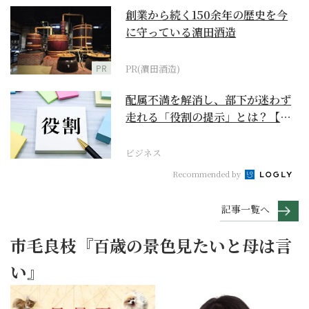
創業から続く150余年の歴史を今
に守っている濵田酒造
PR
PR(濵田酒造)
配属不満を解消し、部下が迷わず
走れる「役割の提示」とは？【ビ
ジネスの極意】
ビジネス
Recommended by
記事一覧へ
市毛良枝『百歳の景色見たいと母は言
い』