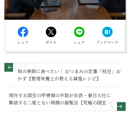
シェア
ポスト
シェア
ブックマーク
旬の季節に食べたい！ おつまみの定番「枝豆」お
かず【管理栄養士が教える減塩レシピ】
現存する国宝の甲冑類の半数が奈良・春日大社に
集結する二度とない規模の展覧会【究極の国宝 大
鎧展】