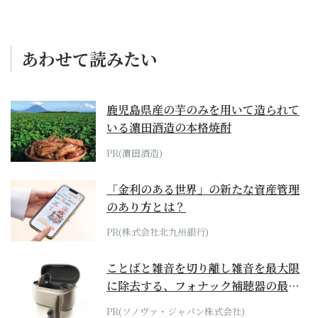
あわせて読みたい
鹿児島県産の芋のみを用いて造られて
いる濵田酒造の本格焼酎
PR(濵田酒造)
「金利のある世界」の新たな資産管理
のあり方とは？
PR(株式会社北九州銀行)
ことばと雑音を切り離し雑音を最大限
に除去する、フォナック補聴器の最上
位モデル
PR(ソノヴァ・ジャパン株式会社)