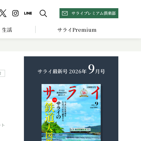
サライプレミアム倶楽部
生活
サライPremium
9
サライ最新号
2026年
月号
R
）
ート