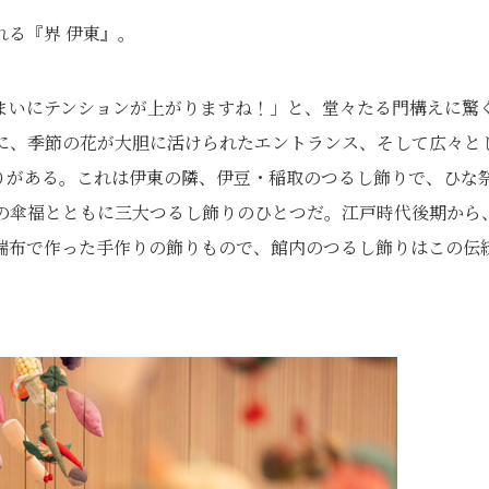
る『界 伊東』。
まいにテンションが上がりますね！」と、堂々たる門構えに驚
に、季節の花が大胆に活けられたエントランス、そして広々と
りがある。これは伊東の隣、伊豆・稲取のつるし飾りで、ひな
の傘福とともに三大つるし飾りのひとつだ。江戸時代後期から
端布で作った手作りの飾りもので、館内のつるし飾りはこの伝