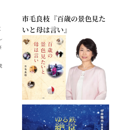
市毛良枝『百歳の景色見た
いと母は言い』
く
し
祭
、
統