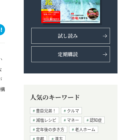
試し読み
定期購読
い
な
が
門構
人気のキーワード
豊臣兄弟！
クルマ
減塩レシピ
マネー
認知症
定年後の歩き方
老人ホーム
京都
漢方