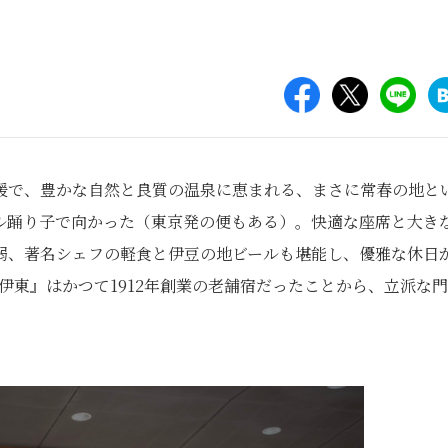
暖で、豊かな自然と良質の温泉に恵まれる、まさに常春の地と
ル踊り子で向かった（東京発の便もある）。快適な座席と大き
弱、著名シェフの軽食と伊豆の地ビールも堪能し、優雅な休日
 伊東』はかつて1912年創業の老舗宿だったことから、立派な