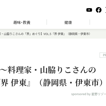
趣味･教養
健康
・山脇りこさんの「界」めぐり】VOL.5『界 伊東』（静岡県・伊東市）
P
～料理家・山脇りこさんの
『界 伊東』（静岡県・伊東市
sponsored by 星野リゾ