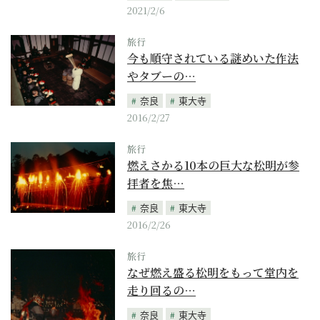
2021/2/6
旅行
今も順守されている謎めいた作法
やタブーの…
奈良
東大寺
2016/2/27
旅行
燃えさかる10本の巨大な松明が参
拝者を焦…
奈良
東大寺
2016/2/26
旅行
なぜ燃え盛る松明をもって堂内を
走り回るの…
奈良
東大寺