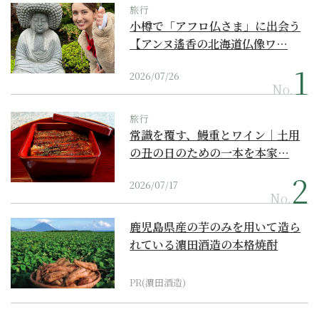
旅行
小樽で「アフロ仏さま」に出会う
【アンヌ遙香の北海道仏像ワ…
2026/07/26
No.
旅行
常識を覆す、鰻重とワイン｜土用
の丑の日のための一本を本家…
2026/07/17
No.
鹿児島県産の芋のみを用いて造ら
れている濵田酒造の本格焼酎
PR(濵田酒造)