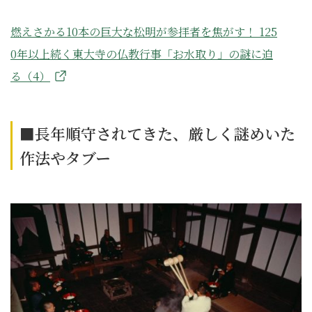
燃えさかる10本の巨大な松明が参拝者を焦がす！ 125
0年以上続く東大寺の仏教行事「お水取り」の謎に迫
る（4）
■長年順守されてきた、厳しく謎めいた
作法やタブー