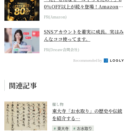
0％OFF以上が続々登場！Amazonの
本気が...
PR(Amazon)
SNSアカウントを着実に成長。実はみ
んなココ使ってます。
PR(Dreaw合同会社)
Recommended by
関連記事
催し物
東大寺「お水取り」の歴史や伝統
を紹介する…
東大寺
お水取り