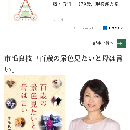
臓・五行」【79歳、現役漢方家の
季節の養生12か月...
サライ
Recommended by
記事一覧へ
市毛良枝『百歳の景色見たいと母は言
い』