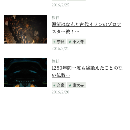
2016/2/25
旅行
源流はなんと古代イランのゾロア
スター教！…
奈良
東大寺
2016/2/21
旅行
1250年間一度も途絶えたことのな
い仏教…
奈良
東大寺
2016/2/20