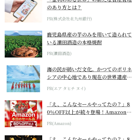
のあり方とは？
PR(株式会社北九州銀行)
鹿児島県産の芋のみを用いて造られて
いる濵田酒造の本格焼酎
PR(濵田酒造)
海の民が紡いだ文化。かつてのポリネ
シアの中心地であり現在の世界遺産か
らみえてくる...
PR(エア タヒチ ヌイ)
「え、こんなセールやってたの？」8
0％OFF以上が続々登場！Amazonの
本気が...
PR(Amazon)
「え、こんなセールやってたの？」8