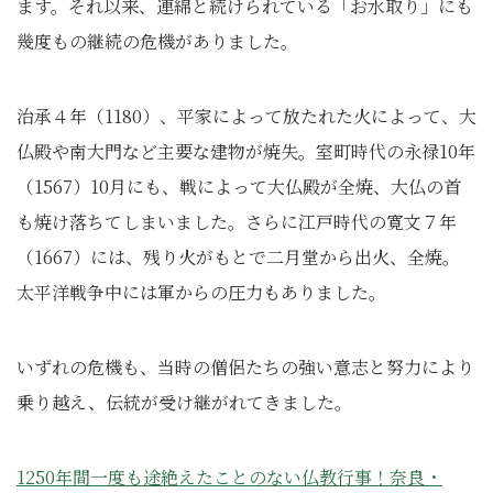
ます。それ以来、連綿と続けられている「お水取り」にも
幾度もの継続の危機がありました。
治承４年（1180）、平家によって放たれた火によって、大
仏殿や南大門など主要な建物が焼失。室町時代の永禄10年
（1567）10月にも、戦によって大仏殿が全焼、大仏の首
も焼け落ちてしまいました。さらに江戸時代の寛文７年
（1667）には、残り火がもとで二月堂から出火、全焼。
太平洋戦争中には軍からの圧力もありました。
いずれの危機も、当時の僧侶たちの強い意志と努力により
乗り越え、伝統が受け継がれてきました。
1250年間一度も途絶えたことのない仏教行事！奈良・