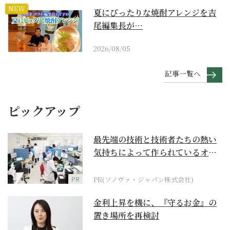
NEW
夏にぴったりな焼酎アレンジを吉
尾編集長が…
2026/08/05
記事一覧へ
ピックアップ
最先端の技術と技術者たちの熱い
気持ちによって作られているオー
ダーメイド補聴器
PR
PR(ソノヴァ・ジャパン株式会社)
金利上昇を機に、『守るお金』の
置き場所を再検討