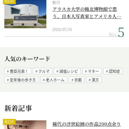
NEW
旅行
アラスカ大学の極北博物館で思
う、日本人写真家とアメリカ人…
2026/07/31
No.
人気のキーワード
豊臣兄弟！
クルマ
減塩レシピ
マネー
認知症
定年後の歩き方
老人ホーム
京都
漢方
新着記事
NEW
稀代の浮世絵師の作品200点余り