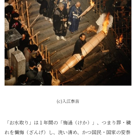
(c)入江泰吉
「お水取り」は１年間の「悔過（けか）」、つまり罪・穢
れを懺悔（ざんげ）し、洗い清め、かつ国民・国家の安泰