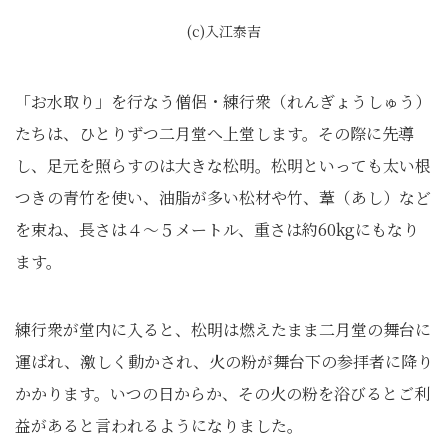
(c)入江泰吉
「お水取り」を行なう僧侶・練行衆（れんぎょうしゅう）
たちは、ひとりずつ二月堂へ上堂します。その際に先導
し、足元を照らすのは大きな松明。松明といっても太い根
つきの青竹を使い、油脂が多い松材や竹、葦（あし）など
を束ね、長さは４～５メートル、重さは約60kgにもなり
ます。
練行衆が堂内に入ると、松明は燃えたまま二月堂の舞台に
運ばれ、激しく動かされ、火の粉が舞台下の参拝者に降り
かかります。いつの日からか、その火の粉を浴びるとご利
益があると言われるようになりました。