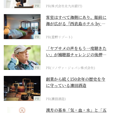
PR
PR(株式会社北九州銀行)
客室はすべて海側にあり、眼前に
海が広がる『西表島ホテル by 星
野リゾート』
PR
PR(星野リゾート)
「ヤブサメの声をもう一度聴きた
い」が補聴器チャレンジの後押し
に
PR
PR(ソノヴァ・ジャパン株式会社)
創業から続く150余年の歴史を今
に守っている濵田酒造
PR
PR(濵田酒造)
漢方の基本「気・血・水」と「五