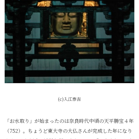
(c)入江泰吉
「お水取り」が始まったのは奈良時代中頃の天平勝宝４年
（752）。ちょうど東大寺の大仏さんが完成した年になり