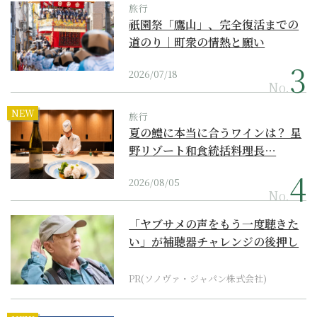
旅行
祇園祭「鷹山」、完全復活までの
道のり｜町衆の情熱と願い
2026/07/18
No.
NEW
旅行
夏の鱧に本当に合うワインは？ 星
野リゾート和食統括料理長…
2026/08/05
No.
「ヤブサメの声をもう一度聴きた
い」が補聴器チャレンジの後押し
に
PR(ソノヴァ・ジャパン株式会社)