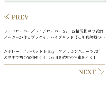
PREV
ランドローバー／レンジローバー SV｜四輪駆動車の老舗
メーカーが作るプラグインハイブリッド【石川真禧照の名
車を利く】
シボレー／コルベット E-Ray｜アメリカンスポーツ70年
の歴史で初の電動モデル【石川真禧照の名車を利く】
NEXT