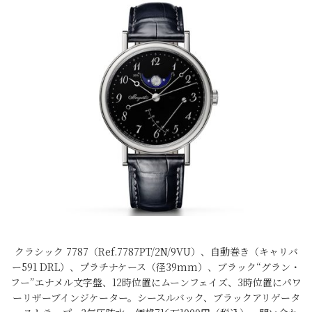
クラシック 7787（Ref.7787PT/2N/9VU）、自動巻き（キャリバ
ー591 DRL）、プラチナケース（径39mm）、ブラック“グラン・
フー”エナメル文字盤、12時位置にムーンフェイズ、3時位置にパワ
ーリザーブインジケーター。シースルバック、ブラックアリゲータ