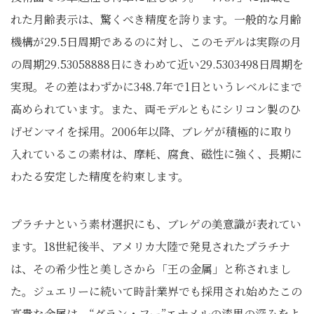
れた月齢表示は、驚くべき精度を誇ります。一般的な月齢
機構が29.5日周期であるのに対し、このモデルは実際の月
の周期29.53058888日にきわめて近い29.5303498日周期を
実現。その差はわずかに348.7年で1日というレベルにまで
高められています。また、両モデルともにシリコン製のひ
げゼンマイを採用。2006年以降、ブレゲが積極的に取り
入れているこの素材は、摩耗、腐食、磁性に強く、長期に
わたる安定した精度を約束します。
プラチナという素材選択にも、ブレゲの美意識が表れてい
ます。18世紀後半、アメリカ大陸で発見されたプラチナ
は、その希少性と美しさから「王の金属」と称されまし
た。ジュエリーに続いて時計業界でも採用され始めたこの
高貴な金属は、“グラン・フー”エナメルの漆黒の深みをよ