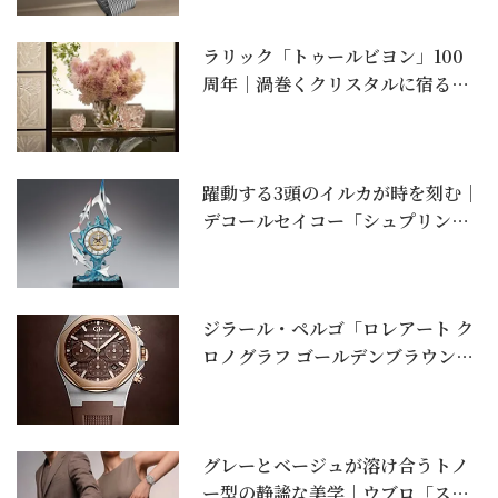
ラリック「トゥールビヨン」100
周年｜渦巻くクリスタルに宿る一
世紀の美。コーラル...
躍動する3頭のイルカが時を刻む｜
デコールセイコー「シュプリンゲ
ンクロック 翔」
ジラール・ペルゴ「ロレアート ク
ロノグラフ ゴールデンブラウン」
｜ラグスポ全盛の...
グレーとベージュが溶け合うトノ
ー型の静謐な美学｜ウブロ「スピ