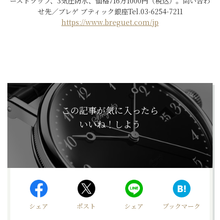
ーストラップ、3気圧防水、価格716万1000円（税込）。問い合わ
せ先／ブレゲ ブティック銀座Tel.03-6254-7211
https://www.breguet.com/jp
この記事が気に入ったら
いいね！しよう
シェア
ポスト
シェア
ブックマーク