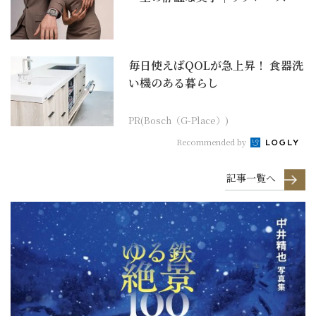
リット オブ ビッグ...
毎日使えばQOLが急上昇！ 食器洗
い機のある暮らし
PR(Bosch（G-Place）)
Recommended by
記事一覧へ