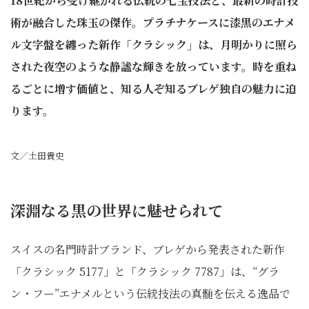
18世紀から受け継がれる伝統の七宝技法と、最新の時計技
術が融合した珠玉の傑作。プラチナケースに漆黒のエナメ
ル文字盤を纏った新作「クラシック」は、月明かりに照ら
された夜空のような静謐な輝きを放っています。時を重ね
るごとに増す価値と、知る人ぞ知るブレゲ独自の魅力に迫
ります。
文／土田貴史
深淵なる黒の世界に魅せられて
スイスの名門時計ブランド、ブレゲから発表された新作
「クラシック 5177」と「クラシック 7787」は、“グラ
ン・フー”エナメルという伝統技法の真髄を伝える逸品で