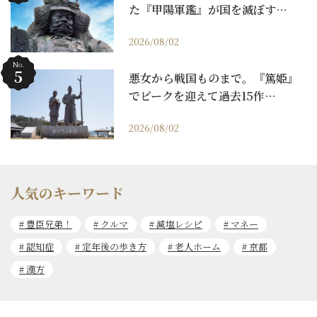
た『甲陽軍鑑』が国を滅ぼす…
2026/08/02
No.
悪女から戦国ものまで。『篤姫』
でピークを迎えて過去15作…
2026/08/02
人気のキーワード
豊臣兄弟！
クルマ
減塩レシピ
マネー
認知症
定年後の歩き方
老人ホーム
京都
漢方