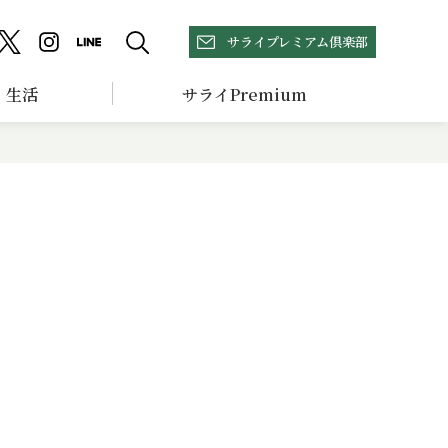
サライプレミアム倶楽部
生活
サライPremium
品