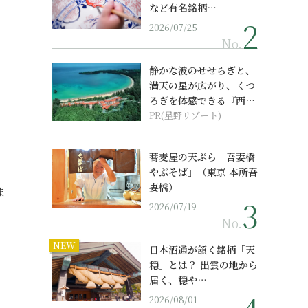
など有名銘柄…
2026/07/25
No.
静かな波のせせらぎと、
満天の星が広がり、くつ
ろぎを体感できる『西表
島ホテル by...
PR(星野リゾート)
蕎麦屋の天ぷら「吾妻橋
やぶそば」（東京 本所吾
妻橋）
ま
2026/07/19
No.
NEW
日本酒通が頷く銘柄「天
穏」とは？ 出雲の地から
届く、穏や…
2026/08/01