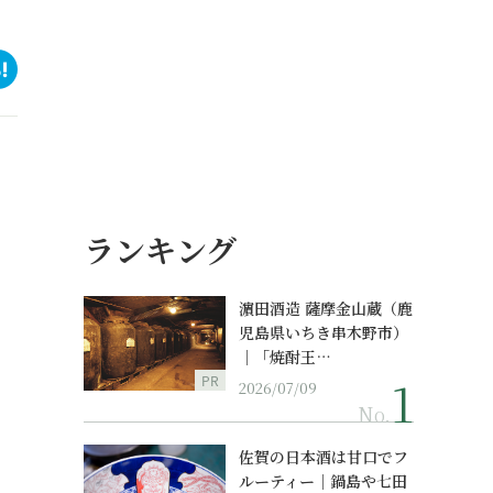
ランキング
濵田酒造 薩摩金山蔵（鹿
児島県いちき串木野市）
｜「焼酎王…
PR
2026/07/09
No.
佐賀の日本酒は甘口でフ
ルーティー｜鍋島や七田