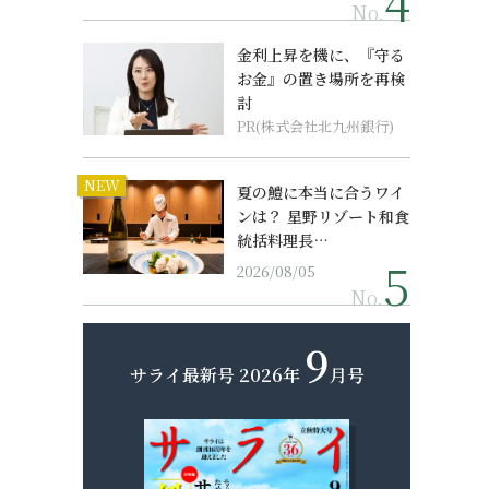
No.
金利上昇を機に、『守る
お金』の置き場所を再検
討
PR(株式会社北九州銀行)
NEW
夏の鱧に本当に合うワイ
ンは？ 星野リゾート和食
統括料理長…
2026/08/05
No.
9
サライ最新号
2026年
月号