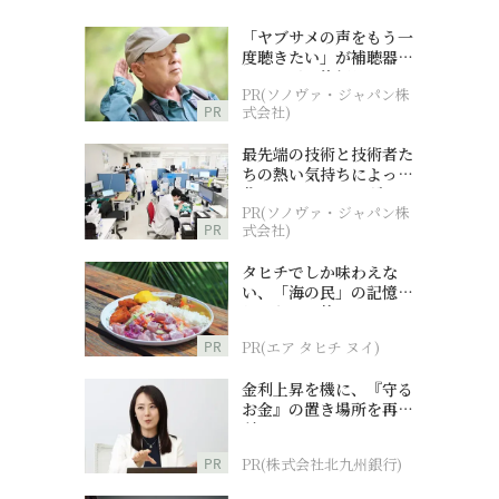
「ヤブサメの声をもう一
度聴きたい」が補聴器チ
ャレンジの後押しに
PR(ソノヴァ・ジャパン株
PR
式会社)
最先端の技術と技術者た
ちの熱い気持ちによって
作られているオーダーメ
PR(ソノヴァ・ジャパン株
イド補聴器
PR
式会社)
タヒチでしか味わえな
い、「海の民」の記憶へ
とつながる旅
PR
PR(エア タヒチ ヌイ)
金利上昇を機に、『守る
お金』の置き場所を再検
討
PR
PR(株式会社北九州銀行)