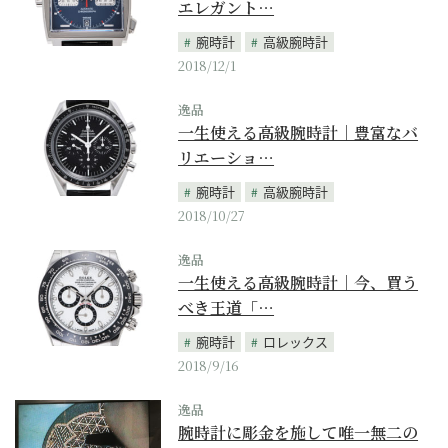
エレガント…
腕時計
高級腕時計
2018/12/1
逸品
一生使える高級腕時計｜豊富なバ
リエーショ…
腕時計
高級腕時計
2018/10/27
逸品
一生使える高級腕時計｜今、買う
べき王道「…
腕時計
ロレックス
2018/9/16
逸品
腕時計に彫金を施して唯一無二の