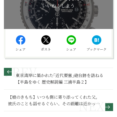
いいね！しよう
シェア
ポスト
シェア
ブックマーク
東京湾岸に築かれた｢近代要塞｣砲台跡を訪ねる
【半島をゆく 歴史解説編 三浦半島２】
【娘のきもち】いつも側に寄り添ってくれた父。
彼氏のことも話せるぐらい、その距離は近かった
～その1～