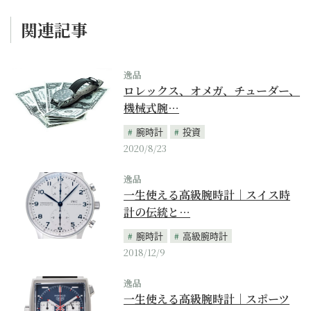
関連記事
逸品
ロレックス、オメガ、チューダー、
機械式腕…
腕時計
投資
2020/8/23
逸品
一生使える高級腕時計｜スイス時
計の伝統と…
腕時計
高級腕時計
2018/12/9
逸品
一生使える高級腕時計｜スポーツ