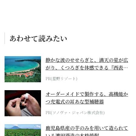
あわせて読みたい
静かな波のせせらぎと、満天の星が広
がり、くつろぎを体感できる『西表島
ホテル by...
PR(星野リゾート)
オーダーメイドで製作する、高機能か
つ充電式の耳あな型補聴器
PR(ソノヴァ・ジャパン株式会社)
鹿児島県産の芋のみを用いて造られて
いる濵田酒造の本格焼酎