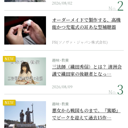
2026/08/02
No.
オーダーメイドで製作する、高機
能かつ充電式の耳あな型補聴器
PR(ソノヴァ・ジャパン株式会社)
NEW
趣味･教養
三法師（織田秀信）とは？ 清洲会
議で織田家の後継者となっ…
2026/08/09
No.
NEW
趣味･教養
悪女から戦国ものまで。『篤姫』
でピークを迎えて過去15作…