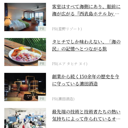
客室はすべて海側にあり、眼前に
海が広がる『西表島ホテル by 星
野リゾート』
PR
PR(星野リゾート)
タヒチでしか味わえない、「海の
民」の記憶へとつながる旅
PR
PR(エア タヒチ ヌイ)
創業から続く150余年の歴史を今
に守っている濵田酒造
PR
PR(濵田酒造)
最先端の技術と技術者たちの熱い
気持ちによって作られているオー
ダーメイド補聴器