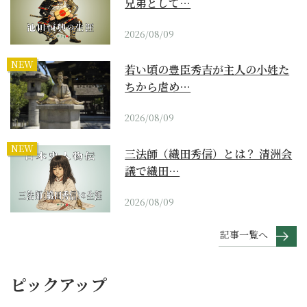
兄弟として…
2026/08/09
NEW
若い頃の豊臣秀吉が主人の小姓た
ちから虐め…
2026/08/09
NEW
三法師（織田秀信）とは？ 清洲会
議で織田…
2026/08/09
記事一覧へ
ピックアップ