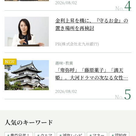
2026/08/02
No.
金利上昇を機に、『守るお金』の
置き場所を再検討
PR(株式会社北九州銀行)
NEW
趣味･教養
「卑弥呼」「藤原薬子」「満天
姫」。大河ドラマの次なる女性…
2026/08/02
No.
人気のキーワード
豊臣兄弟！
クルマ
減塩レシピ
マネー
認知症