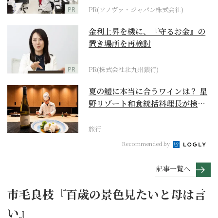
PR
PR(ソノヴァ・ジャパン株式会社)
金利上昇を機に、『守るお金』の
置き場所を再検討
PR
PR(株式会社北九州銀行)
夏の鱧に本当に合うワインは？ 星
野リゾート和食統括料理長が検証
【ワイン×和食 至...
旅行
Recommended by
記事一覧へ
市毛良枝『百歳の景色見たいと母は言
い』