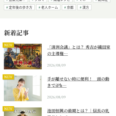
定年後の歩き方
老人ホーム
京都
漢方
新着記事
NEW
「清洲会議」とは？ 秀吉が織田家
の主導権…
2026/08/09
NEW
手が離せない時に便利！ 頭の動
きでiPh…
2026/08/09
NEW
池田恒興の最期とは？｜信長の乳