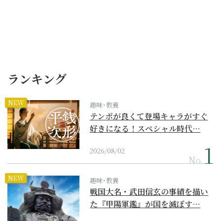
ランキング
NEW
趣味･教養
テンポが良くて登場キャラがすぐ
好きになる！スペシャル時代…
2026/08/02
No.
NEW
趣味･教養
戦国大名・武田信玄の事績を描い
た『甲陽軍鑑』が国を滅ぼす…