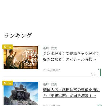
ランキング
NEW
趣味･教養
テンポが良くて登場キャラがすぐ
好きになる！スペシャル時代…
2026/08/02
No.
NEW
趣味･教養
戦国大名・武田信玄の事績を描い
た『甲陽軍鑑』が国を滅ぼす…