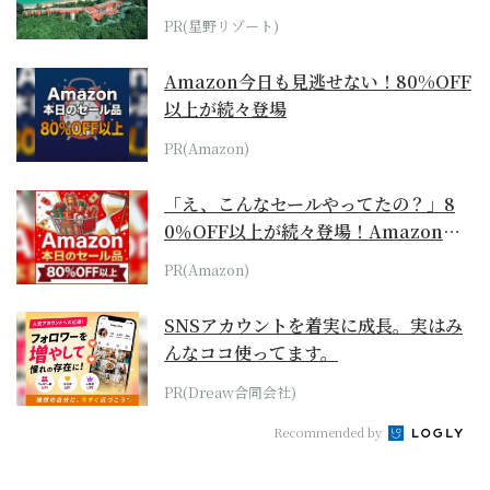
ホテル by...
PR(星野リゾート)
Amazon今日も見逃せない！80%OFF
以上が続々登場
PR(Amazon)
「え、こんなセールやってたの？」8
0％OFF以上が続々登場！Amazonの
本気が...
PR(Amazon)
SNSアカウントを着実に成長。実はみ
んなココ使ってます。
PR(Dreaw合同会社)
Recommended by