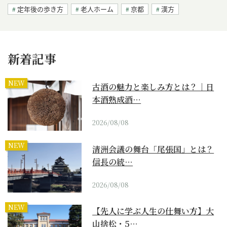
定年後の歩き方
老人ホーム
京都
漢方
新着記事
NEW
古酒の魅力と楽しみ方とは？｜日
本酒熟成酒…
2026/08/08
NEW
清洲会議の舞台「尾張国」とは？
信長の統…
2026/08/08
NEW
【先人に学ぶ人生の仕舞い方】大
山捨松・5…