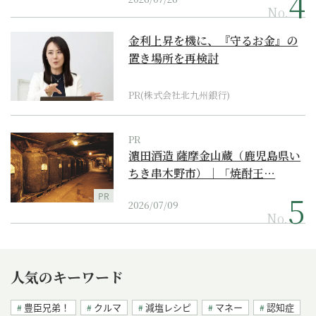
No.
金利上昇を機に、『守るお金』の
置き場所を再検討
PR(株式会社北九州銀行)
PR
濵田酒造 薩摩金山蔵（鹿児島県い
ちき串木野市）｜「焼酎王…
PR
2026/07/09
No.
人気のキーワード
豊臣兄弟！
クルマ
減塩レシピ
マネー
認知症