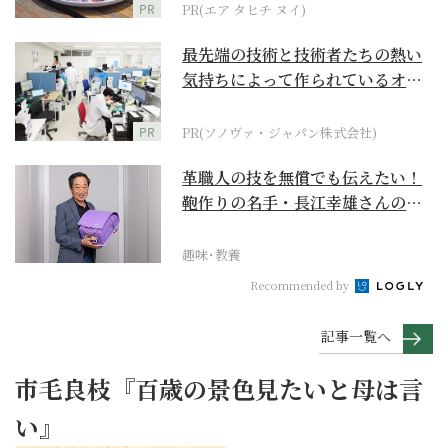
PR
PR(エア タヒチ ヌイ)
最先端の技術と技術者たちの熱い
気持ちによって作られているオー
ダーメイド補聴器
PR
PR(ソノヴァ・ジャパン株式会社)
革職人の技を無償でも伝えたい！
鞄作りの名手・長江幸雄さんの第
二の人生の挑戦
趣味･教養
Recommended by
記事一覧へ
市毛良枝『百歳の景色見たいと母は言
い』