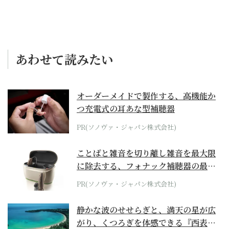
あわせて読みたい
オーダーメイドで製作する、高機能か
つ充電式の耳あな型補聴器
PR(ソノヴァ・ジャパン株式会社)
ことばと雑音を切り離し雑音を最大限
に除去する、フォナック補聴器の最上
位モデル
PR(ソノヴァ・ジャパン株式会社)
静かな波のせせらぎと、満天の星が広
がり、くつろぎを体感できる『西表島