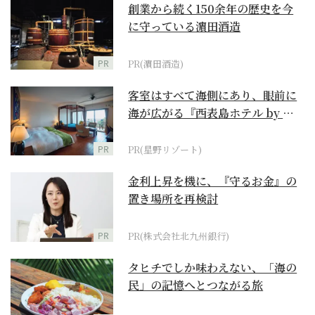
創業から続く150余年の歴史を今
に守っている濵田酒造
PR
PR(濵田酒造)
客室はすべて海側にあり、眼前に
海が広がる『西表島ホテル by 星
野リゾート』
PR
PR(星野リゾート)
金利上昇を機に、『守るお金』の
置き場所を再検討
PR
PR(株式会社北九州銀行)
タヒチでしか味わえない、「海の
民」の記憶へとつながる旅