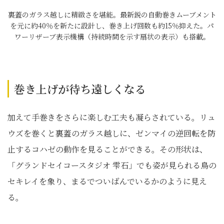
裏蓋のガラス越しに精緻さを堪能。最新鋭の自動巻きムーブメント
を元に約40％を新たに設計し、巻き上げ回数も約15％抑えた。パ
ワーリザーブ表示機構（持続時間を示す扇状の表示）も搭載。
巻き上げが待ち遠しくなる
加えて手巻きをさらに楽しむ工夫も凝らされている。リュ
ウズを巻くと裏蓋のガラス越しに、ゼンマイの逆回転を防
止するコハゼの動作を見ることができる。その形状は、
「グランドセイコースタジオ 雫石」でも姿が見られる鳥の
セキレイを象り、まるでついばんでいるかのように見え
る。