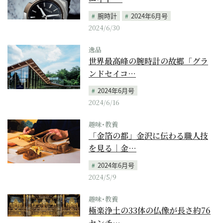
腕時計
2024年6月号
2024/6/30
逸品
世界最高峰の腕時計の故郷「グラ
ンドセイコ…
2024年6月号
2024/6/16
趣味･教養
「金箔の都」金沢に伝わる職人技
を見る｜金…
2024年6月号
2024/5/9
趣味･教養
極楽浄土の33体の仏像が長さ約76
センチ…