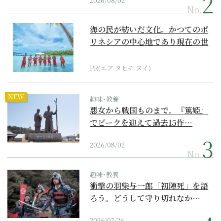
2026/08/02
No.
海の民が紡いだ文化。かつてのポ
リネシアの中心地であり現在の世
界遺産からみえてくる...
PR(エア タヒチ ヌイ)
NEW
趣味･教養
悪女から戦国ものまで。『篤姫』
でピークを迎えて過去15作…
2026/08/02
No.
趣味･教養
衝撃の羽柴与一郎「初陣死」を語
ろう。どうして守り切れなか…
2026/07/26