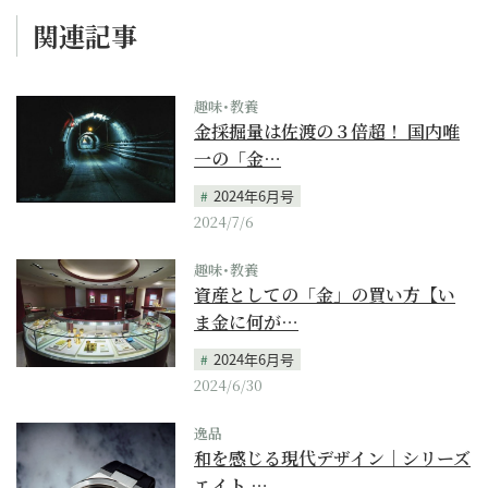
関連記事
趣味･教養
金採掘量は佐渡の３倍超！ 国内唯
一の「金…
2024年6月号
2024/7/6
趣味･教養
資産としての「金」の買い方【い
ま金に何が…
2024年6月号
2024/6/30
逸品
和を感じる現代デザイン｜シリーズ
エイト …