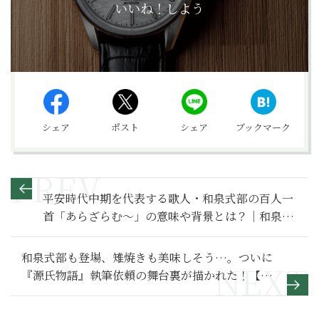
いいね！しよう
シェア
ポスト
シェア
ブックマーク
平安時代中期を代表する歌人・和泉式部の百人一
首「あらざらむ〜」の意味や背景とは？｜和泉式
部の有名な和歌を解説【百人一首入門】
和泉式部も登場、雉焼きも美味しそう…。ついに
『源氏物語』執筆依頼の舞台裏が描かれた！【光
る君へ 満喫リポート】30