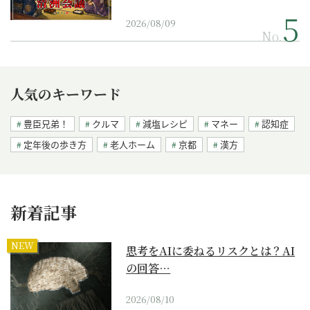
2026/08/09
No.
人気のキーワード
豊臣兄弟！
クルマ
減塩レシピ
マネー
認知症
定年後の歩き方
老人ホーム
京都
漢方
新着記事
NEW
思考をAIに委ねるリスクとは？AI
の回答…
2026/08/10