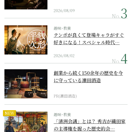
2026/08/09
No.
趣味･教養
テンポが良くて登場キャラがすぐ
好きになる！スペシャル時代…
2026/08/02
No.
創業から続く150余年の歴史を今
に守っている濵田酒造
PR(濵田酒造)
NEW
趣味･教養
「清洲会議」とは？ 秀吉が織田家
の主導権を握った歴史的会…