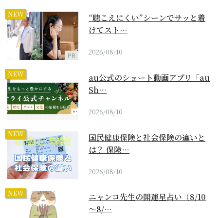
NEW
“聴こえにくい”シーンでサッと着
けてスト…
2026/08/10
PR
NEW
au公式のショート動画アプリ「au
Sh…
2026/08/10
NEW
国民健康保険と社会保険の違いと
は？ 保険…
2026/08/10
NEW
ニャンコ先生の開運星占い（8/10
～8/…