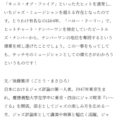
「キッス・オブ・ファイア」といった大ヒットを連発し、
いちジャズ・ミュージシャンを超える存在となったので
す。とりわけ有名なのは64年、「ハロー・ドーリー」で、
ヒットチャート・ナンバーワンを独走していたビートル
ズ・ナンバーから、ナンバーワンの地位を奪回するという
偉業を成し遂げたことでしょう。この一事をもってして
も、サッチモのミュージシャンとしての偉大さがわかろう
というものです！
文／後藤雅洋（ごとう・まさひろ）
日本におけるジャズ評論の第一人者。1947年東京生ま
れ。慶應義塾大学在学中に東京・四谷にジャズ喫茶『い～
ぐる』を開店。店主としてジャズの楽しみ方を広める一
方、ジャズ評論家として講演や執筆と幅広く活躍。ジャ