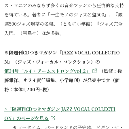
ズ・マニアのみならず多くの音楽ファンから圧倒的な支持
を得ている。著者に『一生モノのジャズ名盤500』、『厳
選500ジャズ喫茶の名盤』（ともに小学館）『ジャズ完全
入門』（宝島社）ほか多数。
※隔週刊CDつきマガジン『JAZZ VOCAL COLLECTIO
N』（ジャズ・ヴォーカル・コレクション）の
第34号「ルイ・アームストロングvol.2」
（監修：後
藤雅洋、サライ責任編集、小学館刊）が発売中です（価
格：本体1,200円+税）
>「隔週刊
CD
つきマガジン
JAZZ VOCAL COLLECTI
ON
」のペ
ー
ジを見る
サマータイム、バードランドの子守歌、ビギン・ザ・