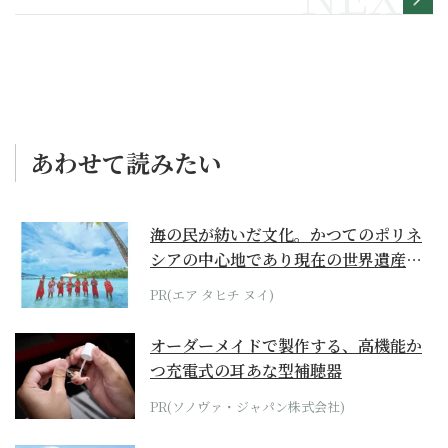
あわせて読みたい
海の民が紡いだ文化。かつてのポリネ
シアの中心地であり現在の世界遺産か
らみえてくる...
PR(エア タヒチ ヌイ)
オーダーメイドで製作する、高機能か
つ充電式の耳あな型補聴器
PR(ソノヴァ・ジャパン株式会社)