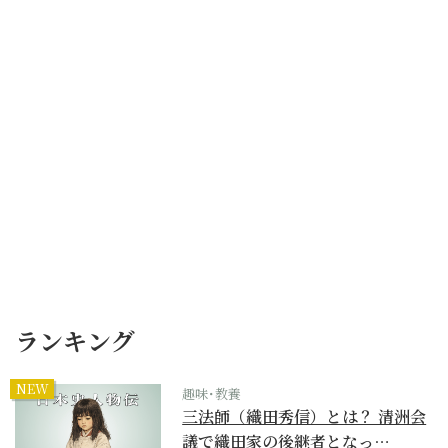
ランキング
NEW
趣味･教養
三法師（織田秀信）とは？ 清洲会
議で織田家の後継者となっ…