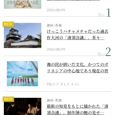
2026/08/09
No.
NEW
趣味･教養
けっこうハチャメチャだった過去
作大河の「清須会議」。茶々…
2026/08/09
No.
海の民が紡いだ文化。かつてのポ
リネシアの中心地であり現在の世
界遺産からみえてくる...
PR(エア タヒチ ヌイ)
NEW
趣味･教養
最新の知見をもとに描かれた「清
須会議」。制作陣の腕の見せ…