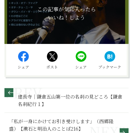
この記事が気に入ったら
いいね！しよう
シェア
ポスト
シェア
ブックマーク
建長寺｜鎌倉五山第一位の名刹の見どころ【鎌倉
名刹紀行１】
「私が一身にかけてお引き受けします」（西郷隆
盛）【漱石と明治人のことば216】