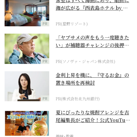
客室はすべて海側にあり、眼前に
海が広がる『西表島ホテル by 星
野リゾート』
PR
PR(星野リゾート)
「ヤブサメの声をもう一度聴きた
い」が補聴器チャレンジの後押し
に
PR
PR(ソノヴァ・ジャパン株式会社)
金利上昇を機に、『守るお金』の
置き場所を再検討
PR
PR(株式会社北九州銀行)
夏にぴったりな焼酎アレンジを吉
尾編集長がご紹介！公式YouTube
【まったりサラ...
趣味･教養