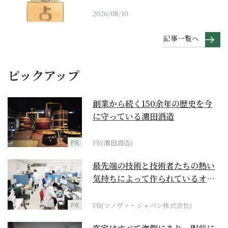
2026/08/10
記事一覧へ
ピックアップ
創業から続く150余年の歴史を今
に守っている濵田酒造
PR
PR(濵田酒造)
最先端の技術と技術者たちの熱い
気持ちによって作られているオー
ダーメイド補聴器
PR
PR(ソノヴァ・ジャパン株式会社)