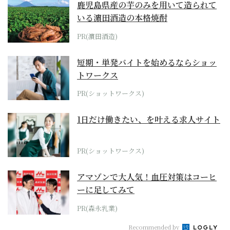
鹿児島県産の芋のみを用いて造られて
いる濵田酒造の本格焼酎
PR(濵田酒造)
短期・単発バイトを始めるならショッ
トワークス
PR(ショットワークス)
1日だけ働きたい、を叶える求人サイト
PR(ショットワークス)
アマゾンで大人気！血圧対策はコーヒ
ーに足してみて
PR(森永乳業)
Recommended by