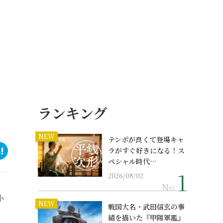
ランキング
NEW
テンポが良くて登場キャ
ラがすぐ好きになる！ス
ペシャル時代…
2026/08/02
No.
小
NEW
戦国大名・武田信玄の事
績を描いた『甲陽軍鑑』