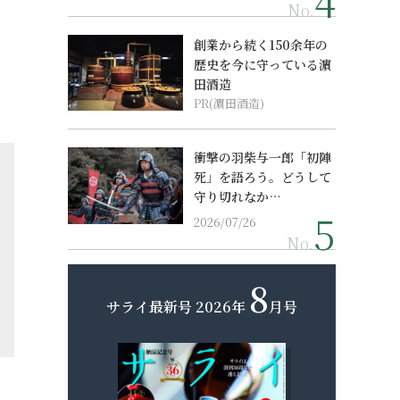
No.
創業から続く150余年の
歴史を今に守っている濵
田酒造
PR(濵田酒造)
衝撃の羽柴与一郎「初陣
死」を語ろう。どうして
守り切れなか…
2026/07/26
No.
8
サライ最新号
2026年
月号