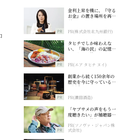
金利上昇を機に、『守る
お金』の置き場所を再検
討
PR
PR(株式会社北九州銀行)
口
タヒチでしか味わえな
い、「海の民」の記憶へ
とつながる旅
PR
PR(エア タヒチ ヌイ)
創業から続く150余年の
歴史を今に守っている濵
田酒造
PR
PR(濵田酒造)
「ヤブサメの声をもう一
度聴きたい」が補聴器チ
ャレンジの後押しに
PR(ソノヴァ・ジャパン株
PR
式会社)