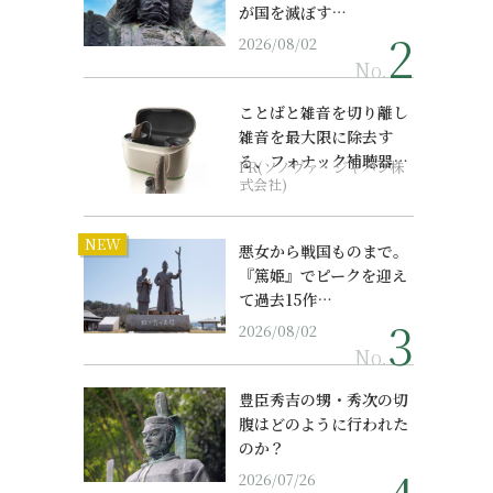
が国を滅ぼす…
2026/08/02
No.
ことばと雑音を切り離し
雑音を最大限に除去す
る、フォナック補聴器の
PR(ソノヴァ・ジャパン株
最上位モデル
式会社)
NEW
悪女から戦国ものまで。
『篤姫』でピークを迎え
て過去15作…
2026/08/02
No.
豊臣秀吉の甥・秀次の切
腹はどのように行われた
のか？
2026/07/26