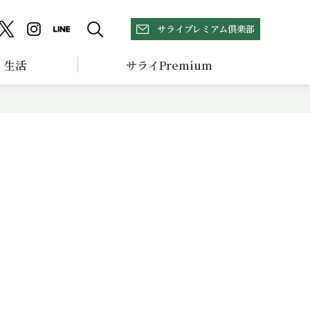
サライプレミアム倶楽部
生活
サライPremium
せ