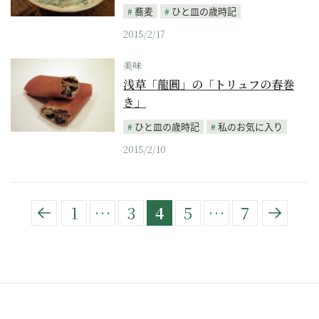
蕎麦
ひと皿の歳時記
2015/2/17
美味
浅草「龍圓」の「トリュフの春巻
き」
ひと皿の歳時記
私のお気に入り
2015/2/10
1
…
3
4
5
…
7