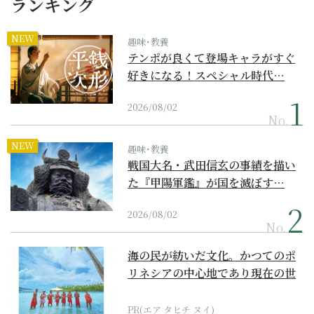
ランキング
NEW
趣味･教養
テンポが良くて登場キャラがすぐ
好きになる！スペシャル時代…
2026/08/02
No.
NEW
趣味･教養
戦国大名・武田信玄の事績を描い
た『甲陽軍鑑』が国を滅ぼす…
2026/08/02
No.
海の民が紡いだ文化。かつてのポ
リネシアの中心地であり現在の世
界遺産からみえてくる...
PR(エア タヒチ ヌイ)