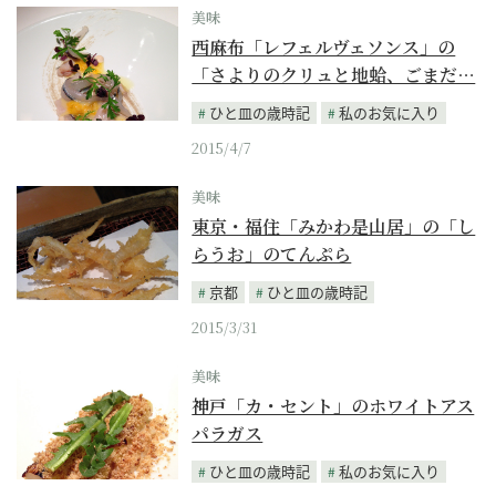
美味
西麻布「レフェルヴェソンス」の
「さよりのクリュと地蛤、ごまだ…
ひと皿の歳時記
私のお気に入り
2015/4/7
美味
東京・福住「みかわ是山居」の「し
らうお」のてんぷら
京都
ひと皿の歳時記
2015/3/31
美味
神戸「カ・セント」のホワイトアス
パラガス
ひと皿の歳時記
私のお気に入り