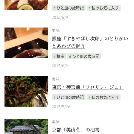
ひと皿の歳時記
私のお気に入り
2015/6/9
美味
銀座「すきやばし次郎」のとりがい
とあわびの握り
銀座
ひと皿の歳時記
2015/6/2
美味
東京・神宮前「フロリレージュ」
ひと皿の歳時記
私のお気に入り
2015/5/26
美味
京都「美山荘」の油物