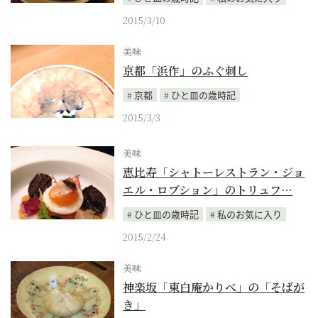
2015/3/10
美味
京都「浜作」のふぐ刺し
京都
ひと皿の歳時記
2015/3/3
美味
恵比寿「シャトーレストラン・ジョ
エル・ロブション」のトリュフ…
ひと皿の歳時記
私のお気に入り
2015/2/24
美味
神楽坂「東白庵かりべ」の「そばが
き」