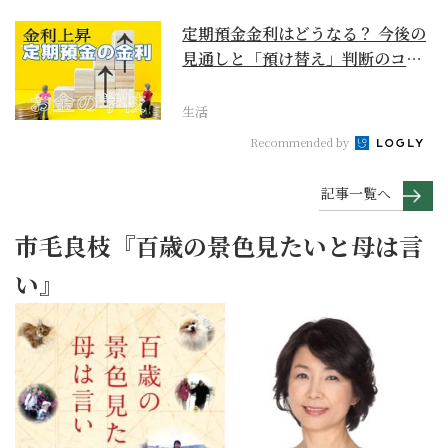
定期預金金利はどうなる？ 今後の
見通しと「預け替え」判断のコツ
【お金の学校】
生活
Recommended by
記事一覧へ
市毛良枝『百歳の景色見たいと母は言
い』