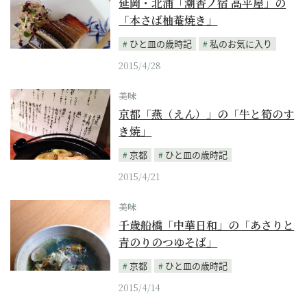
延岡・北浦「潮香ノ宿 高平屋」の
「本さば柚菴焼き」
ひと皿の歳時記
私のお気に入り
2015/4/28
美味
京都「燕（えん）」の「牛と筍のす
き焼」
京都
ひと皿の歳時記
2015/4/21
美味
千歳船橋「中華日和」の「あさりと
青のりのつゆそば」
京都
ひと皿の歳時記
2015/4/14