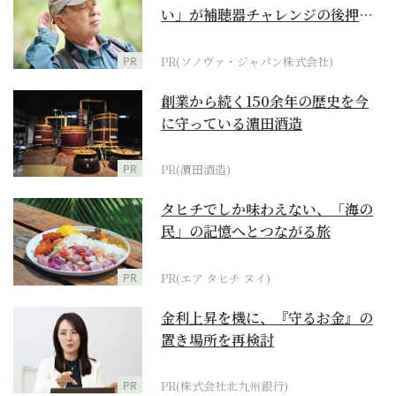
い」が補聴器チャレンジの後押し
に
PR
PR(ソノヴァ・ジャパン株式会社)
創業から続く150余年の歴史を今
に守っている濵田酒造
PR
PR(濵田酒造)
タヒチでしか味わえない、「海の
民」の記憶へとつながる旅
PR
PR(エア タヒチ ヌイ)
金利上昇を機に、『守るお金』の
置き場所を再検討
PR
PR(株式会社北九州銀行)