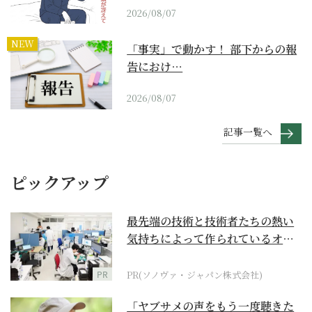
2026/08/07
NEW
「事実」で動かす！ 部下からの報
告におけ…
2026/08/07
記事一覧へ
ピックアップ
最先端の技術と技術者たちの熱い
気持ちによって作られているオー
ダーメイド補聴器
PR
PR(ソノヴァ・ジャパン株式会社)
「ヤブサメの声をもう一度聴きた