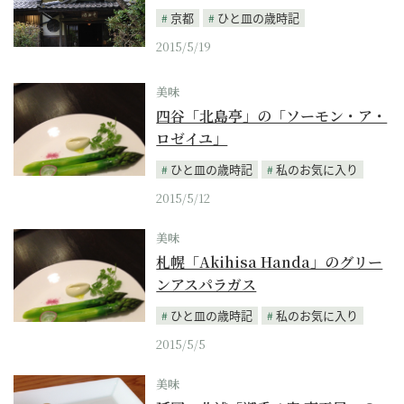
京都
ひと皿の歳時記
2015/5/19
美味
四谷「北島亭」の「ソーモン・ア・
ロゼイユ」
ひと皿の歳時記
私のお気に入り
2015/5/12
美味
札幌「Akihisa Handa」のグリー
ンアスパラガス
ひと皿の歳時記
私のお気に入り
2015/5/5
美味