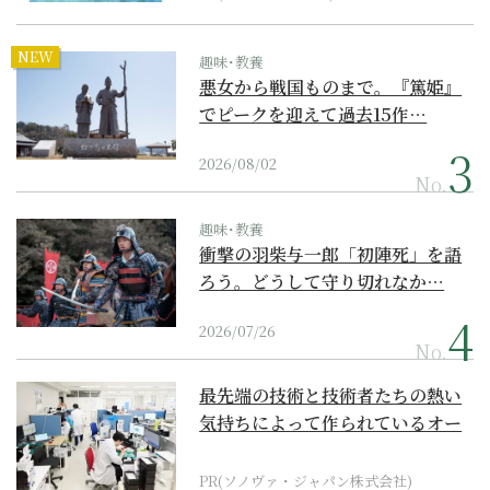
NEW
趣味･教養
悪女から戦国ものまで。『篤姫』
でピークを迎えて過去15作…
2026/08/02
No.
趣味･教養
衝撃の羽柴与一郎「初陣死」を語
ろう。どうして守り切れなか…
2026/07/26
No.
最先端の技術と技術者たちの熱い
気持ちによって作られているオー
ダーメイド補聴器
PR(ソノヴァ・ジャパン株式会社)