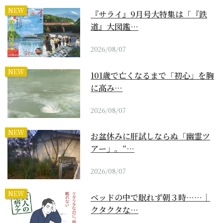
NEW
『サライ』9月号大特集は「『鉄
道』大図鑑…
2026/08/07
NEW
101歳で亡くなるまで「初心」を胸
に高み…
2026/08/07
NEW
お盆休みに肝試しならぬ「幽霊ツ
アー」。“…
2026/08/07
NEW
ベッドの中で眠れず朝３時……｜
クタクタな…