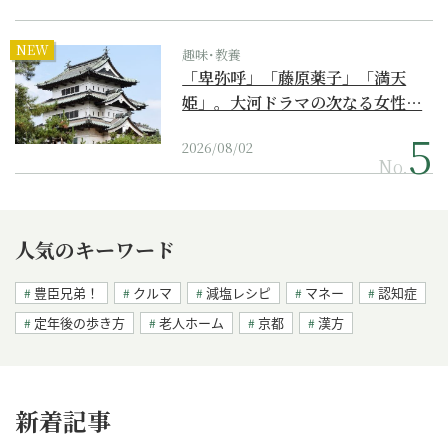
NEW
趣味･教養
「卑弥呼」「藤原薬子」「満天
姫」。大河ドラマの次なる女性…
2026/08/02
No.
人気のキーワード
豊臣兄弟！
クルマ
減塩レシピ
マネー
認知症
定年後の歩き方
老人ホーム
京都
漢方
新着記事