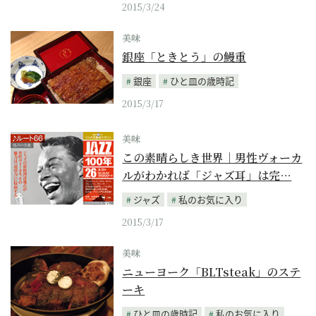
2015/3/24
美味
銀座「ときとう」の鰻重
銀座
ひと皿の歳時記
2015/3/17
美味
この素晴らしき世界｜男性ヴォーカ
ルがわかれば「ジャズ耳」は完…
ジャズ
私のお気に入り
2015/3/17
美味
ニューヨーク「BLTsteak」のステ
ーキ
ひと皿の歳時記
私のお気に入り