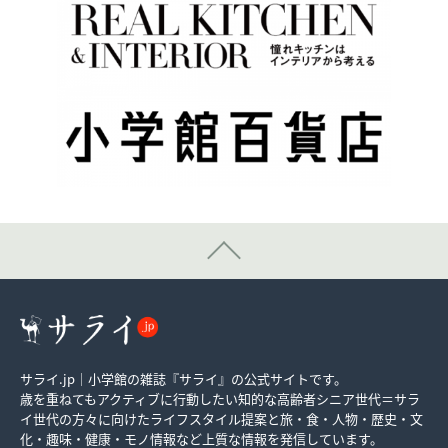
サライ.jp｜小学館の雑誌『サライ』の公式サイトです。
歳を重ねてもアクティブに行動したい知的な高齢者シニア世代＝サラ
イ世代の方々に向けたライフスタイル提案と旅・食・人物・歴史・文
化・趣味・健康・モノ情報など上質な情報を発信しています。