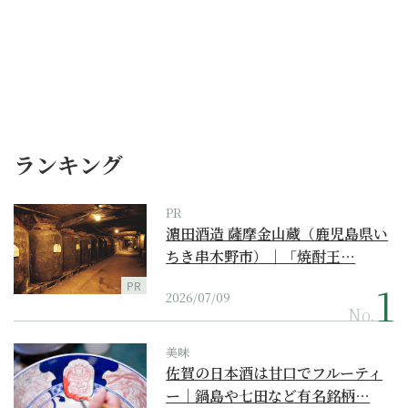
ランキング
PR
濵田酒造 薩摩金山蔵（鹿児島県い
ちき串木野市）｜「焼酎王…
PR
2026/07/09
No.
美味
佐賀の日本酒は甘口でフルーティ
ー｜鍋島や七田など有名銘柄…