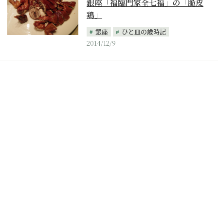
銀座「福臨門家全七福」の「脆皮
鶏」
銀座
ひと皿の歳時記
2014/12/9