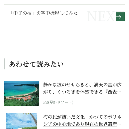
「中子の桜」を空中撮影してみた
あわせて読みたい
静かな波のせせらぎと、満天の星が広
がり、くつろぎを体感できる『西表島
ホテル by...
PR(星野リゾート)
海の民が紡いだ文化。かつてのポリネ
シアの中心地であり現在の世界遺産か