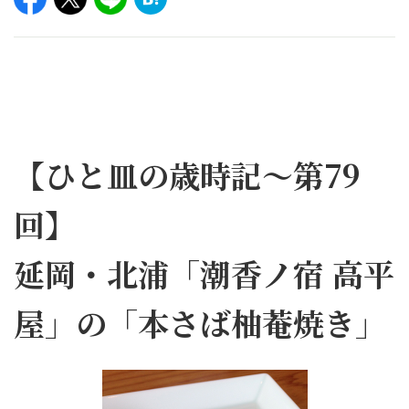
【ひと皿の歳時記～第79
回】
延岡・北浦「潮香ノ宿 高平
屋」の「本さば柚菴焼き」