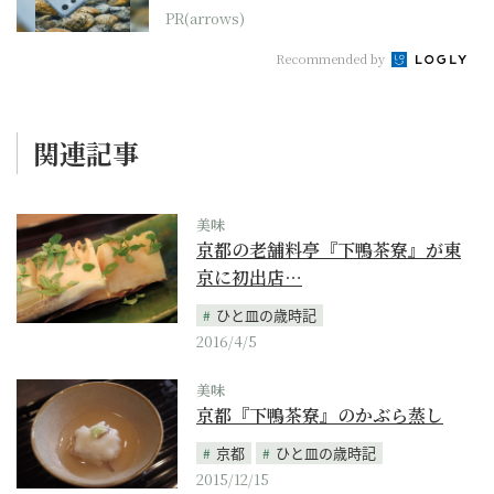
PR(arrows)
Recommended by
関連記事
美味
京都の老舗料亭『下鴨茶寮』が東
京に初出店…
ひと皿の歳時記
2016/4/5
美味
京都『下鴨茶寮』のかぶら蒸し
京都
ひと皿の歳時記
2015/12/15