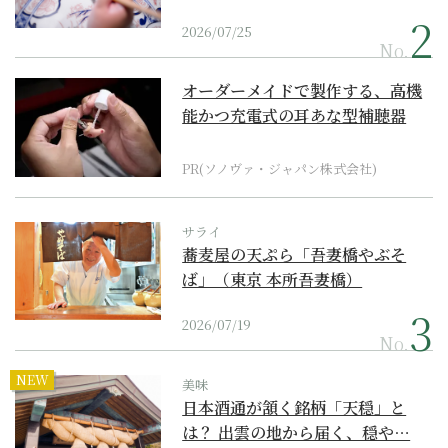
2026/07/25
No.
オーダーメイドで製作する、高機
能かつ充電式の耳あな型補聴器
PR(ソノヴァ・ジャパン株式会社)
サライ
蕎麦屋の天ぷら「吾妻橋やぶそ
ば」（東京 本所吾妻橋）
2026/07/19
No.
NEW
美味
日本酒通が頷く銘柄「天穏」と
は？ 出雲の地から届く、穏や…