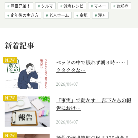
豊臣兄弟！
クルマ
減塩レシピ
マネー
認知症
定年後の歩き方
老人ホーム
京都
漢方
新着記事
NEW
ベッドの中で眠れず朝３時……｜
クタクタな…
2026/08/07
NEW
「事実」で動かす！ 部下からの報
告におけ…
2026/08/07
NEW
稀代の浮世絵師の作品200点余り