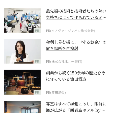
最先端の技術と技術者たちの熱い
気持ちによって作られているオー
ダーメイド補聴器
PR
PR(ソノヴァ・ジャパン株式会社)
金利上昇を機に、『守るお金』の
置き場所を再検討
PR
PR(株式会社北九州銀行)
創業から続く150余年の歴史を今
に守っている濵田酒造
PR
PR(濵田酒造)
客室はすべて海側にあり、眼前に
海が広がる『西表島ホテル by 星