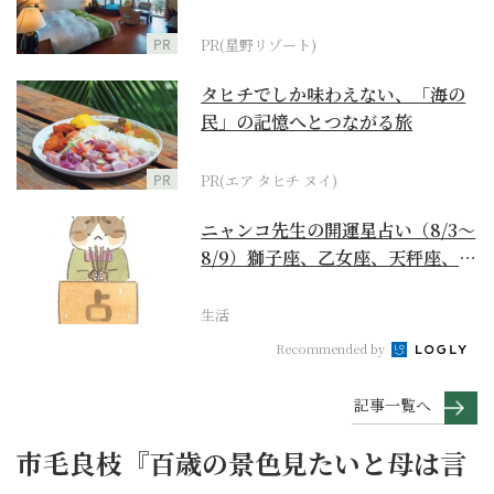
野リゾート』
PR
PR(星野リゾート)
タヒチでしか味わえない、「海の
民」の記憶へとつながる旅
PR
PR(エア タヒチ ヌイ)
ニャンコ先生の開運星占い（8/3～
8/9）獅子座、乙女座、天秤座、蠍
座編
生活
Recommended by
記事一覧へ
市毛良枝『百歳の景色見たいと母は言