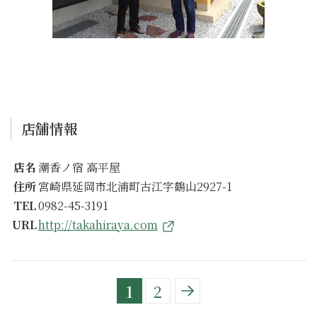
店舗情報
店名
潮香ノ宿 高平屋
住所
宮崎県延岡市北浦町古江字鶴山2927-1
TEL
0982-45-3191
URL
http://takahiraya.com
1
2