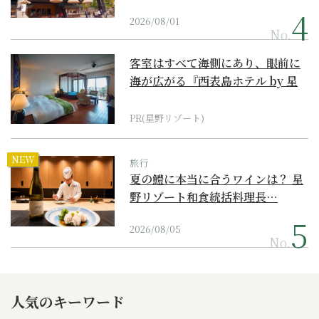
2026/08/01
No.
客室はすべて海側にあり、眼前に
海が広がる『西表島ホテル by 星
野リゾート』
PR(星野リゾート)
NEW
旅行
夏の鱧に本当に合うワインは？ 星
野リゾート和食統括料理長…
2026/08/05
No.
人気のキーワード