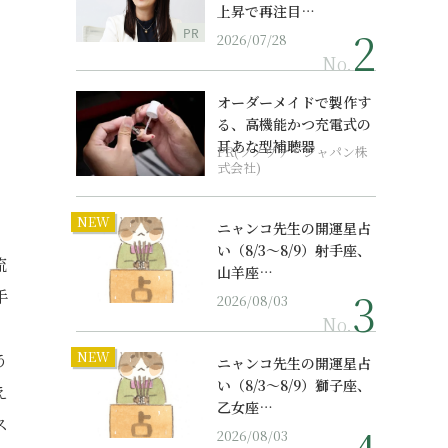
上昇で再注目…
PR
2026/07/28
No.
オーダーメイドで製作す
る、高機能かつ充電式の
耳あな型補聴器
PR(ソノヴァ・ジャパン株
式会社)
NEW
ニャンコ先生の開運星占
い（8/3～8/9）射手座、
流
山羊座…
手
2026/08/03
No.
NEW
う
ニャンコ先生の開運星占
い（8/3～8/9）獅子座、
え
乙女座…
ス
2026/08/03