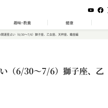
趣味･教養
健康
開運星占い（6/30～7/6）獅子座、乙女座、天秤座、蠍座編
（6/30～7/6）獅子座、乙