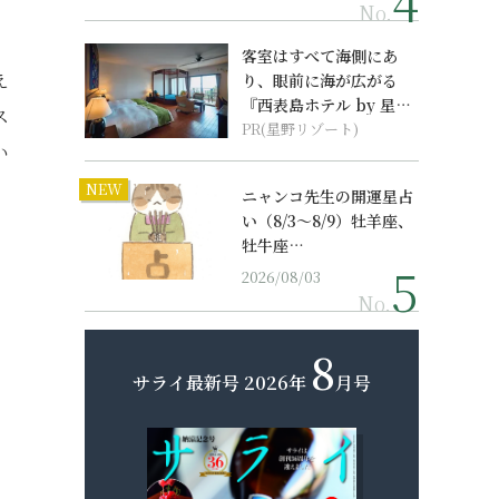
と
No.
、
客室はすべて海側にあ
え
り、眼前に海が広がる
『西表島ホテル by 星野
ス
リゾート』
PR(星野リゾート)
い
NEW
ニャンコ先生の開運星占
い（8/3～8/9）牡羊座、
牡牛座…
2026/08/03
No.
8
サライ最新号
2026年
月号