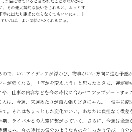
・しま猫に似ていると言われたことがないかに
に、その他大勢的な扱いをされると、ムッとす
下手に出たり謙虚にならなくてもいいにゃ。ド
していれば、よい関係がつくれるにゃ。
るので、いいアイディアが浮かび、物事がいい方向に進む予感
ワーが強くなる。「何かを変えよう」と思ったときに、運が動
とや、仕事の内容などを今の時代に合わせてアップデートする
る人は、今週、来週あたりが踏ん張りどきにゃん。「相手に飽
みて。それはちょっとした変化でいい。あなたに負担なく微差
半期、ライバルとの大差に繋がっていく。さらに、今週は金運
時期にゃ。今の時代の気分のようなものをしっかり学び、自分