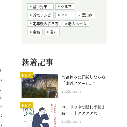
豊臣兄弟！
クルマ
減塩レシピ
マネー
認知症
定年後の歩き方
老人ホーム
京都
漢方
新着記事
が
NEW
お盆休みに肝試しならぬ
い
「幽霊ツアー」。“…
こ
2026/08/07
き
NEW
を
ベッドの中で眠れず朝３
時……｜クタクタな…
が
2026/08/07
の