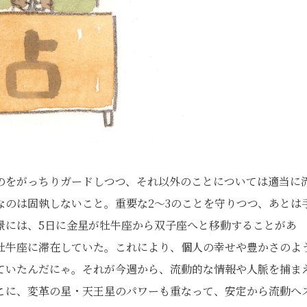
のをがっちりガードしつつ、それ以外のことについては適当に
なのは固執しないこと。重要な2〜3のことを守りつつ、あとは
景には、5日に金星が牡牛座から双子座へと移動することがあ
牡牛座に滞在していた。これにより、個人の幸せや豊かさのよ
ていたんだにゃ。それが今週から、流動的な情報や人脈を捕ま
こに、変革の星・天王星のパワーも重なって、安定から流動へ