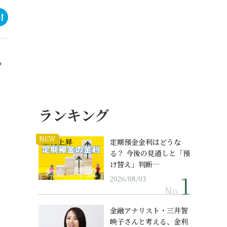
？
ランキング
NEW
定期預金金利はどうな
る？ 今後の見通しと「預
け替え」判断…
2026/08/03
No.
金融アナリスト・三井智
映子さんと考える、金利