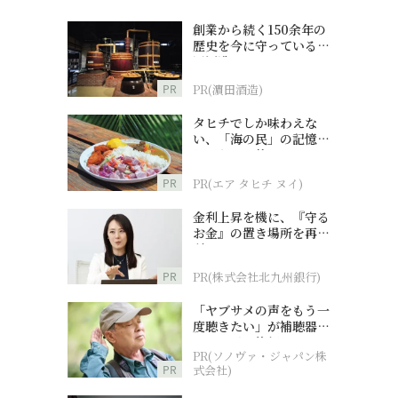
創業から続く150余年の
歴史を今に守っている濵
田酒造
PR
PR(濵田酒造)
タヒチでしか味わえな
い、「海の民」の記憶へ
とつながる旅
PR
PR(エア タヒチ ヌイ)
金利上昇を機に、『守る
お金』の置き場所を再検
討
PR
PR(株式会社北九州銀行)
「ヤブサメの声をもう一
度聴きたい」が補聴器チ
ャレンジの後押しに
PR(ソノヴァ・ジャパン株
PR
式会社)