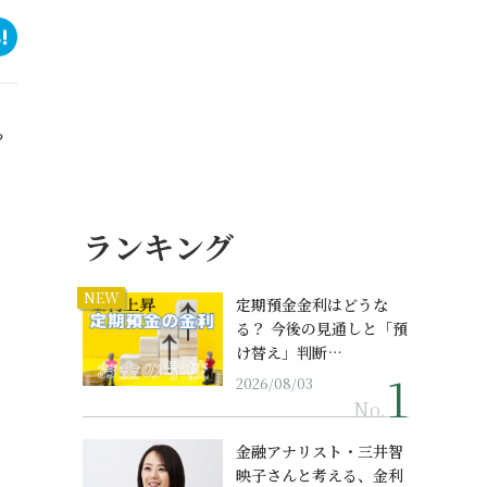
？
ランキング
NEW
定期預金金利はどうな
る？ 今後の見通しと「預
け替え」判断…
2026/08/03
No.
金融アナリスト・三井智
映子さんと考える、金利