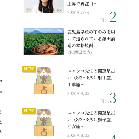
上昇で再注目…
PR
2026/07/28
No.
鹿児島県産の芋のみを用
いて造られている濵田酒
造の本格焼酎
PR(濵田酒造)
NEW
ニャンコ先生の開運星占
い（8/3～8/9）射手座、
流
山羊座…
手
2026/08/03
No.
NEW
う
ニャンコ先生の開運星占
い（8/3～8/9）獅子座、
え
乙女座…
ス
2026/08/03