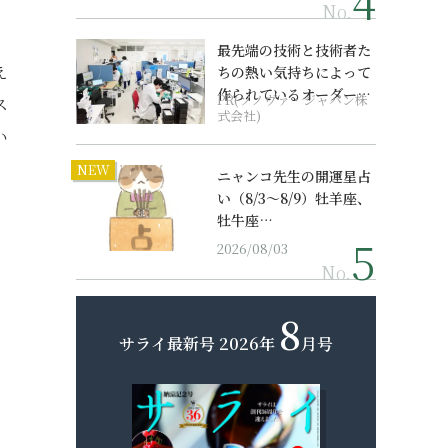
と
No.
、
最先端の技術と技術者た
え
ちの熱い気持ちによって
作られているオーダーメ
PR(ソノヴァ・ジャパン株
ス
イド補聴器
式会社)
い
NEW
ニャンコ先生の開運星占
い（8/3～8/9）牡羊座、
牡牛座…
2026/08/03
No.
8
サライ最新号
2026年
月号