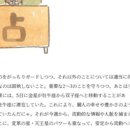
のをがっちりガードしつつ、それ以外のことについては適当に
なのは固執しないこと。重要な2〜3のことを守りつつ、あとは
景には、5日に金星が牡牛座から双子座へと移動することがあ
牡牛座に滞在していた。これにより、個人の幸せや豊かさのよ
ていたんだにゃ。それが今週から、流動的な情報や人脈を捕ま
こに、変革の星・天王星のパワーも重なって、安定から流動へ