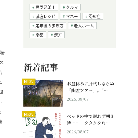
豊臣兄弟！
クルマ
減塩レシピ
マネー
認知症
定年後の歩き方
老人ホーム
京都
漢方
場
ス
新着記事
結
に
NEW
お盆休みに肝試しならぬ
「幽霊ツアー」。“…
間
2026/08/07
ト
も
NEW
ベッドの中で眠れず朝３
摘
時……｜クタクタな…
2026/08/07