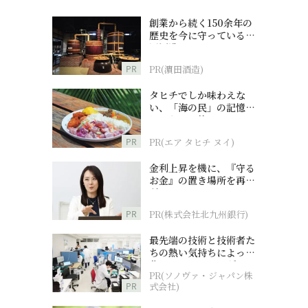
創業から続く150余年の
歴史を今に守っている濵
田酒造
PR
PR(濵田酒造)
タヒチでしか味わえな
い、「海の民」の記憶へ
とつながる旅
PR
PR(エア タヒチ ヌイ)
金利上昇を機に、『守る
お金』の置き場所を再検
討
PR
PR(株式会社北九州銀行)
最先端の技術と技術者た
ちの熱い気持ちによって
作られているオーダーメ
PR(ソノヴァ・ジャパン株
イド補聴器
PR
式会社)