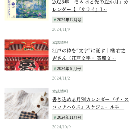
2025年「モネ 水と光の12か月」カ
レンダー【『サライ』1…
2024年12月号
2024/11/9
本誌情報
江戸の粋を“文字”に託す｜橘 右之
吉さん（江戸文字・ 寄席文…
2024年９月号
2024/11/2
本誌情報
書き込める月別カレンダー『ザ・ス
コッチハウス』スケジュール手…
2024年11月号
2024/10/9