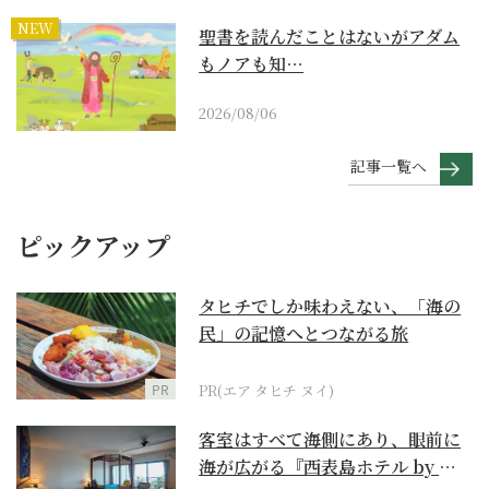
NEW
聖書を読んだことはないがアダム
もノアも知…
2026/08/06
記事一覧へ
ピックアップ
タヒチでしか味わえない、「海の
民」の記憶へとつながる旅
PR
PR(エア タヒチ ヌイ)
客室はすべて海側にあり、眼前に
海が広がる『西表島ホテル by 星