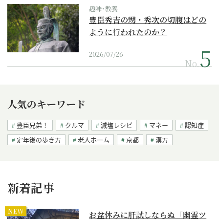
趣味･教養
豊臣秀吉の甥・秀次の切腹はどの
ように行われたのか？
2026/07/26
No.
人気のキーワード
豊臣兄弟！
クルマ
減塩レシピ
マネー
認知症
定年後の歩き方
老人ホーム
京都
漢方
新着記事
NEW
お盆休みに肝試しならぬ「幽霊ツ