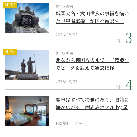
NEW
趣味･教養
戦国大名・武田信玄の事績を描い
た『甲陽軍鑑』が国を滅ぼす…
2026/08/02
No.
NEW
趣味･教養
悪女から戦国ものまで。『篤姫』
でピークを迎えて過去15作…
2026/08/02
No.
客室はすべて海側にあり、眼前に
海が広がる『西表島ホテル by 星
野リゾート』
PR(星野リゾート)