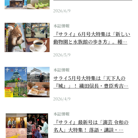
2026/6/9
本誌情報
『サライ』6月号大特集は「新しい
動物園と水族館の歩き方」。種…
2026/5/9
本誌情報
サライ5月号大特集は「天下人の
『城』」！ 織田信長・豊臣秀吉…
2026/4/9
本誌情報
『サライ』最新号は「演芸 令和の
名人」大特集！ 落語・講談・…