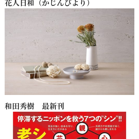
花人日和（かじんびより）
和田秀樹 最新刊