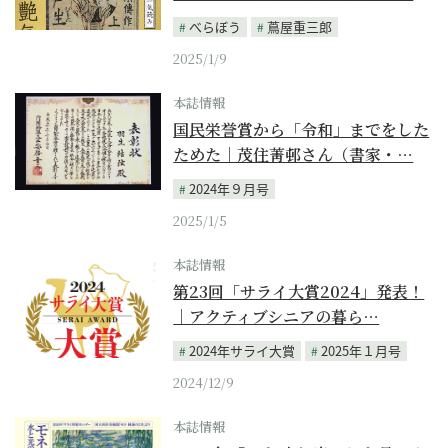
べらぼう
蔦屋重三郎
2025/1/9
本誌情報
国民栄誉賞から「令和」までをした
ためた｜茂住菁邨さん（書家・…
2024年９月号
2025/1/5
本誌情報
第23回「サライ大賞2024」発表！
｜アクティブシニアの暮ら…
2024年サライ大賞
2025年１月号
2024/12/9
本誌情報