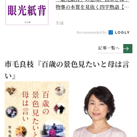
物事の本質を見抜く四字熟語【座
右の銘にしたい言葉...
生活
Recommended by
記事一覧へ
市毛良枝『百歳の景色見たいと母は言
い』