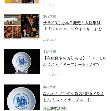
2026/3/9
本誌情報
サライ3月号本日発売！大特集は
『「ジャパニーズウイスキー」を…
2026/2/9
本誌情報
【在庫僅少のお知らせ】「ドラえも
んミニ・イヤープレート」が付…
2025/12/18
本誌情報
なんと！ノリタケ製の2026ドラえ
もん ミニ・イヤープレート…
2026年1月号