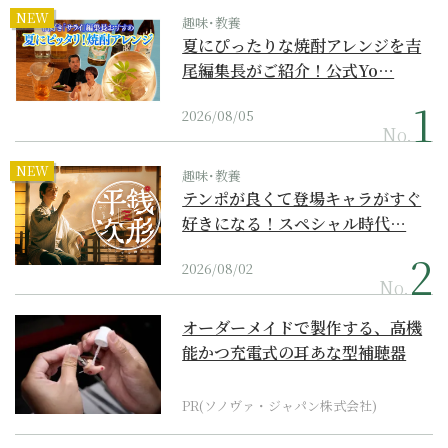
NEW
趣味･教養
夏にぴったりな焼酎アレンジを吉
尾編集長がご紹介！公式Yo…
2026/08/05
No.
NEW
趣味･教養
テンポが良くて登場キャラがすぐ
好きになる！スペシャル時代…
2026/08/02
No.
オーダーメイドで製作する、高機
能かつ充電式の耳あな型補聴器
PR(ソノヴァ・ジャパン株式会社)