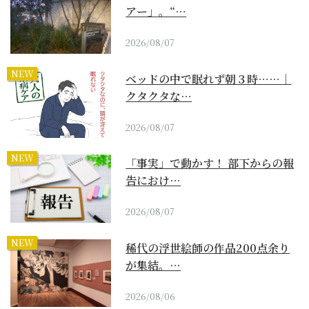
アー」。“…
2026/08/07
NEW
ベッドの中で眠れず朝３時……｜
クタクタな…
2026/08/07
NEW
「事実」で動かす！ 部下からの報
告におけ…
2026/08/07
NEW
稀代の浮世絵師の作品200点余り
が集結。…
2026/08/06