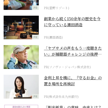
野リゾート』
PR
PR(星野リゾート)
創業から続く150余年の歴史を今
に守っている濵田酒造
PR
PR(濵田酒造)
「ヤブサメの声をもう一度聴きた
い」が補聴器チャレンジの後押し
に
PR
PR(ソノヴァ・ジャパン株式会社)
金利上昇を機に、『守るお金』の
置き場所を再検討
PR
PR(株式会社北九州銀行)
「眼光紙背」の意味、由来とは？