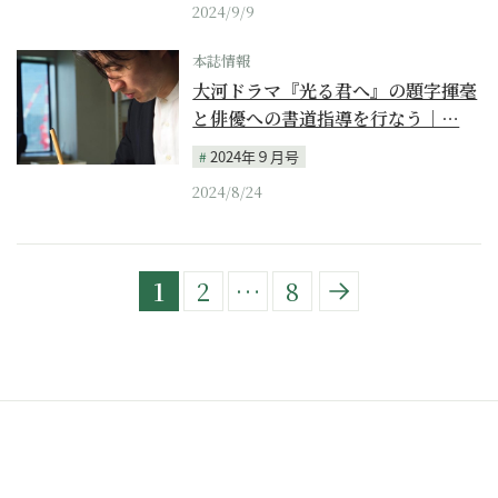
2024/9/9
本誌情報
大河ドラマ『光る君へ』の題字揮毫
と俳優への書道指導を行なう｜…
2024年９月号
2024/8/24
1
2
…
8