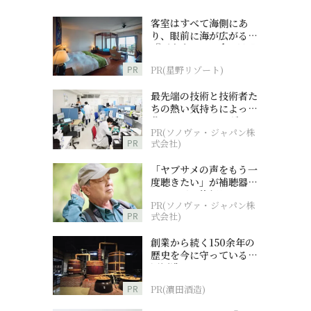
客室はすべて海側にあ
り、眼前に海が広がる
『西表島ホテル by 星野
リゾート』
PR
PR(星野リゾート)
最先端の技術と技術者た
ちの熱い気持ちによって
作られているオーダーメ
PR(ソノヴァ・ジャパン株
イド補聴器
PR
式会社)
「ヤブサメの声をもう一
度聴きたい」が補聴器チ
ャレンジの後押しに
PR(ソノヴァ・ジャパン株
PR
式会社)
創業から続く150余年の
歴史を今に守っている濵
田酒造
PR
PR(濵田酒造)