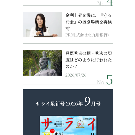
No.
金利上昇を機に、『守る
お金』の置き場所を再検
討
PR(株式会社北九州銀行)
豊臣秀吉の甥・秀次の切
腹はどのように行われた
のか？
2026/07/26
No.
9
サライ最新号
2026年
月号