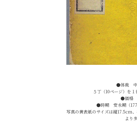
●体裁 
５丁（10ページ）を
●価格 
●時期 安永期（177
写真の黄表紙のサイズは縦17.5cm
より