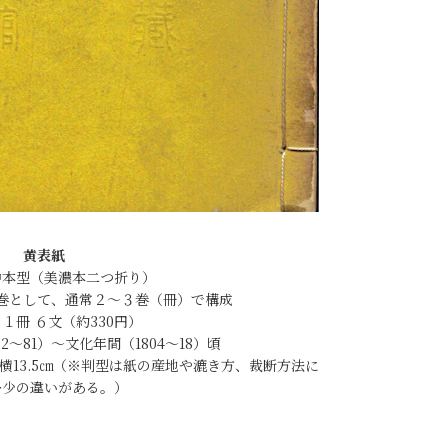
黄表紙
中本型（美濃本二つ折り）
１巻として、通常２〜３巻（冊）で構成
１冊 ６文（約330円）
2〜81）〜文化年間（1804〜18）頃
、横13.5㎝（※判型は紙の産地や漉き方、裁断方法に
多少の違いがある。）