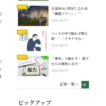
NEW
お盆休みに肝試しならぬ
「幽霊ツアー」。“…
行
2026/08/07
う
NEW
ベッドの中で眠れず朝３
時……｜クタクタな…
2026/08/07
NEW
「事実」で動かす！ 部下
の
からの報告におけ…
な
2026/08/07
黄
記事一覧へ
ピックアップ