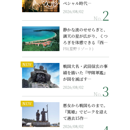
ペシャル時代…
2026/08/02
No.
静かな波のせせらぎと、
満天の星が広がり、くつ
ろぎを体感できる『西表
島ホテル by...
PR(星野リゾート)
NEW
戦国大名・武田信玄の事
績を描いた『甲陽軍鑑』
が国を滅ぼす…
2026/08/02
No.
NEW
悪女から戦国ものまで。
『篤姫』でピークを迎え
て過去15作…
2026/08/02