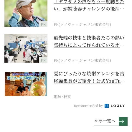
「ヤブサメの声をもう一度聴きた
い」が補聴器チャレンジの後押し
に
PR
PR(ソノヴァ・ジャパン株式会社)
最先端の技術と技術者たちの熱い
気持ちによって作られているオー
ダーメイド補聴器
PR
PR(ソノヴァ・ジャパン株式会社)
夏にぴったりな焼酎アレンジを吉
尾編集長がご紹介！公式YouTube
【まったりサラ...
趣味･教養
Recommended by
記事一覧へ