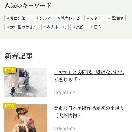
人気のキーワード
豊臣兄弟！
クルマ
減塩レシピ
マネー
認知症
定年後の歩き方
老人ホーム
京都
漢方
新着記事
NEW
「ママ」との同居。壁はないけれ
ど感じる「…
2026/08/09
NEW
貴重な日本美術作品が初の里帰り
【大英博物…
2026/08/09