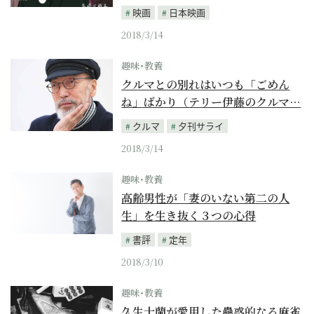
映画
日本映画
2018/3/14
趣味･教養
クルマとの別れはいつも「ごめん
ね」ばかり（テリー伊藤のクルマ…
クルマ
夕刊サライ
2018/3/14
趣味･教養
高齢男性が「妻のいない第二の人
生」を生き抜く３つの心得
書評
定年
2018/3/10
趣味･教養
久生十蘭が愛用した蠱惑的なる麻雀