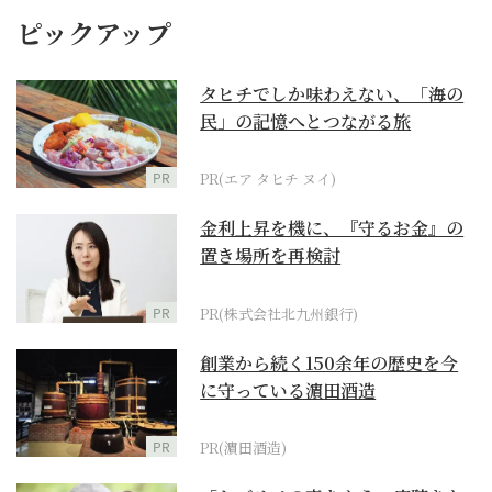
ピックアップ
タヒチでしか味わえない、「海の
民」の記憶へとつながる旅
PR
PR(エア タヒチ ヌイ)
金利上昇を機に、『守るお金』の
置き場所を再検討
PR
PR(株式会社北九州銀行)
創業から続く150余年の歴史を今
に守っている濵田酒造
PR
PR(濵田酒造)