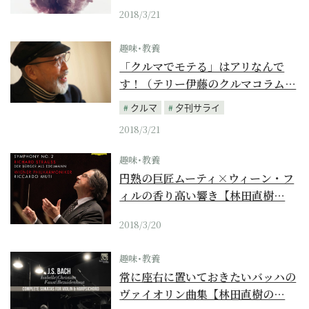
2018/3/21
趣味･教養
「クルマでモテる」はアリなんで
す！（テリー伊藤のクルマコラム…
クルマ
夕刊サライ
2018/3/21
趣味･教養
円熟の巨匠ムーティ×ウィーン・フ
ィルの香り高い響き【林田直樹…
2018/3/20
趣味･教養
常に座右に置いておきたいバッハの
ヴァイオリン曲集【林田直樹の…