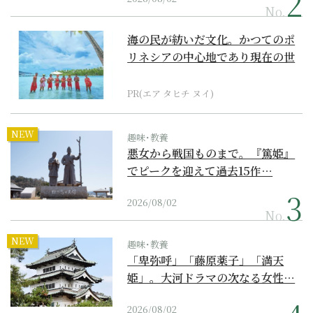
No.
海の民が紡いだ文化。かつてのポ
リネシアの中心地であり現在の世
界遺産からみえてくる...
PR(エア タヒチ ヌイ)
NEW
趣味･教養
悪女から戦国ものまで。『篤姫』
でピークを迎えて過去15作…
2026/08/02
No.
NEW
趣味･教養
「卑弥呼」「藤原薬子」「満天
姫」。大河ドラマの次なる女性…
2026/08/02