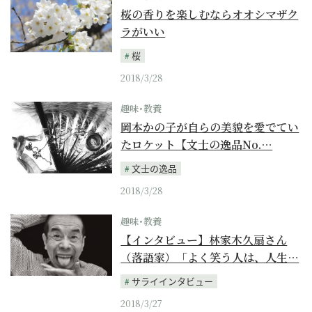
桜の香りを楽しむならオオシマザク
ラがいい
桜
2018/3/28
趣味･教養
岡本かの子が自らの美貌を愛でてい
たロケット【文士の逸品No.…
文士の逸品
2018/3/28
趣味･教養
【インタビュー】林家木久扇さん
（落語家）「よく笑う人は、人生…
サライインタビュー
2018/3/27