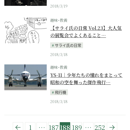
2018/3/19
趣味･教養
【サライ氏の日常 Vol.23】大人気
の展覧会でよくあること…
サライ氏の日常
2018/3/18
趣味･教養
YS-11｜少年たちの憧れをまとって
昭和の空を舞った傑作飛行…
飛行機
2018/3/18
1
…
187
188
189
…
252