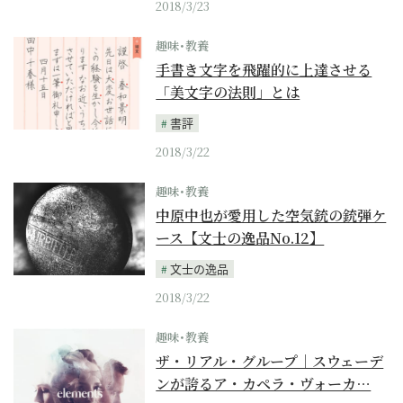
2018/3/23
趣味･教養
手書き文字を飛躍的に上達させる
「美文字の法則」とは
書評
2018/3/22
趣味･教養
中原中也が愛用した空気銃の銃弾ケ
ース【文士の逸品No.12】
文士の逸品
2018/3/22
趣味･教養
ザ・リアル・グループ｜スウェーデ
ンが誇るア・カペラ・ヴォーカ…