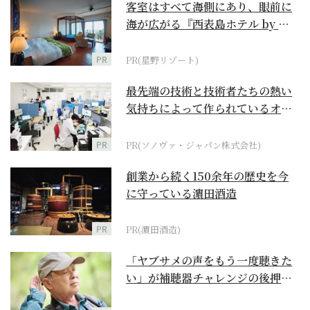
客室はすべて海側にあり、眼前に
海が広がる『西表島ホテル by 星
野リゾート』
PR
PR(星野リゾート)
最先端の技術と技術者たちの熱い
気持ちによって作られているオー
ダーメイド補聴器
PR
PR(ソノヴァ・ジャパン株式会社)
創業から続く150余年の歴史を今
に守っている濵田酒造
PR
PR(濵田酒造)
「ヤブサメの声をもう一度聴きた
い」が補聴器チャレンジの後押し
に