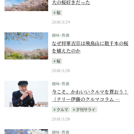
大の桜好きだった
桜
2018/3/29
趣味･教養
なぜ将軍吉宗は飛鳥山に数千本の桜
を植えたのか
桜
2018/3/28
趣味･教養
今こそ、かわいいクルマを買おう！
（テリー伊藤のクルマコラム …
クルマ
夕刊サライ
2018/3/28
趣味･教養