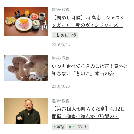
趣味･教養
【朝めし自慢】西 高志（ジャズシ
ンガー）「朝のヴィシソワーズ…
朝めし自慢
2018/3/26
趣味･教養
いつも食べてるきのこは花！意外と
知らない「きのこ」本当の姿
2018/3/25
趣味･教養
【第77回人形町らくだ亭】4月2日
開催｜柳家小満んが『強飯の…
落語
イベント