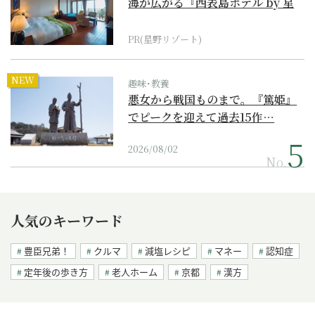
海が広がる『西表島ホテル by 星
野リゾート』
PR(星野リゾート)
NEW
趣味･教養
悪女から戦国ものまで。『篤姫』
でピークを迎えて過去15作…
2026/08/02
No.
人気のキーワード
豊臣兄弟！
クルマ
減塩レシピ
マネー
認知症
定年後の歩き方
老人ホーム
京都
漢方