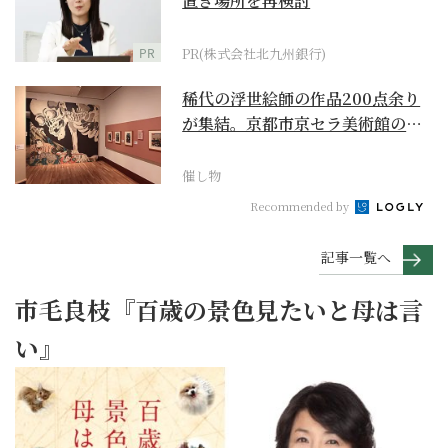
置き場所を再検討
PR
PR(株式会社北九州銀行)
稀代の浮世絵師の作品200点余り
が集結。京都市京セラ美術館の
「浮世絵スーパークリ...
催し物
Recommended by
記事一覧へ
市毛良枝『百歳の景色見たいと母は言
い』