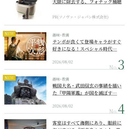
大限に除去する、フォナック補聴
器の最上位モデル
PR(ソノヴァ・ジャパン株式会社)
NEW
趣味･教養
テンポが良くて登場キャラがすぐ
好きになる！スペシャル時代…
2026/08/02
No.
NEW
趣味･教養
戦国大名・武田信玄の事績を描い
た『甲陽軍鑑』が国を滅ぼす…
2026/08/02
No.
客室はすべて海側にあり、眼前に