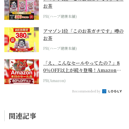
お茶
PR(ハーブ健康本舗)
アマゾン1位「このお茶ガチです」噂の
お茶
PR(ハーブ健康本舗)
「え、こんなセールやってたの？」8
0％OFF以上が続々登場！Amazonの
本気が...
PR(Amazon)
Recommended by
関連記事