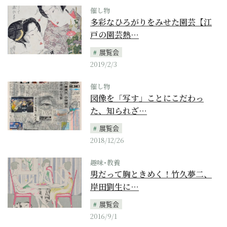
催し物
多彩なひろがりをみせた園芸【江
戸の園芸熱…
展覧会
2019/2/3
催し物
図像を「写す」ことにこだわっ
た、知られざ…
展覧会
2018/12/26
趣味･教養
男だって胸ときめく！竹久夢二、
岸田劉生に…
展覧会
2016/9/1