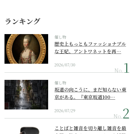
ランキング
催し物
歴史上もっともファッショナブル
な王妃、アントワネットを再…
2026/07/30
No.
催し物
坂道の向こうに、まだ知らない東
京がある。『東京坂道100…
2026/07/29
No.
ことばと雑音を切り離し雑音を最