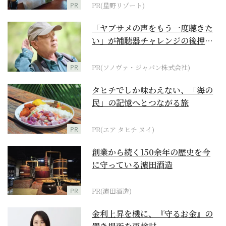
PR
PR(星野リゾート)
「ヤブサメの声をもう一度聴きた
い」が補聴器チャレンジの後押し
に
PR
PR(ソノヴァ・ジャパン株式会社)
タヒチでしか味わえない、「海の
民」の記憶へとつながる旅
PR
PR(エア タヒチ ヌイ)
創業から続く150余年の歴史を今
に守っている濵田酒造
PR
PR(濵田酒造)
金利上昇を機に、『守るお金』の