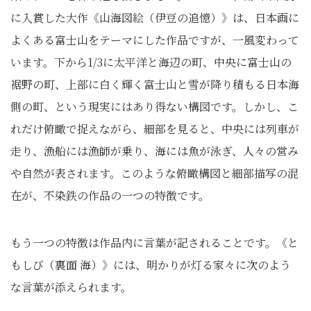
に入賞した大作《山海図絵（伊豆の追憶）》は、日本画に
よくある富士山をテーマにした作品ですが、一風変わって
います。下から1/3に太平洋と海辺の町、中央に富士山の
裾野の町、上部に白く輝く富士山と雪が降り積もる日本海
側の町、という現実にはあり得ない構図です。しかし、こ
れだけ俯瞰で捉えながら、細部を見ると、中央には列車が
走り、漁船には漁師が乗り、海には魚が泳ぎ、人々の営み
や自然が表されます。このような俯瞰構図と細部描写の混
在が、不染鉄の作品の一つの特徴です。
もう一つの特徴は作品内に言葉が記されることです。《と
もしび（裏面 海）》には、明かりが灯る家々に次のよう
な言葉が添えられます。