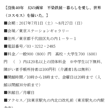
【没後40年 幻の画家 不染鉄展―暮らしを愛し、世界
（コスモス）を描いた。】
■会期：2017年7月1日（土）～8月27日（日）
■会場／東京ステーションギャラリー
■住所／東京都千代田区丸の内１－９－１
■電話番号／03・3212・2485
■料金／一般900（800）円 高校・大学生700（600）
円 （ ）内は20名以上の団体料金 ※中学生以下無料、
障がい者手帳所持者は100円引（介護者1名は無料）
■開館時間／10時から18時まで、金曜日は20時まで（入
館は閉館30分前まで）
■休館日／月曜日
■アクセス／JR東京駅丸の内北口改札前（東京駅丸の内駅
舎内）