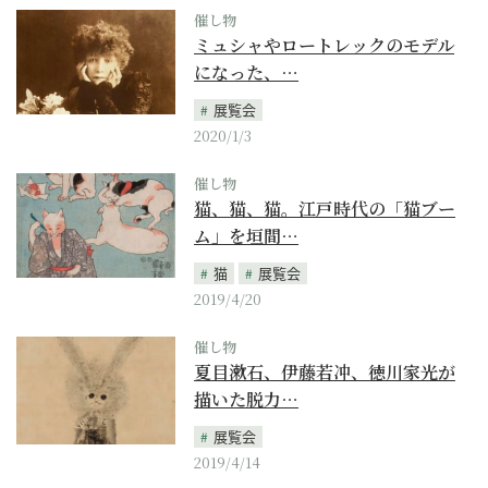
催し物
ミュシャやロートレックのモデル
になった、…
展覧会
2020/1/3
催し物
猫、猫、猫。江戸時代の「猫ブー
ム」を垣間…
猫
展覧会
2019/4/20
催し物
夏目漱石、伊藤若冲、徳川家光が
描いた脱力…
展覧会
2019/4/14