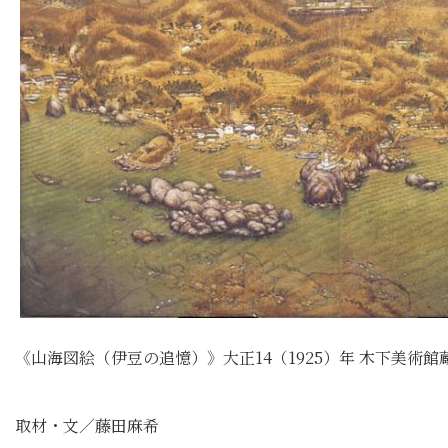
《山海図絵（伊豆の追憶）》大正14（1925）年 木下美術館
取材・文／藤田麻希