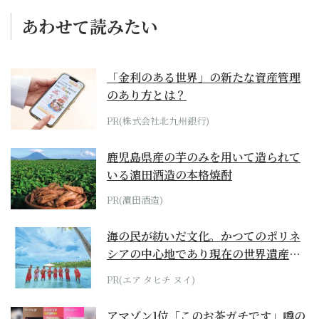
あわせて読みたい
「金利のある世界」の新たな資産管理
のあり方とは？
PR(株式会社北九州銀行)
鹿児島県産の芋のみを用いて造られて
いる濵田酒造の本格焼酎
PR(濵田酒造)
海の民が紡いだ文化。かつてのポリネ
シアの中心地であり現在の世界遺産か
らみえてくる...
PR(エア タヒチ ヌイ)
アマゾン1位「このお茶ガチです」噂の