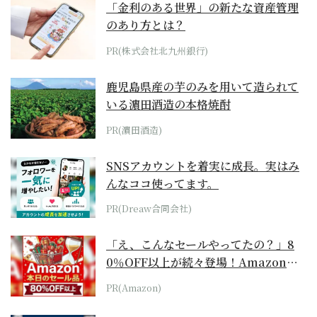
「金利のある世界」の新たな資産管理
のあり方とは？
PR(株式会社北九州銀行)
鹿児島県産の芋のみを用いて造られて
いる濵田酒造の本格焼酎
PR(濵田酒造)
SNSアカウントを着実に成長。実はみ
んなココ使ってます。
PR(Dreaw合同会社)
「え、こんなセールやってたの？」8
0％OFF以上が続々登場！Amazonの
本気が...
PR(Amazon)