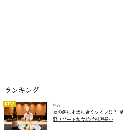
ランキング
NEW
旅行
夏の鱧に本当に合うワインは？ 星
野リゾート和食統括料理長…