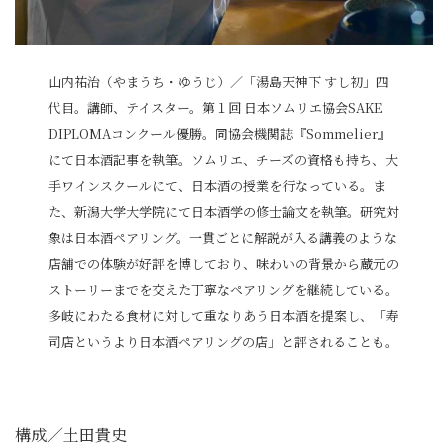
山内祐治（やまうち・ゆうじ）／「湯島天神下 すし初」四
代目。講師、テイスター。第１回 日本ソムリエ協会SAKE
DIPLOMAコンクール優勝。同協会機関誌『Sommelier』
にて日本酒記事を執筆。ソムリエ、チーズの資格も持ち、大
手ワインスクールにて、日本酒の授業を行なっている。ま
た、新潟大学大学院にて日本酒学の修士論文を執筆。研究対
象は日本酒ペアリング。一貫ごとに解説が入る講義のような
店舗での体験が好評を博しており、味わいの背景から蔵元の
ストーリーまでを交えた丁寧なペアリングを継続している。
多岐にわたる食材に対して重なりあう日本酒を提案し、「寿
司店というより日本酒ペアリングの店」と評されることも。
構成／土田貴史