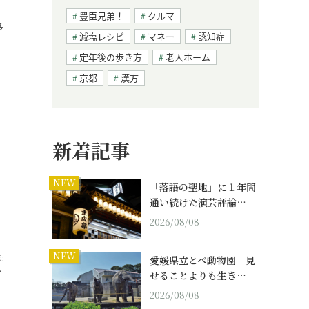
豊臣兄弟！
クルマ
多
減塩レシピ
マネー
認知症
…
定年後の歩き方
老人ホーム
京都
漢方
新着記事
NEW
「落語の聖地」に１年間
通い続けた演芸評論…
2026/08/08
NEW
た
愛媛県立とべ動物園｜見
…
せることよりも生き…
2026/08/08