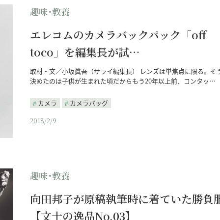
趣味･教養
エレコムのカメラバックパック「off
toco」を編集長が試…
取材・文／小坂眞吾（サライ編集長） レンズは単焦点に限る。そ
決めたのは子供が生まれた頃だからもう20年以上前、コンタッ…
カメラ
カメラバッグ
2018/2/9
趣味･教養
向田邦子が原稿執筆時に着ていた勝負
【文士の逸品No.03】