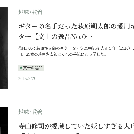
趣味･教養
ギターの名手だった萩原朔太郎の愛用
ター【文士の逸品No.0…
◎No.06：萩原朔太郎のギター 文／矢島裕紀彦 大正５年（1916）
月、29歳の萩原朔太郎は友への手紙にこう記した。…
文士の逸品
2018/2/20
趣味･教養
寺山修司が愛蔵していた妖しすぎる人