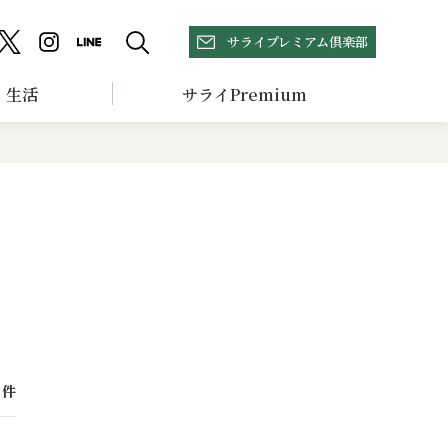
サライプレミアム倶楽部
生活
サライPremium
件