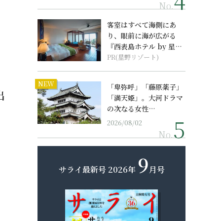
No.
客室はすべて海側にあ
り、眼前に海が広がる
『西表島ホテル by 星野
リゾート』
PR(星野リゾート)
NEW
「卑弥呼」「藤原薬子」
出
「満天姫」。大河ドラマ
の次なる女性…
2026/08/02
No.
9
サライ最新号
2026年
月号