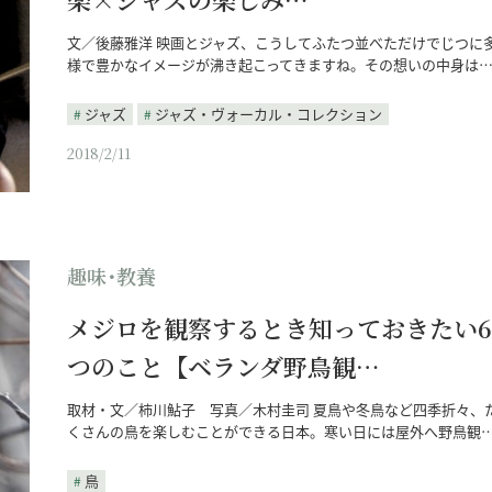
文／後藤雅洋 映画とジャズ、こうしてふたつ並べただけでじつに
様で豊かなイメージが沸き起こってきますね。その想いの中身は
ジャズ
ジャズ・ヴォーカル・コレクション
2018/2/11
趣味･教養
メジロを観察するとき知っておきたい6
つのこと【ベランダ野鳥観…
取材・文／柿川鮎子 写真／木村圭司 夏鳥や冬鳥など四季折々、
くさんの鳥を楽しむことができる日本。寒い日には屋外へ野鳥観
鳥