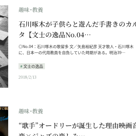
趣味･教養
石川啄木が子供らと遊んだ手書きのカ
タ【文士の逸品No.04…
◎No.04：石川啄木の歌留多 文／矢島裕紀彦 天才歌人・石川啄木
に、日本一の代用教員を自負していた時期がある。明治39…
文士の逸品
2018/2/13
趣味･教養
“歌手”オードリーが誕生した理由――映画
楽×ジャズの楽しみ…