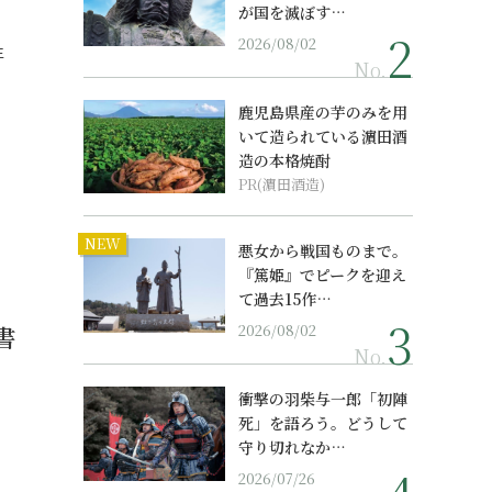
が国を滅ぼす…
2026/08/02
生
No.
鹿児島県産の芋のみを用
いて造られている濵田酒
造の本格焼酎
PR(濵田酒造)
NEW
悪女から戦国ものまで。
『篤姫』でピークを迎え
て過去15作…
書
2026/08/02
No.
衝撃の羽柴与一郎「初陣
死」を語ろう。どうして
守り切れなか…
2026/07/26