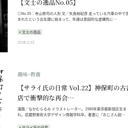
【文士の逸品No.05】
◎No.05：寺山修司の人形 文／矢島裕紀彦 走っている汽車の中で
まれたという出生譚に始まって、年譜は意図的な虚構性に…
文士の逸品
2018/2/15
趣味･教養
【サライ氏の日常 Vol.22】神保町の古
店で衝撃的な再会…
漫画／なかむらるみ イラストレーター。1980年東京都新宿区生ま
れ。武蔵野美術大学デザイン情報学科卒。著書に『おじさん図…
サライ氏の日常