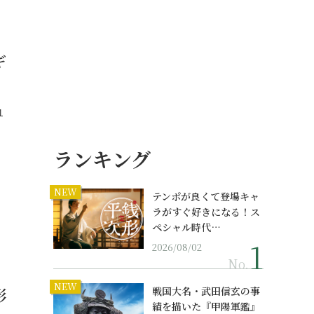
ギ
１
ランキング
NEW
テンポが良くて登場キャ
ラがすぐ好きになる！ス
ペシャル時代…
2026/08/02
No.
NEW
形
戦国大名・武田信玄の事
績を描いた『甲陽軍鑑』