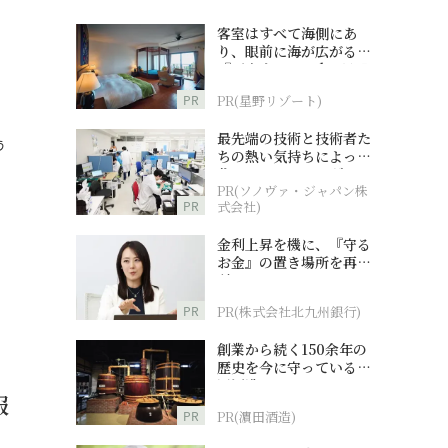
客室はすべて海側にあ
り、眼前に海が広がる
『西表島ホテル by 星野
リゾート』
PR
PR(星野リゾート)
最先端の技術と技術者た
う
ちの熱い気持ちによって
作られているオーダーメ
PR(ソノヴァ・ジャパン株
イド補聴器
PR
式会社)
金利上昇を機に、『守る
お金』の置き場所を再検
討
PR
PR(株式会社北九州銀行)
創業から続く150余年の
歴史を今に守っている濵
田酒造
服
PR
PR(濵田酒造)